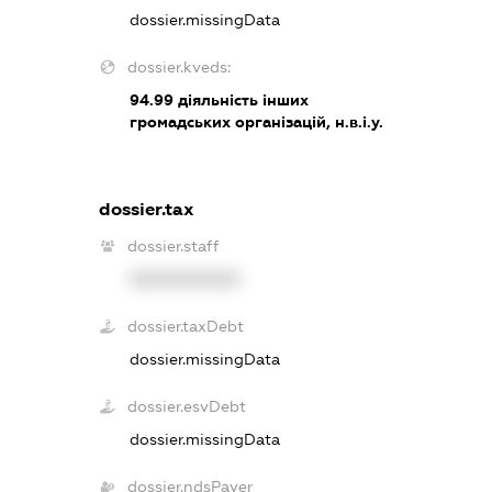
dossier.missingData
dossier.kveds:
94.99
діяльність інших
громадських організацій, н.в.і.у.
dossier.tax
dossier.staff
XXXXXXXXXX
dossier.taxDebt
dossier.missingData
dossier.esvDebt
dossier.missingData
dossier.ndsPayer