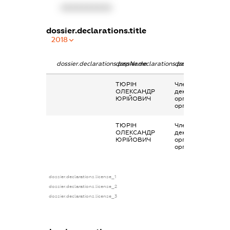
XXXXXXXXXX
dossier.declarations.title
2018
dossier.declarations.pepName
dossier.declarations.personName
dossier.declaratio
ТЮРІН
Членство суб’єкта
ОЛЕКСАНДР
декларування в
ЮРІЙОВИЧ
організаціях та їх
органах
ТЮРІН
Членство суб’єкта
ОЛЕКСАНДР
декларування в
ЮРІЙОВИЧ
організаціях та їх
органах
dossier.declarations.license_1
dossier.declarations.license_2
dossier.declarations.license_3