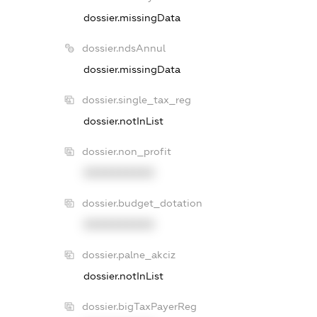
dossier.missingData
dossier.ndsAnnul
dossier.missingData
dossier.single_tax_reg
dossier.notInList
dossier.non_profit
XXXXXXXXXX
dossier.budget_dotation
XXXXXXXXXX
dossier.palne_akciz
dossier.notInList
dossier.bigTaxPayerReg