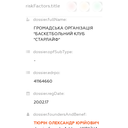
riskFactors.title
0
0
0
dossier.fullName:
ГРОМАДСЬКА ОРГАНІЗАЦІЯ
"БАСКЕТБОЛЬНИЙ КЛУБ
"СТАРЛАЙФ"
dossier.opfSubType:
-
dossier.edrpo:
41164660
dossier.regDate:
20.02.17
dossier.foundersAndBenef:
ТЮРІН ОЛЕКСАНДР ЮРІЙОВИЧ