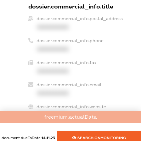
dossier.commercial_info.title
dossier.commercial_info.postal_address
XXXXXXXXXX
dossier.commercial_info.phone
XXXXXXXXXX
dossier.commercial_info.fax
XXXXXXXXXX
dossier.commercial_info.email
XXXXXXXXXX
dossier.commercial_info.website
XXXXXXXXXX
freemium.actualData
dossier.commercial_info.activity
XXXXXXXXXX
document.dueToDate
14.11.23
SEARCH.ONMONITORING