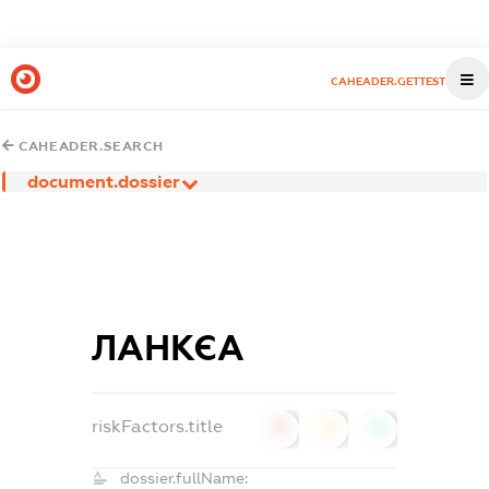
CAHEADER.GETTEST
CAHEADER.SEARCH
document.dossier
ЛАНКЄА
riskFactors.title
0
0
0
dossier.fullName: