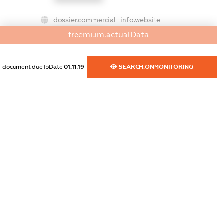
dossier.commercial_info.website
XXXXXXXXXX
freemium.actualData
dossier.commercial_info.activity
XXXXXXXXXX
document.dueToDate
01.11.19
SEARCH.ONMONITORING
freemium.exampleText_1
freemium.exampleText_2
freemium.anonymousPerSearch2
FREEMIUM.DETAILS
FREEMIUM.REGISTER