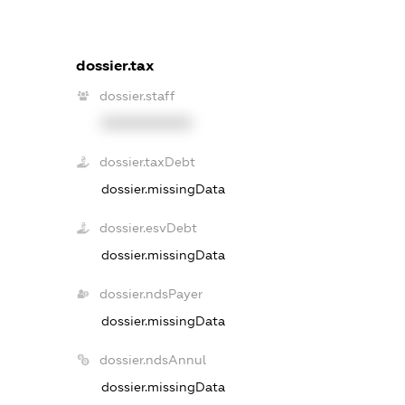
dossier.tax
dossier.staff
XXXXXXXXXX
dossier.taxDebt
dossier.missingData
dossier.esvDebt
dossier.missingData
dossier.ndsPayer
dossier.missingData
dossier.ndsAnnul
dossier.missingData