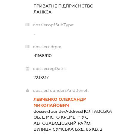
ПРИВАТНЕ ПІДПРИЄМСТВО
ЛАНКЄА
dossier.opfSubType:
-
dossier.edrpo:
41168910
dossier.regDate:
22.02.17
dossier.foundersAndBenef:
ЛЕВЧЕНКО ОЛЕКСАНДР
МИКОЛАЙОВИЧ
dossier.founderAddress
ПОЛТАВСЬКА
ОБЛ., МІСТО КРЕМЕНЧУК,
АВТОЗАВОДСЬКИЙ РАЙОН
ВУЛИЦЯ СУМСЬКА БУД. 83 КВ. 2