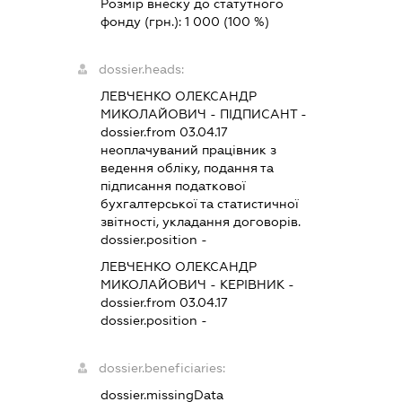
Розмір внеску до статутного
фонду (грн.):
1 000
(100 %)
dossier.heads:
ЛЕВЧЕНКО ОЛЕКСАНДР
МИКОЛАЙОВИЧ
-
ПІДПИСАНТ
-
dossier.from 03.04.17
неоплачуваний працівник з
ведення обліку, подання та
підписання податкової
бухгалтерської та статистичної
звітності, укладання договорів.
dossier.position -
ЛЕВЧЕНКО ОЛЕКСАНДР
МИКОЛАЙОВИЧ
-
КЕРІВНИК
-
dossier.from 03.04.17
dossier.position -
dossier.beneficiaries:
dossier.missingData