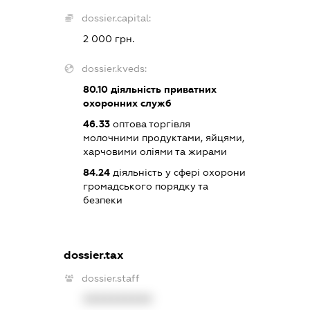
dossier.capital:
2 000 грн.
dossier.kveds:
80.10
діяльність приватних
охоронних служб
46.33
оптова торгівля
молочними продуктами, яйцями,
харчовими оліями та жирами
84.24
діяльність у сфері охорони
громадського порядку та
безпеки
dossier.tax
dossier.staff
XXXXXXXXXX