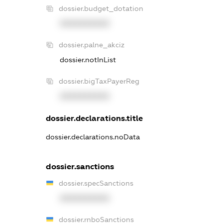
dossier.budget_dotation
XXXXXXXXXX
dossier.palne_akciz
dossier.notInList
dossier.bigTaxPayerReg
XXXXXXXXXX
dossier.declarations.title
dossier.declarations.noData
dossier.sanctions
dossier.specSanctions
XXXXXXXXXX
dossier.rnboSanctions