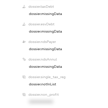
dossier.taxDebt
dossier.missingData
dossier.esvDebt
dossier.missingData
dossier.ndsPayer
dossier.missingData
dossier.ndsAnnul
dossier.missingData
dossier.single_tax_reg
dossier.notInList
dossier.non_profit
XXXXXXXXXX