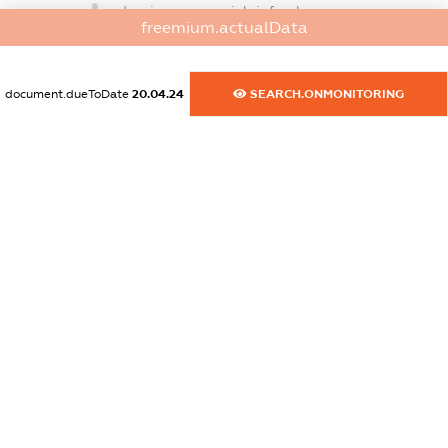
dossier.commercial_info.phone
freemium.actualData
XXXXXXXXXX
dossier.commercial_info.fax
document.dueToDate
20.04.24
SEARCH.ONMONITORING
XXXXXXXXXX
dossier.commercial_info.email
XXXXXXXXXX
dossier.commercial_info.website
XXXXXXXXXX
dossier.commercial_info.activity
XXXXXXXXXX
freemium.exampleText_1
freemium.exampleText_2
freemium.anonymousPerSearch2