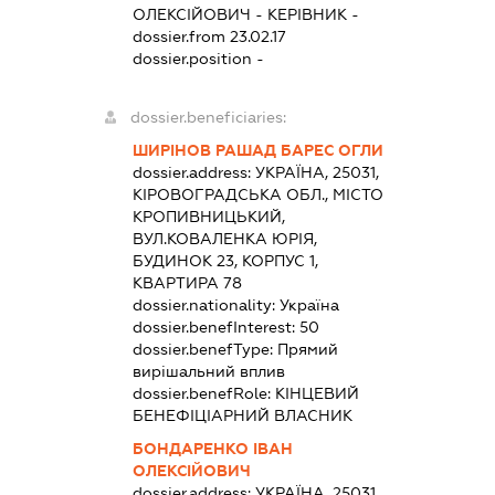
ОЛЕКСІЙОВИЧ
-
КЕРІВНИК
-
dossier.from 23.02.17
dossier.position -
dossier.beneficiaries:
ШИРІНОВ РАШАД БАРЕС ОГЛИ
dossier.address:
УКРАЇНА, 25031,
КІРОВОГРАДСЬКА ОБЛ., МІСТО
КРОПИВНИЦЬКИЙ,
ВУЛ.КОВАЛЕНКА ЮРІЯ,
БУДИНОК 23, КОРПУС 1,
КВАРТИРА 78
dossier.nationality:
Україна
dossier.benefInterest:
50
dossier.benefType:
Прямий
вирішальний вплив
dossier.benefRole:
КІНЦЕВИЙ
БЕНЕФІЦІАРНИЙ ВЛАСНИК
БОНДАРЕНКО ІВАН
ОЛЕКСІЙОВИЧ
dossier.address:
УКРАЇНА, 25031,