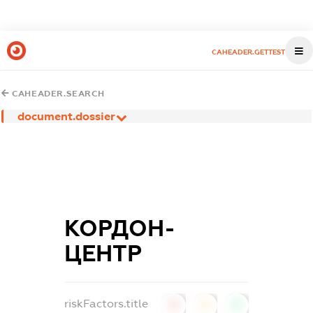
CAHEADER.GETTEST
CAHEADER.SEARCH
document.dossier
КОРДОН-
ЦЕНТР
riskFactors.title
0
0
0