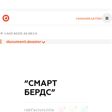
CAHEADER.GETTEST
CAHEADER.SEARCH
document.dossier
“СМАРТ
БЕРДС”
riskFactors.title
0
0
0