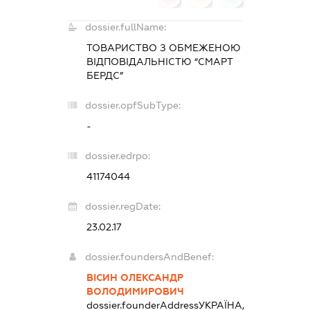
dossier.fullName:
ТОВАРИСТВО З ОБМЕЖЕНОЮ
ВІДПОВІДАЛЬНІСТЮ “СМАРТ
БЕРДС”
dossier.opfSubType:
-
dossier.edrpo:
41174044
dossier.regDate:
23.02.17
dossier.foundersAndBenef:
ВІСИН ОЛЕКСАНДР
ВОЛОДИМИРОВИЧ
dossier.founderAddress
УКРАЇНА,