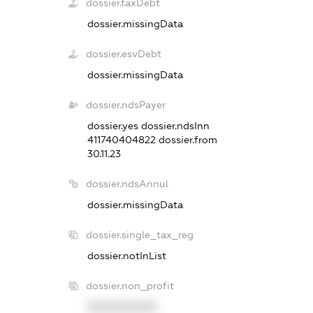
dossier.taxDebt
dossier.missingData
dossier.esvDebt
dossier.missingData
dossier.ndsPayer
dossier.yes
dossier.ndsInn
411740404822
dossier.from
30.11.23
dossier.ndsAnnul
dossier.missingData
dossier.single_tax_reg
dossier.notInList
dossier.non_profit
XXXXXXXXXX