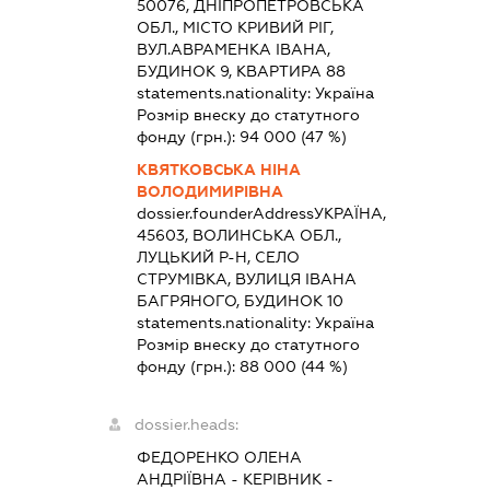
50076, ДНІПРОПЕТРОВСЬКА
ОБЛ., МІСТО КРИВИЙ РІГ,
ВУЛ.АВРАМЕНКА ІВАНА,
БУДИНОК 9, КВАРТИРА 88
statements.nationality:
Україна
Розмір внеску до статутного
фонду (грн.):
94 000
(47 %)
КВЯТКОВСЬКА НІНА
ВОЛОДИМИРІВНА
dossier.founderAddress
УКРАЇНА,
45603, ВОЛИНСЬКА ОБЛ.,
ЛУЦЬКИЙ Р-Н, СЕЛО
СТРУМІВКА, ВУЛИЦЯ ІВАНА
БАГРЯНОГО, БУДИНОК 10
statements.nationality:
Україна
Розмір внеску до статутного
фонду (грн.):
88 000
(44 %)
dossier.heads:
ФЕДОРЕНКО ОЛЕНА
АНДРІЇВНА
-
КЕРІВНИК
-