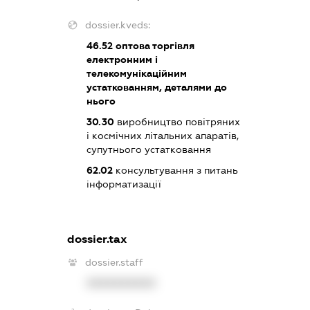
dossier.kveds:
46.52
оптова торгівля
електронним і
телекомунікаційним
устаткованням, деталями до
нього
30.30
виробництво повітряних
і космічних літальних апаратів,
супутнього устатковання
62.02
консультування з питань
інформатизації
dossier.tax
dossier.staff
XXXXXXXXXX