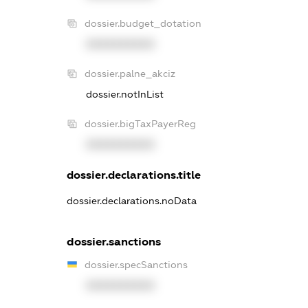
dossier.budget_dotation
XXXXXXXXXX
dossier.palne_akciz
dossier.notInList
dossier.bigTaxPayerReg
XXXXXXXXXX
dossier.declarations.title
dossier.declarations.noData
dossier.sanctions
dossier.specSanctions
XXXXXXXXXX