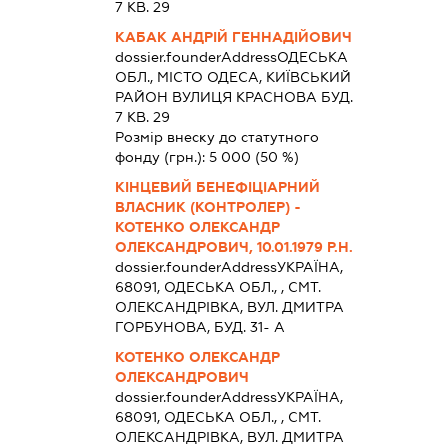
7 КВ. 29
КАБАК АНДРІЙ ГЕННАДІЙОВИЧ
dossier.founderAddress
ОДЕСЬКА
ОБЛ., МІСТО ОДЕСА, КИЇВСЬКИЙ
РАЙОН ВУЛИЦЯ КРАСНОВА БУД.
7 КВ. 29
Розмір внеску до статутного
фонду (грн.):
5 000
(50 %)
КІНЦЕВИЙ БЕНЕФІЦІАРНИЙ
ВЛАСНИК (КОНТРОЛЕР) -
КОТЕНКО ОЛЕКСАНДР
ОЛЕКСАНДРОВИЧ, 10.01.1979 Р.Н.
dossier.founderAddress
УКРАЇНА,
68091, ОДЕСЬКА ОБЛ., , СМТ.
ОЛЕКСАНДРІВКА, ВУЛ. ДМИТРА
ГОРБУНОВА, БУД. 31- А
КОТЕНКО ОЛЕКСАНДР
ОЛЕКСАНДРОВИЧ
dossier.founderAddress
УКРАЇНА,
68091, ОДЕСЬКА ОБЛ., , СМТ.
ОЛЕКСАНДРІВКА, ВУЛ. ДМИТРА