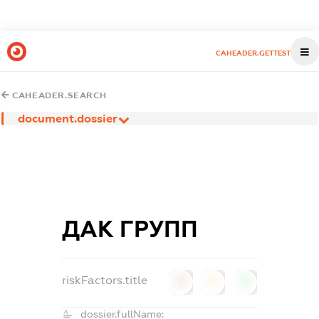
CAHEADER.GETTEST
CAHEADER.SEARCH
document.dossier
ДАК ГРУПП
riskFactors.title
0
0
0
dossier.fullName: