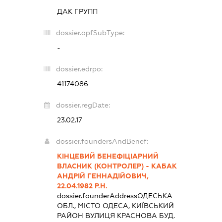
ДАК ГРУПП
dossier.opfSubType:
-
dossier.edrpo:
41174086
dossier.regDate:
23.02.17
dossier.foundersAndBenef:
КІНЦЕВИЙ БЕНЕФІЦІАРНИЙ
ВЛАСНИК (КОНТРОЛЕР) - КАБАК
АНДРІЙ ГЕННАДІЙОВИЧ,
22.04.1982 Р.Н.
dossier.founderAddress
ОДЕСЬКА
ОБЛ., МІСТО ОДЕСА, КИЇВСЬКИЙ
РАЙОН ВУЛИЦЯ КРАСНОВА БУД.