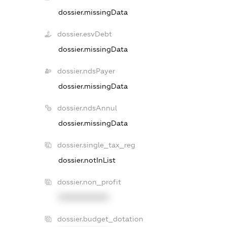
dossier.missingData
dossier.esvDebt
dossier.missingData
dossier.ndsPayer
dossier.missingData
dossier.ndsAnnul
dossier.missingData
dossier.single_tax_reg
dossier.notInList
dossier.non_profit
XXXXXXXXXX
dossier.budget_dotation