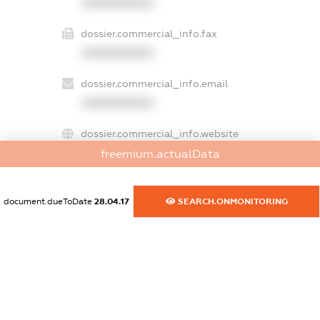
XXXXXXXXXX
dossier.commercial_info.fax
XXXXXXXXXX
dossier.commercial_info.email
XXXXXXXXXX
dossier.commercial_info.website
XXXXXXXXXX
freemium.actualData
dossier.commercial_info.activity
document.dueToDate
28.04.17
SEARCH.ONMONITORING
XXXXXXXXXX
freemium.exampleText_1
freemium.exampleText_2
freemium.anonymousPerSearch2
FREEMIUM.DETAILS