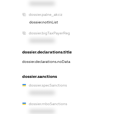
XXXXXXXXXX
dossier.palne_akciz
dossier.notInList
dossier.bigTaxPayerReg
XXXXXXXXXX
dossier.declarations.title
dossier.declarations.noData
dossier.sanctions
dossier.specSanctions
XXXXXXXXXX
dossier.rnboSanctions
XXXXXXXXXX