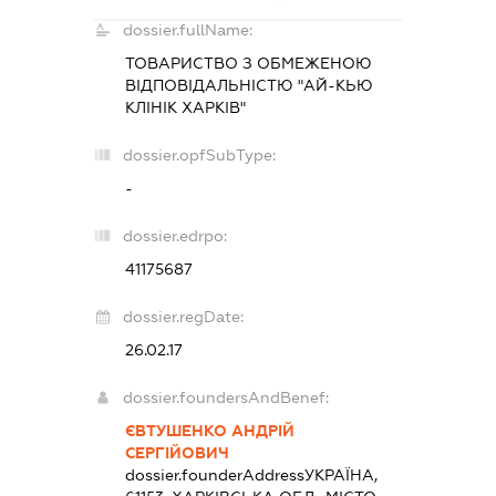
dossier.fullName:
ТОВАРИСТВО З ОБМЕЖЕНОЮ
ВІДПОВІДАЛЬНІСТЮ "АЙ-КЬЮ
КЛІНІК ХАРКІВ"
dossier.opfSubType:
-
dossier.edrpo:
41175687
dossier.regDate:
26.02.17
dossier.foundersAndBenef:
ЄВТУШЕНКО АНДРІЙ
СЕРГІЙОВИЧ
dossier.founderAddress
УКРАЇНА,