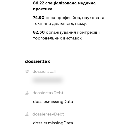
86.22
спеціалізована медична
практика
74.90
інша професійна, наукова та
технічна діяльність, н.в.і.у.
82.30
організування конгресів і
торговельних виставок
dossier.tax
dossier.staff
XXXXXXXXXX
dossier.taxDebt
dossier.missingData
dossier.esvDebt
dossier.missingData