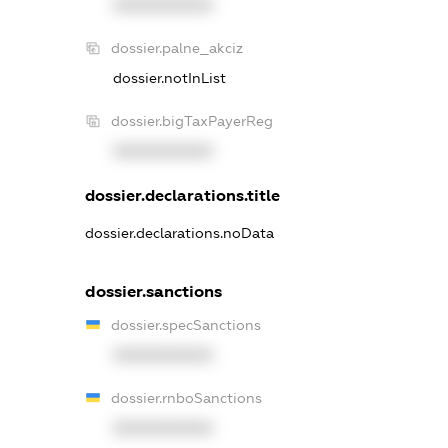
XXXXXXXXXX
dossier.palne_akciz
dossier.notInList
dossier.bigTaxPayerReg
XXXXXXXXXX
dossier.declarations.title
dossier.declarations.noData
dossier.sanctions
dossier.specSanctions
XXXXXXXXXX
dossier.rnboSanctions
XXXXXXXXXX