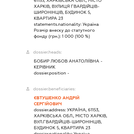
61153, ХАРКІВСЬКА ОБЛ., МІСТО
ХАРКІВ, ВУЛИЦЯ ГВАРДІЙЦІВ-
ШИРОНІНЦІВ, БУДИНОК 5,
КВАРТИРА 23
statements.nationality:
Україна
Розмір внеску до статутного
фонду (грн.):
1 000
(100 %)
dossier.heads:
БОБИР ЛЮБОВ АНАТОЛІЇВНА
-
КЕРІВНИК
dossier.position -
dossier.beneficiaries:
ЄВТУШЕНКО АНДРІЙ
СЕРГІЙОВИЧ
dossier.address:
УКРАЇНА, 61153,
ХАРКІВСЬКА ОБЛ., МІСТО ХАРКІВ,
ВУЛ.ГВАРДІЙЦІВ-ШИРОНІНЦІВ,
БУДИНОК 5, КВАРТИРА 23
dossier.nationality:
Україна