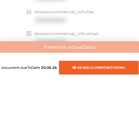
dossier.commercial_info.fax
XXXXXXXXXX
dossier.commercial_info.email
XXXXXXXXXX
freemium.actualData
dossier.commercial_info.website
XXXXXXXXXX
document.dueToDate
20.06.26
SEARCH.ONMONITORING
dossier.commercial_info.activity
XXXXXXXXXX
freemium.exampleText_1
freemium.exampleText_2
freemium.anonymousPerSearch2
FREEMIUM.DETAILS