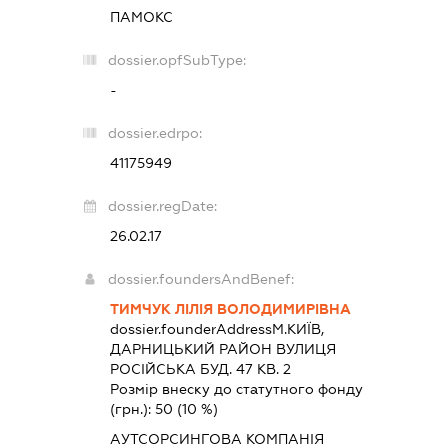
ПАМОКС
dossier.opfSubType:
-
dossier.edrpo:
41175949
dossier.regDate:
26.02.17
dossier.foundersAndBenef:
ТИМЧУК ЛІЛІЯ ВОЛОДИМИРІВНА
dossier.founderAddress
М.КИЇВ,
ДАРНИЦЬКИЙ РАЙОН ВУЛИЦЯ
РОСІЙСЬКА БУД. 47 КВ. 2
Розмір внеску до статутного фонду
(грн.):
50
(10 %)
АУТСОРСИНГОВА КОМПАНІЯ