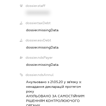
dossier.staff
XXXXXXXXXX
dossier.taxDebt
dossier.missingData
dossier.esvDebt
dossier.missingData
dossier.ndsPayer
dossier.missingData
dossier.ndsAnnul
Анульовано з 21.05.20 у зв'язку з:
ненадання декларацiй протягом
року
АНУЛЬОВАНО ЗА САМОСТIЙНИМ
РIШЕННЯМ КОНТРОЛЮЮЧОГО
ОРГАНУ.