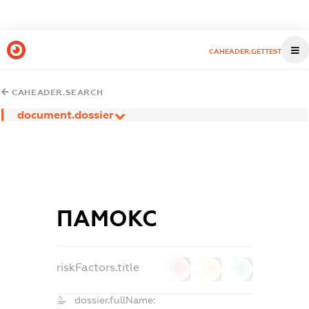
CAHEADER.GETTEST
CAHEADER.SEARCH
document.dossier
ПАМОКС
riskFactors.title
0
0
0
dossier.fullName: