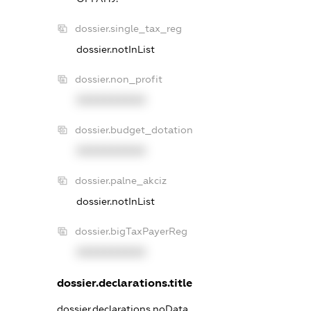
dossier.single_tax_reg
dossier.notInList
dossier.non_profit
XXXXXXXXXX
dossier.budget_dotation
XXXXXXXXXX
dossier.palne_akciz
dossier.notInList
dossier.bigTaxPayerReg
XXXXXXXXXX
dossier.declarations.title
dossier.declarations.noData