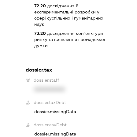
72.20
дослідження й
експериментальні розробки у
сфері суспільних і гуманітарних
наук
73.20
дослідження кон'юнктури
ринку та виявлення громадської
думки
dossier.tax
dossier.staff
XXXXXXXXXX
dossier.taxDebt
dossier.missingData
dossier.esvDebt
dossier.missingData