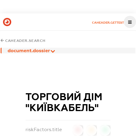
CAHEADER.GETTEST
CAHEADER.SEARCH
document.dossier
ТОРГОВИЙ ДІМ
"КИЇВКАБЕЛЬ"
riskFactors.title
0
0
0