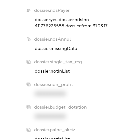
dossier.ndsPayer
dossier.yes
dossier.ndsInn
411776226588
dossier.from 31.03.17
dossier.ndsAnnul
dossier.missingData
dossier.single_tax_reg
dossier.notInList
dossier.non_profit
XXXXXXXXXX
dossier.budget_dotation
XXXXXXXXXX
dossier.palne_akciz