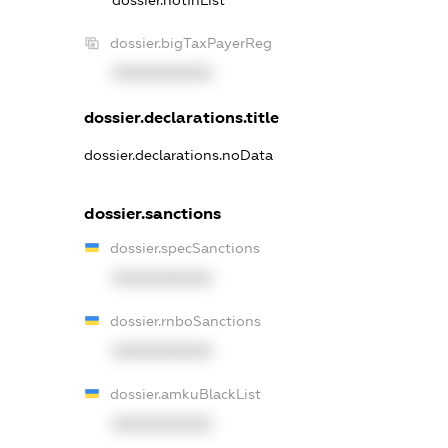
dossier.notInList
dossier.bigTaxPayerReg
XXXXXXXXXX
dossier.declarations.title
dossier.declarations.noData
dossier.sanctions
dossier.specSanctions
XXXXXXXXXX
dossier.rnboSanctions
XXXXXXXXXX
dossier.amkuBlackList
XXXXXXXXXX