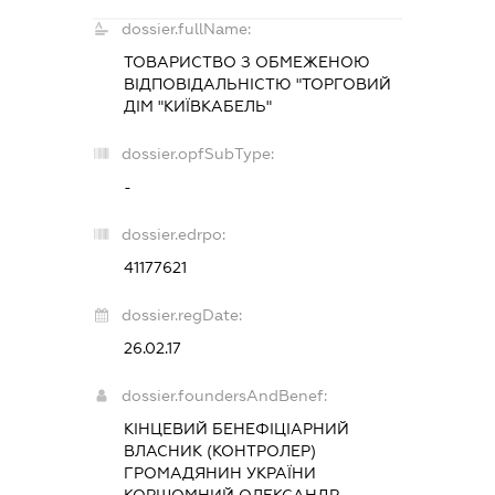
dossier.fullName:
ТОВАРИСТВО З ОБМЕЖЕНОЮ
ВІДПОВІДАЛЬНІСТЮ "ТОРГОВИЙ
ДІМ "КИЇВКАБЕЛЬ"
dossier.opfSubType:
-
dossier.edrpo:
41177621
dossier.regDate:
26.02.17
dossier.foundersAndBenef:
КІНЦЕВИЙ БЕНЕФІЦІАРНИЙ
ВЛАСНИК (КОНТРОЛЕР)
ГРОМАДЯНИН УКРАЇНИ
КОРШОМНИЙ ОЛЕКСАНДР