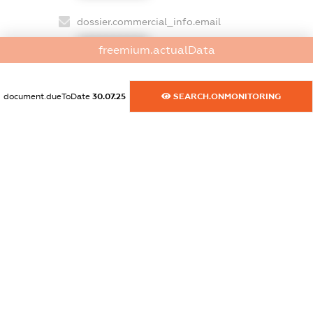
dossier.commercial_info.email
XXXXXXXXXX
freemium.actualData
dossier.commercial_info.website
XXXXXXXXXX
document.dueToDate
30.07.25
SEARCH.ONMONITORING
dossier.commercial_info.activity
XXXXXXXXXX
freemium.exampleText_1
freemium.exampleText_2
freemium.anonymousPerSearch2
FREEMIUM.DETAILS
FREEMIUM.REGISTER