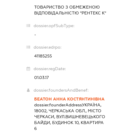
ТОВАРИСТВО З ОБМЕЖЕНОЮ
ВІДПОВІДАЛЬНІСТЮ "РЕНТЕКС К"
dossier.opfSubType:
-
dossier.edrpo:
41185255
dossier.regDate:
01.03.17
dossier.foundersAndBenef:
БЕАТОН АННА КОСТЯНТИНІВНА
dossier.founderAddress
УКРАЇНА,
18002, ЧЕРКАСЬКА ОБЛ., МІСТО
ЧЕРКАСИ, ВУЛ.ВИШНЕВЕЦЬКОГО
БАЙДИ, БУДИНОК 10, КВАРТИРА
6