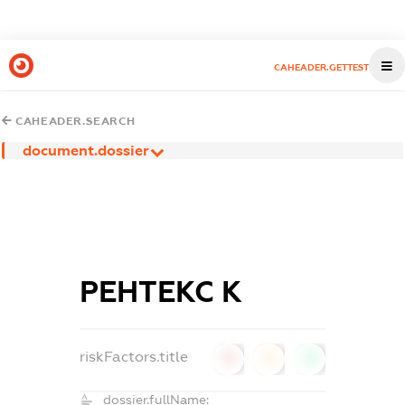
CAHEADER.GETTEST
CAHEADER.SEARCH
document.dossier
РЕНТЕКС К
riskFactors.title
0
0
0
dossier.fullName: