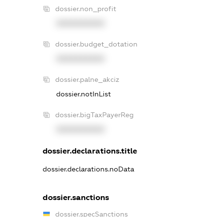
dossier.non_profit
XXXXXXXXXX
dossier.budget_dotation
XXXXXXXXXX
dossier.palne_akciz
dossier.notInList
dossier.bigTaxPayerReg
XXXXXXXXXX
dossier.declarations.title
dossier.declarations.noData
dossier.sanctions
dossier.specSanctions