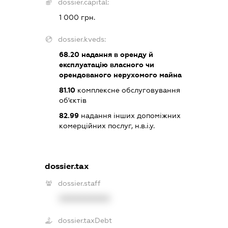
dossier.capital:
1 000 грн.
dossier.kveds:
68.20
надання в оренду й
експлуатацію власного чи
орендованого нерухомого майна
81.10
комплексне обслуговування
об'єктів
82.99
надання інших допоміжних
комерційних послуг, н.в.і.у.
dossier.tax
dossier.staff
XXXXXXXXXX
dossier.taxDebt