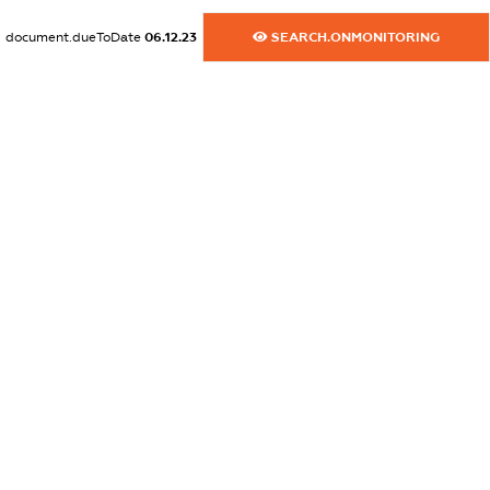
dossier.commercial_info.fax
document.dueToDate
06.12.23
SEARCH.ONMONITORING
XXXXXXXXXX
dossier.commercial_info.email
XXXXXXXXXX
dossier.commercial_info.website
XXXXXXXXXX
dossier.commercial_info.activity
XXXXXXXXXX
freemium.exampleText_1
freemium.exampleText_2
freemium.anonymousPerSearch2
FREEMIUM.DETAILS
FREEMIUM.REGISTER