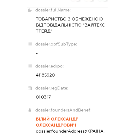
dossier.fullName:
ТОВАРИСТВО З ОБМЕЖЕНОЮ
ВІДПОВІДАЛЬНІСТЮ "ВАЙТЕКС
ТРЕЙД"
dossier.opfSubType:
-
dossier.edrpo:
41185920
dossier.regDate:
01.03.17
dossier.foundersAndBenef:
БІЛИЙ ОЛЕКСАНДР
ОЛЕКСАНДРОВИЧ
dossier.founderAddress
УКРАЇНА,