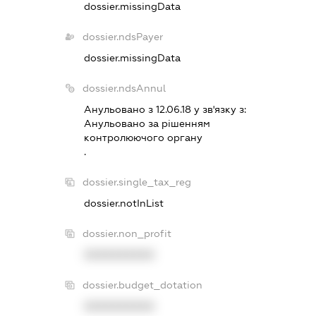
dossier.missingData
dossier.ndsPayer
dossier.missingData
dossier.ndsAnnul
Анульовано з 12.06.18 у зв'язку з:
Анульовано за рiшенням
контролюючого органу
.
dossier.single_tax_reg
dossier.notInList
dossier.non_profit
XXXXXXXXXX
dossier.budget_dotation
XXXXXXXXXX