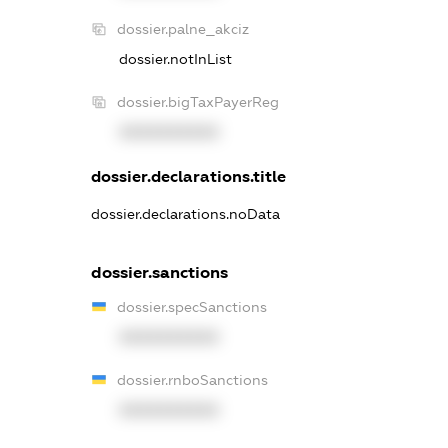
dossier.palne_akciz
dossier.notInList
dossier.bigTaxPayerReg
XXXXXXXXXX
dossier.declarations.title
dossier.declarations.noData
dossier.sanctions
dossier.specSanctions
XXXXXXXXXX
dossier.rnboSanctions
XXXXXXXXXX