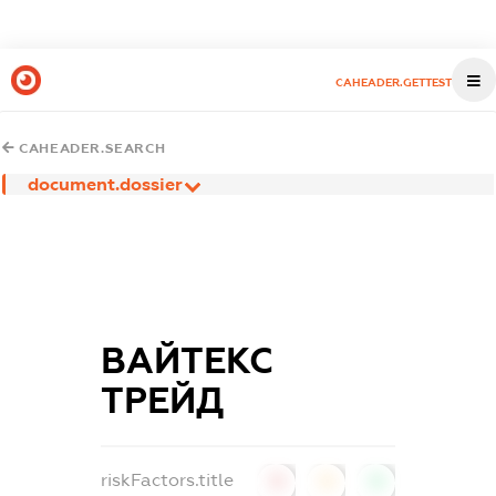
CAHEADER.GETTEST
CAHEADER.SEARCH
document.dossier
ВАЙТЕКС
ТРЕЙД
riskFactors.title
0
0
0