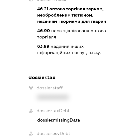
46.21
оптова торгівля зерном,
необробленим тютюном,
насінням і кормами для тварин
46.90
неспеціалізована оптова
торгівля
63.99
надання інших
інформаційних послуг, н.в.і.у.
dossier.tax
dossier.staff
XXXXXXXXXX
dossier.taxDebt
dossier.missingData
dossier.esvDebt