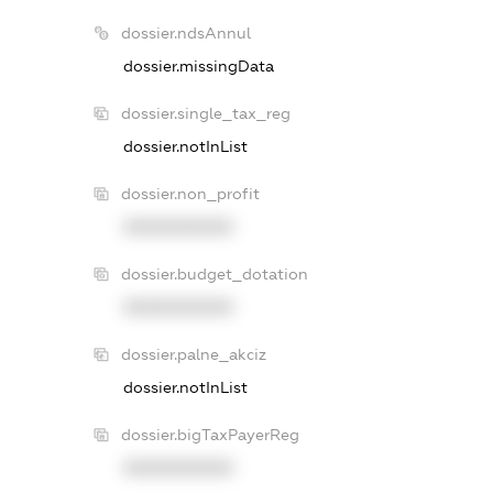
dossier.ndsAnnul
dossier.missingData
dossier.single_tax_reg
dossier.notInList
dossier.non_profit
XXXXXXXXXX
dossier.budget_dotation
XXXXXXXXXX
dossier.palne_akciz
dossier.notInList
dossier.bigTaxPayerReg
XXXXXXXXXX