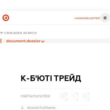
CAHEADER.GETTEST
CAHEADER.SEARCH
document.dossier
К-Б'ЮТІ ТРЕЙД
riskFactors.title
0
0
0
dossier.fullName: