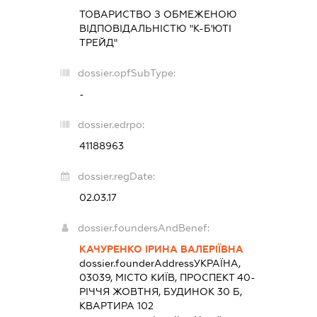
ТОВАРИСТВО З ОБМЕЖЕНОЮ
ВІДПОВІДАЛЬНІСТЮ "К-Б'ЮТІ
ТРЕЙД"
dossier.opfSubType:
-
dossier.edrpo:
41188963
dossier.regDate:
02.03.17
dossier.foundersAndBenef:
КАЧУРЕНКО ІРИНА ВАЛЕРІЇВНА
dossier.founderAddress
УКРАЇНА,
03039, МІСТО КИЇВ, ПРОСПЕКТ 40-
РІЧЧЯ ЖОВТНЯ, БУДИНОК 30 Б,
КВАРТИРА 102