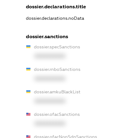
dossier.declarations.title
dossier.declarations.noData
dossier.sanctions
dossier.specSanctions
XXXXXXXXXX
dossier.rnboSanctions
XXXXXXXXXX
dossier.amkuBlackList
XXXXXXXXXX
dossier.ofacSanctions
XXXXXXXXXX
dossier.ofacNonSdnSanctions