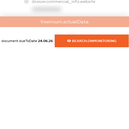
dossier.commercial_info.website
XXXXXXXXXX
dossier.commercial_info.activity
freemium.actualData
XXXXXXXXXX
document.dueToDate
24.06.26
SEARCH.ONMONITORING
freemium.exampleText_1
freemium.exampleText_2
freemium.anonymousPerSearch2
FREEMIUM.DETAILS
FREEMIUM.REGISTER