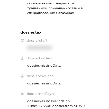
косметичними товарами та
туалетними приналежностями в
спеціалізованих магазинах
dossier.tax
dossier.staff
XXXXXXXXXX
dossier.taxDebt
dossier.missingData
dossier.esvDebt
dossier.missingData
dossier.ndsPayer
dossier.yes
dossier.ndsInn
411889626506
dossier.from 31.03.17