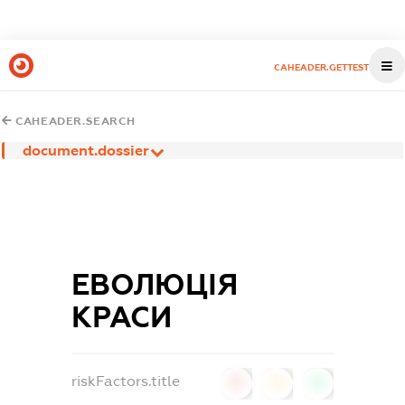
CAHEADER.GETTEST
CAHEADER.SEARCH
document.dossier
ЕВОЛЮЦІЯ
КРАСИ
riskFactors.title
0
0
0