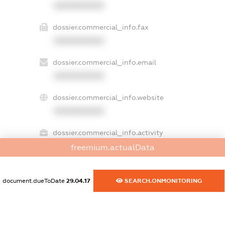
XXXXXXXXXX
dossier.commercial_info.fax
XXXXXXXXXX
dossier.commercial_info.email
XXXXXXXXXX
dossier.commercial_info.website
XXXXXXXXXX
dossier.commercial_info.activity
XXXXXXXXXX
freemium.actualData
document.dueToDate
29.04.17
SEARCH.ONMONITORING
freemium.exampleText_1
freemium.exampleText_2
freemium.anonymousPerSearch2
FREEMIUM.DETAILS