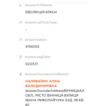
dossier.fullName:
ЕВОЛЮЦІЯ КРАСИ
dossier.opfSubType:
-
dossier.edrpo:
41190155
dossier.regDate:
02.03.17
dossier.foundersAndBenef:
НАЛИВАЙКО АЛІНА
ВОЛОДИМИРІВНА
dossier.founderAddress
ВІННИЦЬКА
ОБЛ., МІСТО ВІННИЦЯ ВУЛИЦЯ
ІВАНА МИКОЛАЙЧУКА БУД. 38 КВ.
82