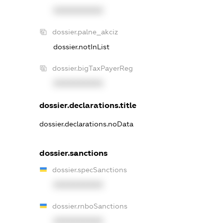
XXXXXXXXXX
dossier.palne_akciz
dossier.notInList
dossier.bigTaxPayerReg
XXXXXXXXXX
dossier.declarations.title
dossier.declarations.noData
dossier.sanctions
dossier.specSanctions
XXXXXXXXXX
dossier.rnboSanctions
XXXXXXXXXX