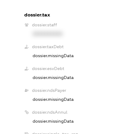
dossier.tax
dossier.staff
XXXXXXXXXX
dossier.taxDebt
dossier.missingData
dossier.esvDebt
dossier.missingData
dossier.ndsPayer
dossier.missingData
dossier.ndsAnnul
dossier.missingData