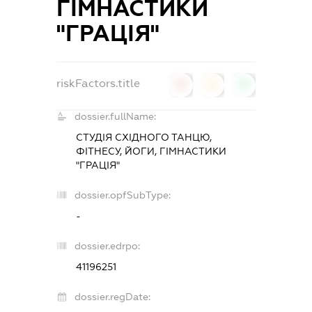
ГІМНАСТИКИ
"ГРАЦІЯ"
riskFactors.title
0
0
0
dossier.fullName:
СТУДІЯ СХІДНОГО ТАНЦЮ,
ФІТНЕСУ, ЙОГИ, ГІМНАСТИКИ
"ГРАЦІЯ"
dossier.opfSubType:
-
dossier.edrpo:
41196251
dossier.regDate: