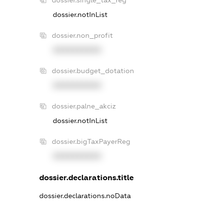
dossier.single_tax_reg
dossier.notInList
dossier.non_profit
XXXXXXXXXX
dossier.budget_dotation
XXXXXXXXXX
dossier.palne_akciz
dossier.notInList
dossier.bigTaxPayerReg
XXXXXXXXXX
dossier.declarations.title
dossier.declarations.noData