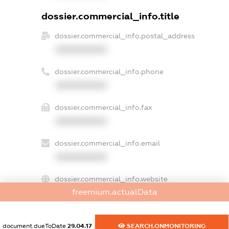
dossier.commercial_info.title
dossier.commercial_info.postal_address
XXXXXXXXXX
dossier.commercial_info.phone
XXXXXXXXXX
dossier.commercial_info.fax
XXXXXXXXXX
dossier.commercial_info.email
XXXXXXXXXX
dossier.commercial_info.website
freemium.actualData
XXXXXXXXXX
dossier.commercial_info.activity
document.dueToDate
29.04.17
SEARCH.ONMONITORING
XXXXXXXXXX