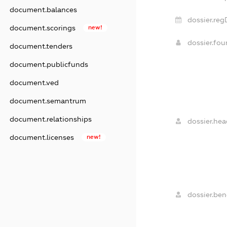
document.balances
dossier.reg
document.scorings
new!
dossier.fo
document.tenders
document.publicfunds
document.ved
document.semantrum
document.relationships
dossier.hea
document.licenses
new!
dossier.bene