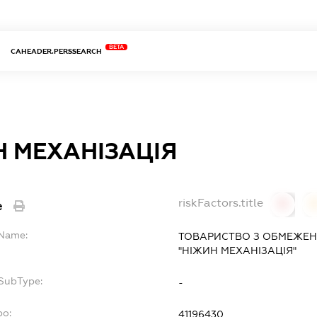
BETA
CAHEADER.PERSSEARCH
 МЕХАНІЗАЦІЯ
riskFactors.title
e
0
lName:
ТОВАРИСТВО З ОБМЕЖЕН
"НІЖИН МЕХАНІЗАЦІЯ"
fSubType:
-
po:
41196430