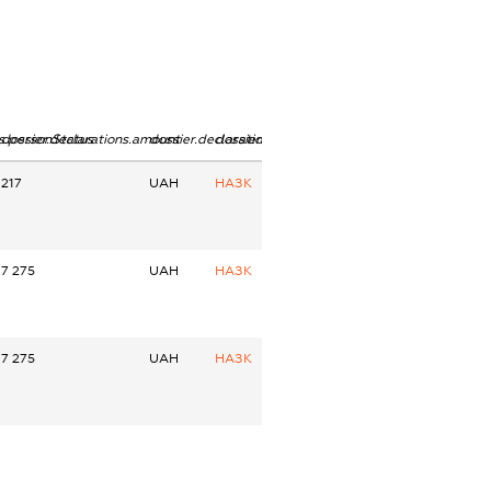
ns.personStatus
dossier.declarations.amount
dossier.declarations.currency
dossier.declarations.source
217
UAH
НАЗК
7 275
UAH
НАЗК
7 275
UAH
НАЗК