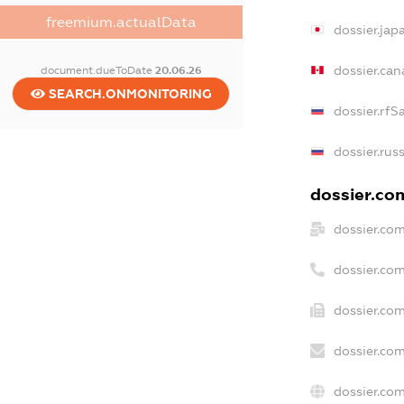
freemium.actualData
dossier.ja
dossier.ca
document.dueToDate
20.06.26
SEARCH.ONMONITORING
dossier.rfS
dossier.rus
dossier.com
dossier.co
dossier.co
dossier.com
dossier.com
dossier.co