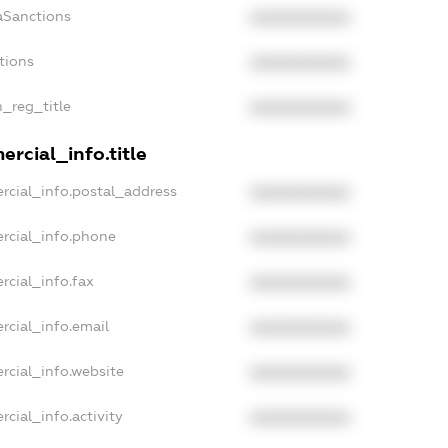
aSanctions
XXXXXXXXXX
tions
XXXXXXXXXX
n_reg_title
XXXXXXXXXX
rcial_info.title
rcial_info.postal_address
XXXXXXXXXX
rcial_info.phone
XXXXXXXXXX
rcial_info.fax
XXXXXXXXXX
rcial_info.email
XXXXXXXXXX
rcial_info.website
XXXXXXXXXX
cial_info.activity
XXXXXXXXXX