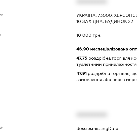
XXXXXXXXXX
s:
УКРАЇНА, 73000, ХЕРСОНС
10 ЗАХІДНА, БУДИНОК 22
:
10 000 грн.
46.90
неспеціалізована опт
47.75
роздрібна торгівля к
туалетними приналежностям
47.91
роздрібна торгівля, щ
замовлення або через мере
XXXXXXXXXX
bt
dossier.missingData