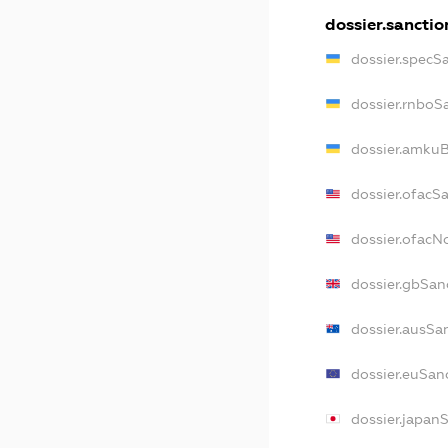
dossier.sanctio
dossier.specS
dossier.rnboS
dossier.amkuB
dossier.ofacS
dossier.ofac
dossier.gbSan
dossier.ausSa
dossier.euSan
dossier.japan