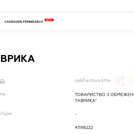
BETA
CAHEADER.PERSSEARCH
АВРИКА
riskFactors.title
0
me:
ТОВАРИСТВО З ОБМЕЖЕНО
ТАВРИКА"
bType:
-
41198222