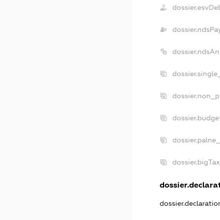
dossier.esvDe
dossier.ndsPa
dossier.ndsAn
dossier.singl
dossier.non_p
dossier.budge
dossier.palne
dossier.bigTa
dossier.declarat
dossier.declarati