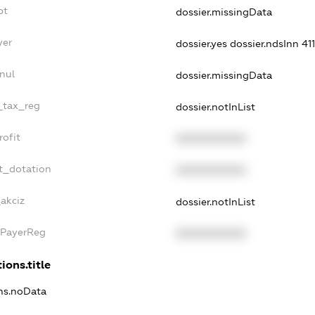
bt
dossier.missingData
yer
dossier.yes
dossier.ndsInn 4
nul
dossier.missingData
e_tax_reg
dossier.notInList
rofit
XXXXXXXXXX
t_dotation
XXXXXXXXXX
_akciz
dossier.notInList
xPayerReg
XXXXXXXXXX
ions.title
ons.noData