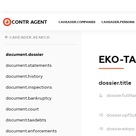
CONTR AGENT
CAHEADER.COMPANIES
CAHEADER.PERSONS
CAHEADER.SEARCH
document.dossier
ЕКО-Т
document.statements
document.history
dossier.title
document.inspections
dossier.fullNa
document.bankruptcy
document.court
dossier.opfSu
document.taxdebts
dossier.edrpo:
document.enforcements