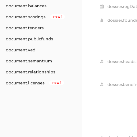
document.balances
dossier.regDat
document.scorings
new!
dossier.foun
document.tenders
document.publicfunds
document.ved
document.semantrum
dossier.heads:
document.relationships
document.licenses
new!
dossier.benefic