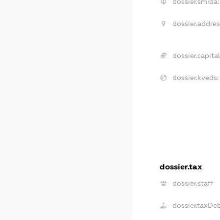
dossier.smida:
dossier.addres
dossier.capital
dossier.kveds:
dossier.tax
dossier.staff
dossier.taxDe