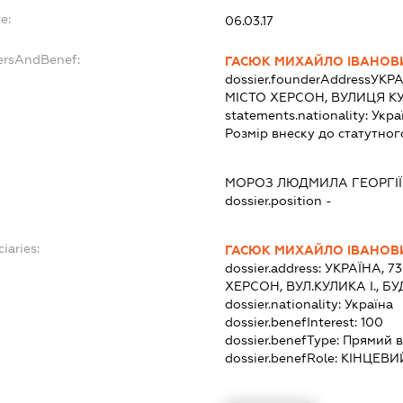
e:
06.03.17
dersAndBenef:
ГАСЮК МИХАЙЛО ІВАНОВ
dossier.founderAddress
УКРА
МІСТО ХЕРСОН, ВУЛИЦЯ КУ
statements.nationality:
Укра
Розмір внеску до статутног
МОРОЗ ЛЮДМИЛА ГЕОРГІ
dossier.position -
iaries:
ГАСЮК МИХАЙЛО ІВАНОВ
dossier.address:
УКРАЇНА, 7
ХЕРСОН, ВУЛ.КУЛИКА І., Б
dossier.nationality:
Україна
dossier.benefInterest:
100
dossier.benefType:
Прямий в
dossier.benefRole:
КІНЦЕВИ