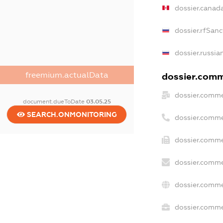
dossier.canad
dossier.rfSanc
dossier.russia
freemium.actualData
dossier.comme
dossier.comme
document.dueToDate
03.05.25
SEARCH.ONMONITORING
dossier.comme
dossier.comme
dossier.comme
dossier.comme
dossier.commer