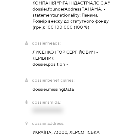
КОМПАНІЯ "РІГА ІНДАСТРІАЛС С.А."
dossier.founderAddress
ПАНАМА, -
statements.nationality:
Панама
Розмір внеску до статутного фонду
(грн.):
100 100 000
(100 %)
dossier.heads:
ЛИСЕНКО ІГОР СЕРГІЙОВИЧ
-
КЕРІВНИК
dossier.position -
dossier.beneficiaries:
dossier.missingData
dossier.smida:
XXXXXXXXXX
dossier.address:
УКРАЇНА, 73000, ХЕРСОНСЬКА