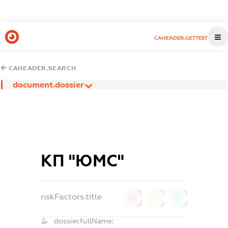
CAHEADER.GETTEST
CAHEADER.SEARCH
document.dossier
КП "ЮМС"
riskFactors.title
0
0
0
dossier.fullName: