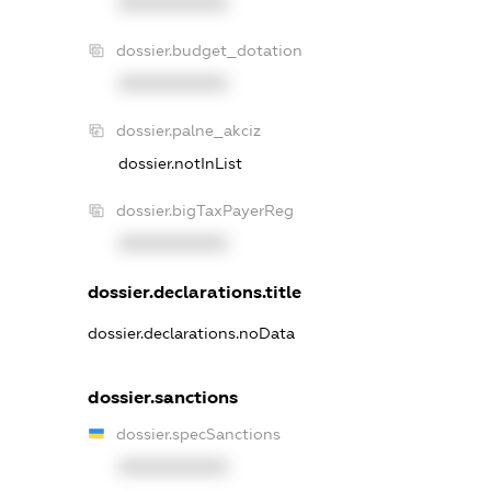
XXXXXXXXXX
dossier.budget_dotation
XXXXXXXXXX
dossier.palne_akciz
dossier.notInList
dossier.bigTaxPayerReg
XXXXXXXXXX
dossier.declarations.title
dossier.declarations.noData
dossier.sanctions
dossier.specSanctions
XXXXXXXXXX