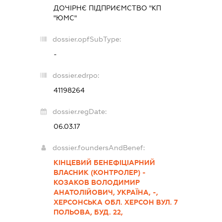
ДОЧІРНЄ ПІДПРИЄМСТВО "КП
"ЮМС"
dossier.opfSubType:
-
dossier.edrpo:
41198264
dossier.regDate:
06.03.17
dossier.foundersAndBenef:
КІНЦЕВИЙ БЕНЕФІЦІАРНИЙ
ВЛАСНИК (КОНТРОЛЕР) -
КОЗАКОВ ВОЛОДИМИР
АНАТОЛІЙОВИЧ, УКРАЇНА, -,
ХЕРСОНСЬКА ОБЛ. ХЕРСОН ВУЛ. 7
ПОЛЬОВА, БУД. 22,