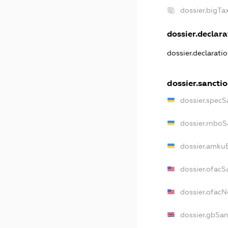
dossier.bigT
dossier.declarat
dossier.declarati
dossier.sancti
dossier.specS
dossier.rnboS
dossier.amkuB
dossier.ofacS
dossier.ofac
dossier.gbSan