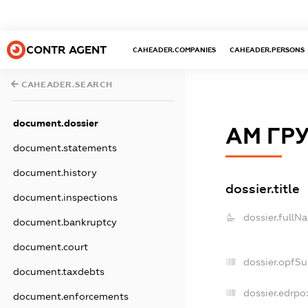
CONTR AGENT
CAHEADER.COMPANIES
CAHEADER.PERSONS
CAHEADER.SEARCH
document.dossier
АМ ГР
document.statements
document.history
dossier.title
document.inspections
dossier.fullN
document.bankruptcy
document.court
dossier.opfS
document.taxdebts
dossier.edrpo:
document.enforcements