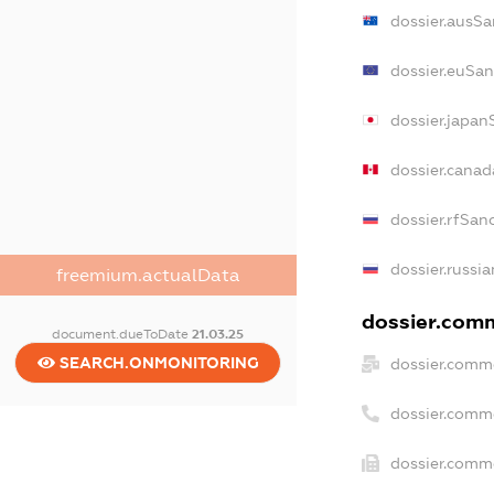
dossier.ausSa
dossier.euSan
dossier.japan
dossier.cana
dossier.rfSan
dossier.russia
freemium.actualData
dossier.comm
document.dueToDate
21.03.25
SEARCH.ONMONITORING
dossier.comme
dossier.comm
dossier.comme