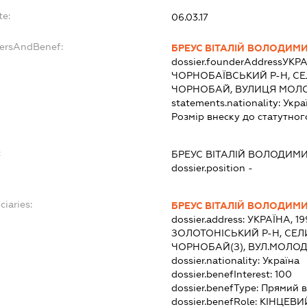
te:
06.03.17
dersAndBenef:
БРЕУС ВІТАЛІЙ ВОЛОДИМ
dossier.founderAddress
УКРА
ЧОРНОБАЇВСЬКИЙ Р-Н, С
ЧОРНОБАЙ, ВУЛИЦЯ МОЛО
statements.nationality:
Укра
Розмір внеску до статутног
:
БРЕУС ВІТАЛІЙ ВОЛОДИМ
dossier.position -
ciaries:
БРЕУС ВІТАЛІЙ ВОЛОДИМ
dossier.address:
УКРАЇНА, 1
ЗОЛОТОНІСЬКИЙ Р-Н, СЕ
ЧОРНОБАЙ(З), ВУЛ.МОЛОД
dossier.nationality:
Україна
dossier.benefInterest:
100
dossier.benefType:
Прямий в
dossier.benefRole:
КІНЦЕВИ