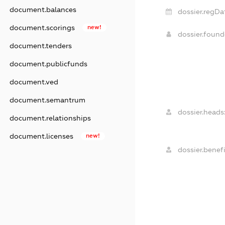
document.balances
dossier.regDa
document.scorings
new!
dossier.foun
document.tenders
document.publicfunds
document.ved
document.semantrum
dossier.heads
document.relationships
document.licenses
new!
dossier.benefi