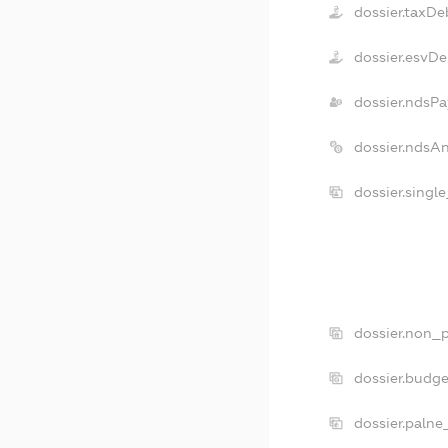
dossier.taxDe
dossier.esvDe
dossier.ndsPa
dossier.ndsA
dossier.singl
dossier.non_p
dossier.budg
dossier.palne