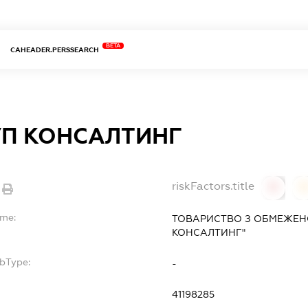
BETA
CAHEADER.PERSSEARCH
УП КОНСАЛТИНГ
riskFactors.title
0
ame:
ТОВАРИСТВО З ОБМЕЖЕНО
КОНСАЛТИНГ"
ubType:
-
41198285