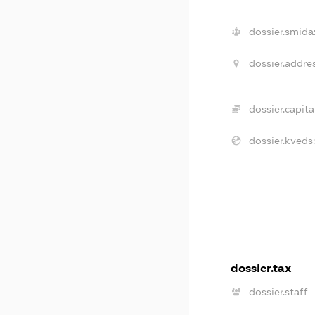
dossier.smida
dossier.addres
dossier.capital
dossier.kveds:
dossier.tax
dossier.staff