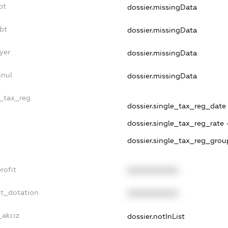
bt
dossier.missingData
bt
dossier.missingData
yer
dossier.missingData
nnul
dossier.missingData
e_tax_reg
dossier.single_tax_reg_date 
dossier.single_tax_reg_rate 
dossier.single_tax_reg_grou
rofit
XXXXXXXXXX
et_dotation
XXXXXXXXXX
_akciz
dossier.notInList