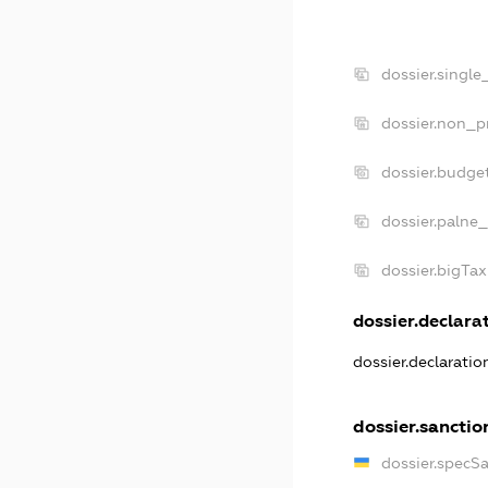
dossier.single
dossier.non_pr
dossier.budge
dossier.palne_
dossier.bigTa
dossier.declarat
dossier.declarati
dossier.sanctio
dossier.specS