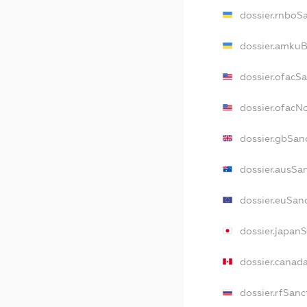
dossier.rnboS
dossier.amkuB
dossier.ofacS
dossier.ofac
dossier.gbSan
dossier.ausSa
dossier.euSan
dossier.japan
dossier.canad
dossier.rfSanc