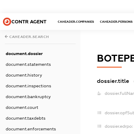
CONTR AGENT
CAHEADER.COMPANIES
CAHEADER.PERSONS
CAHEADER.SEARCH
document.dossier
ВОТЕР
document.statements
document.history
dossier.title
document.inspections
dossier.fullNa
document.bankruptcy
document.court
dossier.opfSu
document.taxdebts
dossier.edrpo:
document.enforcements