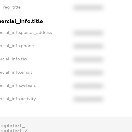
n_reg_title
XXXXXXXXXX
rcial_info.title
rcial_info.postal_address
XXXXXXXXXX
rcial_info.phone
XXXXXXXXXX
rcial_info.fax
XXXXXXXXXX
rcial_info.email
XXXXXXXXXX
rcial_info.website
XXXXXXXXXX
cial_info.activity
XXXXXXXXXX
ampleText_1
ampleText_2