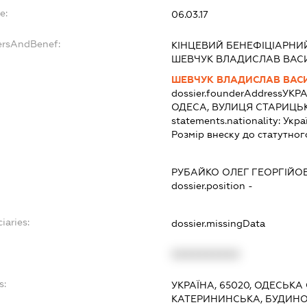
e:
06.03.17
ersAndBenef:
КІНЦЕВИЙ БЕНЕФІЦІАРНИ
ШЕВЧУК ВЛАДИСЛАВ ВАС
ШЕВЧУК ВЛАДИСЛАВ ВАС
dossier.founderAddress
УКРА
ОДЕСА, ВУЛИЦЯ СТАРИЦЬК
statements.nationality:
Укра
Розмір внеску до статутног
РУБАЙКО ОЛЕГ ГЕОРГІЙО
dossier.position -
iaries:
dossier.missingData
XXXXXXXXXX
s:
УКРАЇНА, 65020, ОДЕСЬКА
КАТЕРИНИНСЬКА, БУДИНОК