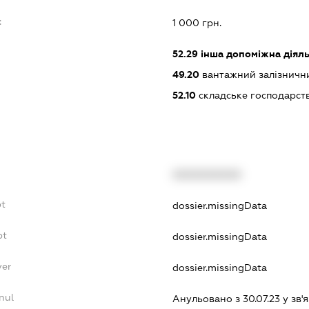
:
1 000 грн.
52.29
інша допоміжна діяльн
49.20
вантажний залізничн
52.10
складське господарст
XXXXXXXXXX
bt
dossier.missingData
bt
dossier.missingData
yer
dossier.missingData
nul
Анульовано з 30.07.23 у зв'я