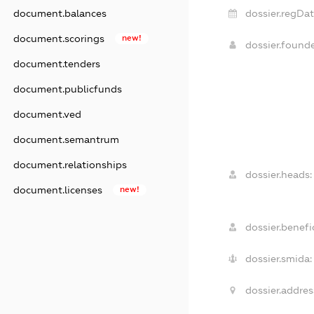
dossier.regDat
document.balances
document.scorings
new!
dossier.found
document.tenders
document.publicfunds
document.ved
document.semantrum
document.relationships
dossier.heads:
document.licenses
new!
dossier.benefic
dossier.smida:
dossier.addres