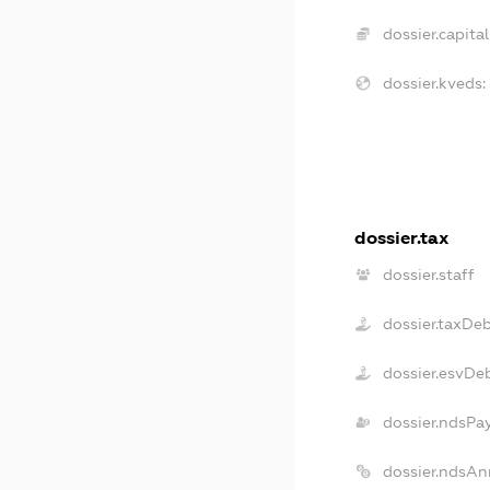
dossier.capital
dossier.kveds:
dossier.tax
dossier.staff
dossier.taxDe
dossier.esvDe
dossier.ndsPa
dossier.ndsAn