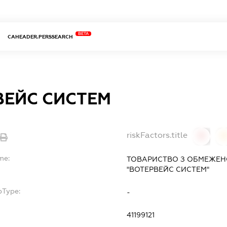
BETA
CAHEADER.PERSSEARCH
ВЕЙС СИСТЕМ
riskFactors.title
0
0
me:
ТОВАРИСТВО З ОБМЕЖЕН
"ВОТЕРВЕЙС СИСТЕМ"
bType:
-
41199121