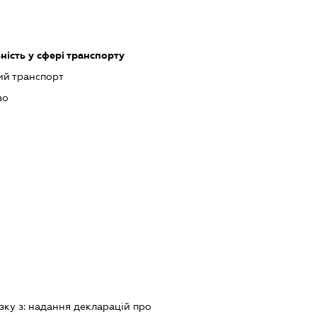
ість у сфері транспорту
ий транспорт
во
зку з:
надання декларацiй про