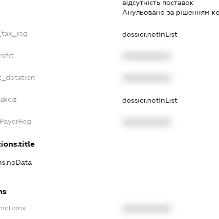
вiдсутнiсть поставок
Анульовано за рiшенням к
_tax_reg
dossier.notInList
ofit
XXXXXXXXXX
t_dotation
XXXXXXXXXX
akciz
dossier.notInList
xPayerReg
XXXXXXXXXX
ions.title
ons.noData
ns
anctions
XXXXXXXXXX