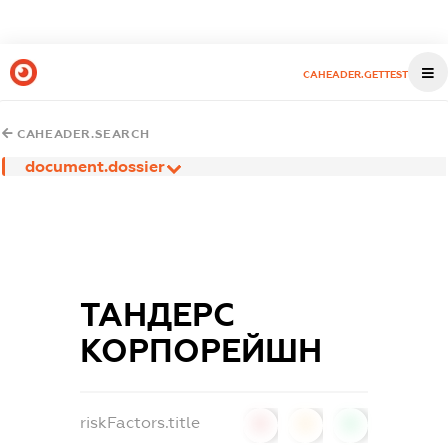
CAHEADER.GETTEST
CAHEADER.SEARCH
document.dossier
ТАНДЕРС
КОРПОРЕЙШН
riskFactors.title
0
0
0