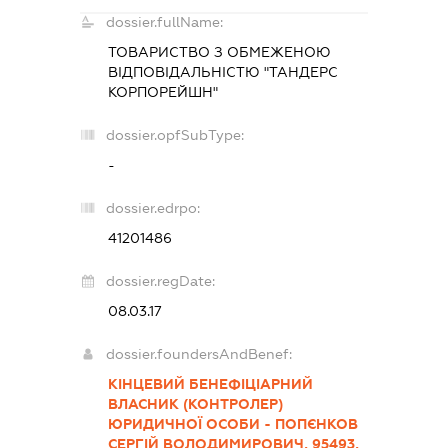
dossier.fullName:
ТОВАРИСТВО З ОБМЕЖЕНОЮ
ВІДПОВІДАЛЬНІСТЮ "ТАНДЕРС
КОРПОРЕЙШН"
dossier.opfSubType:
-
dossier.edrpo:
41201486
dossier.regDate:
08.03.17
dossier.foundersAndBenef:
КІНЦЕВИЙ БЕНЕФІЦІАРНИЙ
ВЛАСНИК (КОНТРОЛЕР)
ЮРИДИЧНОЇ ОСОБИ - ПОПЄНКОВ
СЕРГІЙ ВОЛОДИМИРОВИЧ, 95493,