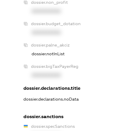
dossier.non_profit
XXXXXXXXXX
dossier.budget_dotation
XXXXXXXXXX
dossier.palne_akciz
dossier.notInList
dossier.bigTaxPayerReg
XXXXXXXXXX
dossier.declarations.title
dossier.declarations.noData
dossier.sanctions
dossier.specSanctions