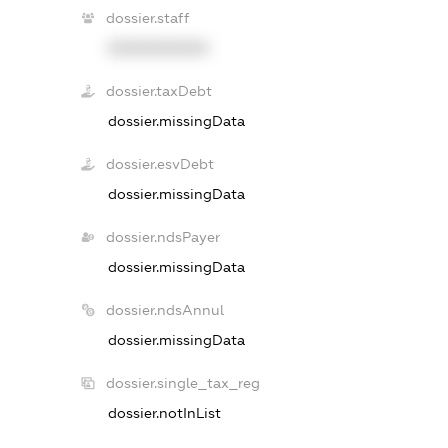
dossier.staff
XXXXXXXXXX
dossier.taxDebt
dossier.missingData
dossier.esvDebt
dossier.missingData
dossier.ndsPayer
dossier.missingData
dossier.ndsAnnul
dossier.missingData
dossier.single_tax_reg
dossier.notInList