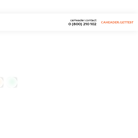
caHeader.contact
CAHEADER.GETTEST
0 (800) 210 102
0