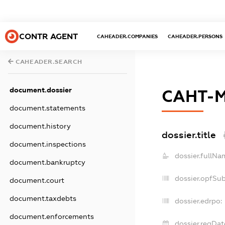
CONTR AGENT
CAHEADER.COMPANIES
CAHEADER.PERSONS
CAHEADER.SEARCH
document.dossier
САНТ-
document.statements
document.history
dossier.title
document.inspections
dossier.fullNa
document.bankruptcy
dossier.opfSu
document.court
document.taxdebts
dossier.edrpo:
document.enforcements
dossier.regDat