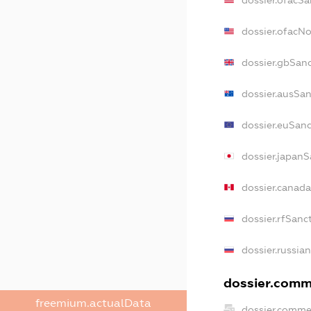
dossier.ofacN
dossier.gbSan
dossier.ausSan
dossier.euSanc
dossier.japanS
dossier.canad
dossier.rfSanc
dossier.russia
dossier.comme
freemium.actualData
dossier.comme