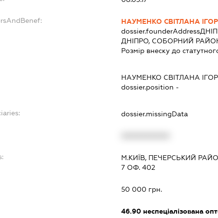
ersAndBenef:
НАУМЕНКО СВІТЛАНА ІГО
dossier.founderAddress
ДНІП
ДНІПРО, СОБОРНИЙ РАЙОН
Розмір внеску до статутног
НАУМЕНКО СВІТЛАНА ІГО
dossier.position -
iaries:
dossier.missingData
XXXXXXXXXX
:
М.КИЇВ, ПЕЧЕРСЬКИЙ РАЙ
7 ОФ. 402
50 000 грн.
46.90
неспеціалізована опт