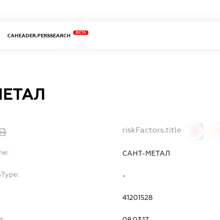
BETA
CAHEADER.PERSSEARCH
МЕТАЛ
riskFactors.title
0
0
me:
САНТ-МЕТАЛ
bType:
-
41201528
e:
08.03.17