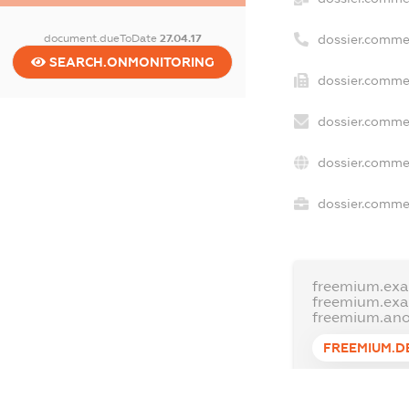
dossier.comme
document.dueToDate
27.04.17
SEARCH.ONMONITORING
dossier.commer
dossier.commer
dossier.commer
dossier.commer
freemium.exa
freemium.ex
freemium.an
FREEMIUM.D