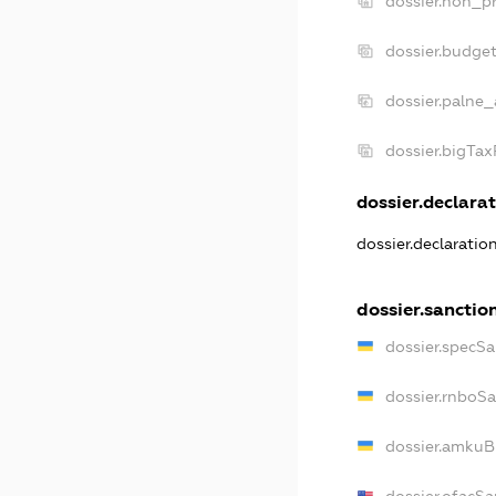
dossier.non_pr
dossier.budge
dossier.palne_
dossier.bigTa
dossier.declarat
dossier.declaratio
dossier.sanctio
dossier.specSa
dossier.rnboS
dossier.amkuB
dossier.ofacSa