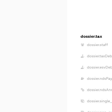
dossier.tax
dossier.staff
dossier.taxDeb
dossier.esvDe
dossier.ndsPay
dossier.ndsAn
dossier.single