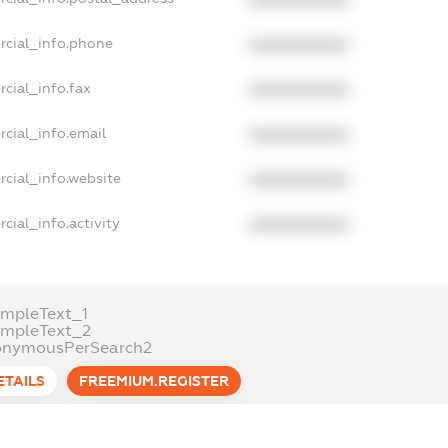
rcial_info.phone
XXXXXXXXXX
cial_info.fax
XXXXXXXXXX
cial_info.email
XXXXXXXXXX
cial_info.website
XXXXXXXXXX
cial_info.activity
XXXXXXXXXX
mpleText_1
ampleText_2
onymousPerSearch2
ETAILS
FREEMIUM.REGISTER