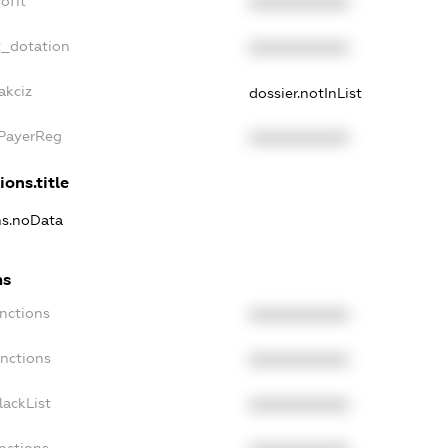
ofit
XXXXXXXXXX
t_dotation
XXXXXXXXXX
akciz
dossier.notInList
xPayerReg
XXXXXXXXXX
ions.title
ns.noData
ns
nctions
XXXXXXXXXX
anctions
XXXXXXXXXX
lackList
XXXXXXXXXX
nctions