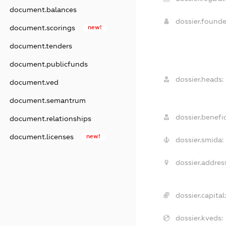
document.balances
dossier.found
document.scorings
new!
document.tenders
document.publicfunds
dossier.heads:
document.ved
document.semantrum
dossier.benefic
document.relationships
document.licenses
new!
dossier.smida:
dossier.address
dossier.capital:
dossier.kveds: