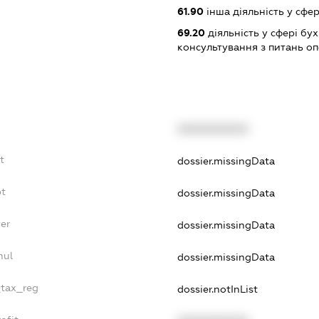
61.90
інша діяльність у сфер
69.20
діяльність у сфері бу
консультування з питань о
XXXXXXXXXX
t
dossier.missingData
bt
dossier.missingData
er
dossier.missingData
nul
dossier.missingData
_tax_reg
dossier.notInList