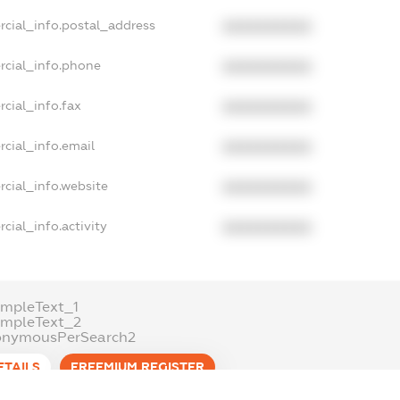
rcial_info.postal_address
XXXXXXXXXX
rcial_info.phone
XXXXXXXXXX
cial_info.fax
XXXXXXXXXX
cial_info.email
XXXXXXXXXX
cial_info.website
XXXXXXXXXX
cial_info.activity
XXXXXXXXXX
mpleText_1
ampleText_2
onymousPerSearch2
ETAILS
FREEMIUM.REGISTER