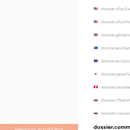
dossier.ofacSa
dossier.ofacN
dossier.gbSan
dossier.ausSan
dossier.euSan
dossier.japanS
dossier.canad
dossier.rfSanc
dossier.russia
dossier.comme
freemium.actualData