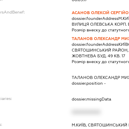
ersAndBenef:
АСАНОВ ОЛЕКСІЙ СЕРГІЙ
dossier.founderAddress
М.К
ВУЛИЦЯ ОЛЕВСЬКА КОРП. Б 
Розмір внеску до статутног
ТАЛАНОВ ОЛЕКСАНДР М
dossier.founderAddress
КИЇВ
СВЯТОШИНСЬКИЙ РАЙОН,
ЖОВТНЕВА БУД. 49 КВ. 17
Розмір внеску до статутног
ТАЛАНОВ ОЛЕКСАНДР М
dossier.position -
iaries:
dossier.missingData
XXXXXXXXXX
s:
М.КИЇВ, СВЯТОШИНСЬКИЙ 