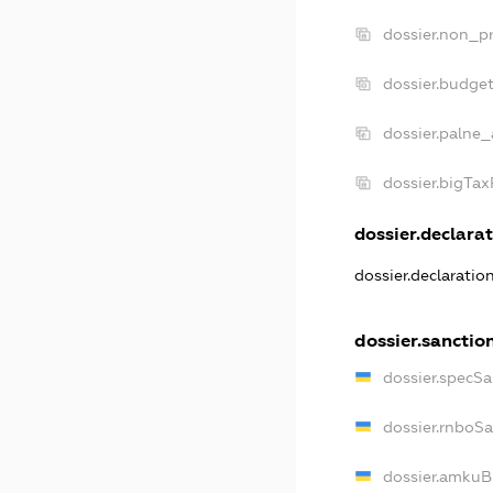
dossier.non_pr
dossier.budge
dossier.palne_
dossier.bigTa
dossier.declarat
dossier.declaratio
dossier.sanctio
dossier.specSa
dossier.rnboS
dossier.amkuB