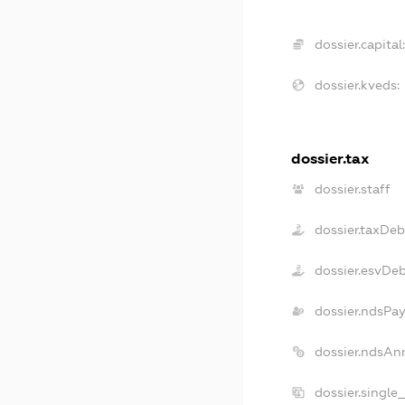
dossier.capital:
dossier.kveds:
dossier.tax
dossier.staff
dossier.taxDeb
dossier.esvDe
dossier.ndsPay
dossier.ndsAn
dossier.single