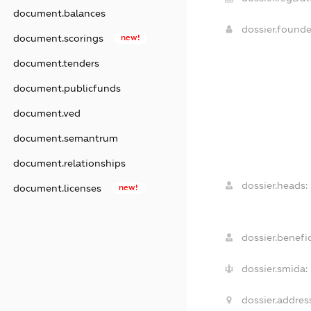
document.balances
dossier.found
document.scorings
new!
document.tenders
document.publicfunds
document.ved
document.semantrum
document.relationships
dossier.heads:
document.licenses
new!
dossier.benefic
dossier.smida:
dossier.addres