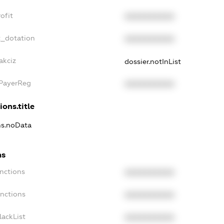
ofit
XXXXXXXXXX
t_dotation
XXXXXXXXXX
akciz
dossier.notInList
xPayerReg
XXXXXXXXXX
ions.title
ns.noData
ns
nctions
XXXXXXXXXX
anctions
XXXXXXXXXX
lackList
XXXXXXXXXX