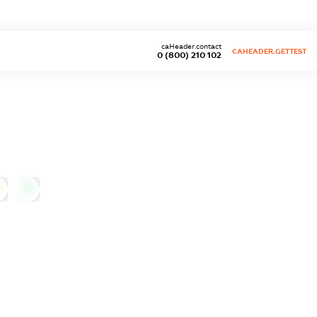
caHeader.contact
CAHEADER.GETTEST
0 (800) 210 102
0