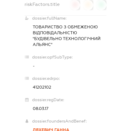
riskFactors.title
0
0
0
dossier.fullName:
ТОВАРИСТВО З ОБМЕЖЕНОЮ
ВІДПОВІДАЛЬНІСТЮ
"БУДІВЕЛЬНО ТЕХНОЛОГІЧНИЙ
АЛЬЯНС"
dossier.opfSubType:
-
dossier.edrpo:
41202102
dossier.regDate:
08.03.17
dossier.foundersAndBenef:
ЛЯХЕВИЧ ГАННА