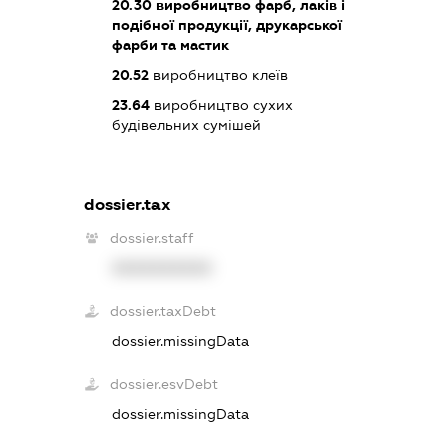
20.30
виробництво фарб, лаків і
подібної продукції, друкарської
фарби та мастик
20.52
виробництво клеїв
23.64
виробництво сухих
будівельних сумішей
dossier.tax
dossier.staff
XXXXXXXXXX
dossier.taxDebt
dossier.missingData
dossier.esvDebt
dossier.missingData