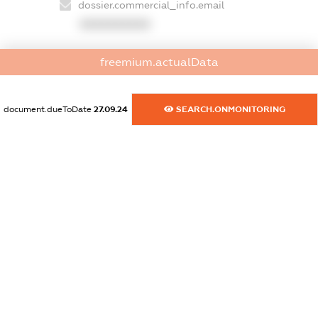
dossier.commercial_info.email
XXXXXXXXXX
dossier.commercial_info.website
freemium.actualData
XXXXXXXXXX
dossier.commercial_info.activity
document.dueToDate
27.09.24
SEARCH.ONMONITORING
XXXXXXXXXX
freemium.exampleText_1
freemium.exampleText_2
freemium.anonymousPerSearch2
FREEMIUM.DETAILS
FREEMIUM.REGISTER