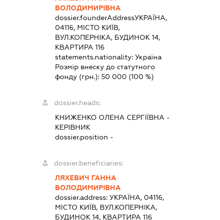
ВОЛОДИМИРІВНА
dossier.founderAddress
УКРАЇНА,
04116, МІСТО КИЇВ,
ВУЛ.КОПЕРНІКА, БУДИНОК 14,
КВАРТИРА 116
statements.nationality:
Україна
Розмір внеску до статутного
фонду (грн.):
50 000
(100 %)
dossier.heads:
КНИЖЕНКО ОЛЕНА СЕРГІЇВНА
-
КЕРІВНИК
dossier.position -
dossier.beneficiaries:
ЛЯХЕВИЧ ГАННА
ВОЛОДИМИРІВНА
dossier.address:
УКРАЇНА, 04116,
МІСТО КИЇВ, ВУЛ.КОПЕРНІКА,
БУДИНОК 14, КВАРТИРА 116