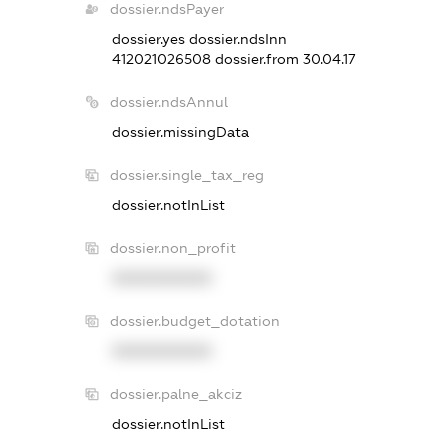
dossier.ndsPayer
dossier.yes
dossier.ndsInn
412021026508
dossier.from 30.04.17
dossier.ndsAnnul
dossier.missingData
dossier.single_tax_reg
dossier.notInList
dossier.non_profit
XXXXXXXXXX
dossier.budget_dotation
XXXXXXXXXX
dossier.palne_akciz
dossier.notInList