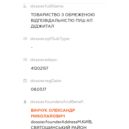
dossier.fullName:
ТОВАРИСТВО З ОБМЕЖЕНОЮ
ВІДПОВІДАЛЬНІСТЮ
ПУШ АП
ДІДЖИТАЛ
dossier.opfSubType:
-
dossier.edrpo:
41202157
dossier.regDate:
08.03.17
dossier.foundersAndBenef:
ВІНІЧУК ОЛЕКСАНДР
МИКОЛАЙОВИЧ
dossier.founderAddress
М.КИЇВ,
СВЯТОШИНСЬКИЙ РАЙОН