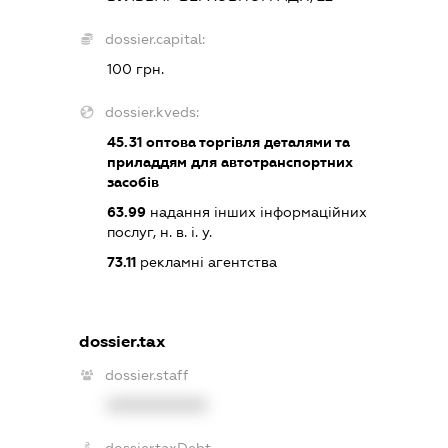
dossier.capital:
100 грн.
dossier.kveds:
45.31
оптова торгівля деталями та
приладдям для автотранспортних
засобів
63.99
надання інших інформаційних
послуг, н. в. і. у.
73.11
рекламні агентства
dossier.tax
dossier.staff
XXXXXXXXXX