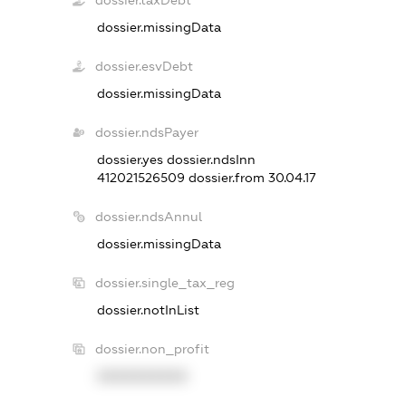
dossier.taxDebt
dossier.missingData
dossier.esvDebt
dossier.missingData
dossier.ndsPayer
dossier.yes
dossier.ndsInn
412021526509
dossier.from 30.04.17
dossier.ndsAnnul
dossier.missingData
dossier.single_tax_reg
dossier.notInList
dossier.non_profit
XXXXXXXXXX