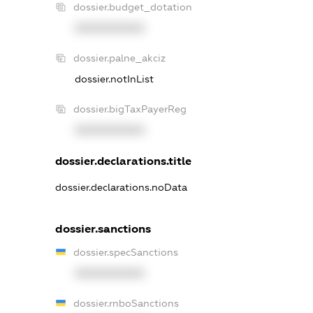
dossier.budget_dotation
XXXXXXXXXX
dossier.palne_akciz
dossier.notInList
dossier.bigTaxPayerReg
XXXXXXXXXX
dossier.declarations.title
dossier.declarations.noData
dossier.sanctions
dossier.specSanctions
XXXXXXXXXX
dossier.rnboSanctions