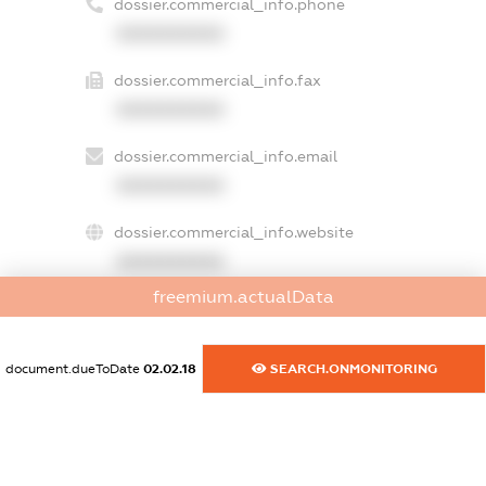
dossier.commercial_info.phone
XXXXXXXXXX
dossier.commercial_info.fax
XXXXXXXXXX
dossier.commercial_info.email
XXXXXXXXXX
dossier.commercial_info.website
XXXXXXXXXX
freemium.actualData
dossier.commercial_info.activity
XXXXXXXXXX
document.dueToDate
02.02.18
SEARCH.ONMONITORING
freemium.exampleText_1
freemium.exampleText_2
freemium.anonymousPerSearch2