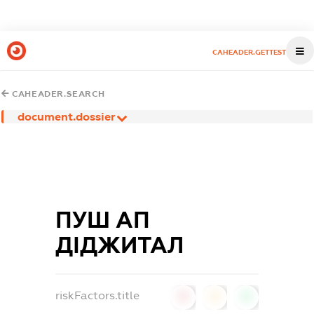
CAHEADER.GETTEST
CAHEADER.SEARCH
document.dossier
ПУШ АП
ДІДЖИТАЛ
riskFactors.title
0
0
0