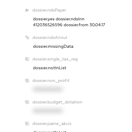
dossier.ndsPayer
dossier.yes
dossier.ndsInn
412036526596
dossier.from 30.04.17
dossier.ndsAnnul
dossier.missingData
dossier.single_tax_reg
dossier.notInList
dossier.non_profit
XXXXXXXXXX
dossier.budget_dotation
XXXXXXXXXX
dossier.palne_akciz