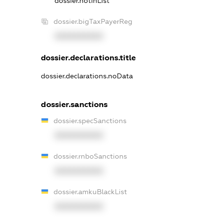
dossier.notInList
dossier.bigTaxPayerReg
XXXXXXXXXX
dossier.declarations.title
dossier.declarations.noData
dossier.sanctions
dossier.specSanctions
XXXXXXXXXX
dossier.rnboSanctions
XXXXXXXXXX
dossier.amkuBlackList
XXXXXXXXXX