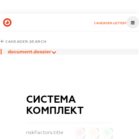
CAHEADER.GETTEST
CAHEADER.SEARCH
document.dossier
СИСТЕМА
КОМПЛЕКТ
riskFactors.title
0
0
0