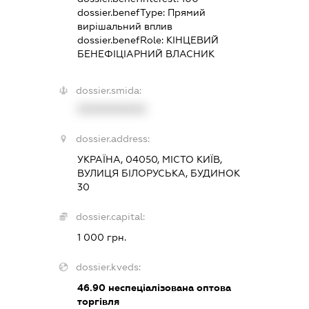
dossier.benefType:
Прямий
вирішальний вплив
dossier.benefRole:
КІНЦЕВИЙ
БЕНЕФІЦІАРНИЙ ВЛАСНИК
dossier.smida:
XXXXXXXXXX
dossier.address:
УКРАЇНА, 04050, МІСТО КИЇВ,
ВУЛИЦЯ БІЛОРУСЬКА, БУДИНОК
30
dossier.capital:
1 000 грн.
dossier.kveds:
46.90
неспеціалізована оптова
торгівля