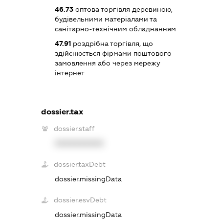
46.73
оптова торгівля деревиною,
будівельними матеріалами та
санітарно-технічним обладнанням
47.91
роздрібна торгівля, що
здійснюється фірмами поштового
замовлення або через мережу
інтернет
dossier.tax
dossier.staff
XXXXXXXXXX
dossier.taxDebt
dossier.missingData
dossier.esvDebt
dossier.missingData