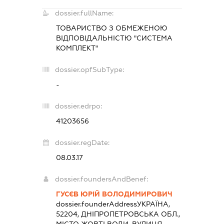
dossier.fullName:
ТОВАРИСТВО З ОБМЕЖЕНОЮ
ВІДПОВІДАЛЬНІСТЮ "СИСТЕМА
КОМПЛЕКТ"
dossier.opfSubType:
-
dossier.edrpo:
41203656
dossier.regDate:
08.03.17
dossier.foundersAndBenef:
ГУСЄВ ЮРІЙ ВОЛОДИМИРОВИЧ
dossier.founderAddress
УКРАЇНА,
52204, ДНІПРОПЕТРОВСЬКА ОБЛ.,