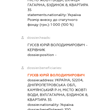
МІСТО ЖОВТІ ВОДИ, ВУЛИЦЯ
ГАГАРІНА, БУДИНОК 8, КВАРТИРА
35
statements.nationality:
Україна
Розмір внеску до статутного
фонду (грн.):
1 000
(100 %)
dossier.heads:
ГУСЄВ ЮРІЙ ВОЛОДИМИРОВИЧ
-
КЕРІВНИК
dossier.position -
dossier.beneficiaries:
ГУСЄВ ЮРІЙ ВОЛОДИМИРОВИЧ
dossier.address:
УКРАЇНА, 52204,
ДНІПРОПЕТРОВСЬКА ОБЛ.,
КАМ'ЯНСЬКИЙ Р-Н, МІСТО ЖОВТІ
ВОДИ, ВУЛ.ГАГАРІНА, БУДИНОК 8,
КВАРТИРА 35
dossier.nationality:
Україна
dossier.benefInterest:
100