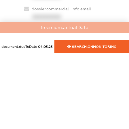
dossier.commercial_info.email
XXXXXXXXXX
freemium.actualData
dossier.commercial_info.website
XXXXXXXXXX
document.dueToDate
04.05.25
SEARCH.ONMONITORING
dossier.commercial_info.activity
XXXXXXXXXX
freemium.exampleText_1
freemium.exampleText_2
freemium.anonymousPerSearch2
FREEMIUM.DETAILS
FREEMIUM.REGISTER