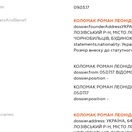
te:
09.03.17
dersAndBenef:
КОЛОМАК РОМАН ЛЕОНІ
dossier.founderAddress
УКРА
ЛОЗІВСЬКИЙ Р-Н, МІСТО Л
ЧОРНОБИЛЬЦІВ, БУДИНОК
statements.nationality:
Укра
Розмір внеску до статутног
:
КОЛОМАК РОМАН ЛЕОНІД
dossier.from 05.07.17
ВІДОМО
dossier.position -
КОЛОМАК РОМАН ЛЕОНІД
05.07.17
dossier.position -
ciaries:
КОЛОМАК РОМАН ЛЕОНІ
dossier.address:
УКРАЇНА, 6
ЛОЗІВСЬКИЙ Р-Н, МІСТО Л