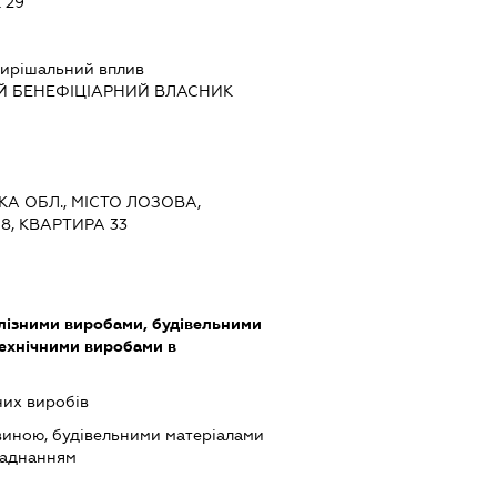
 29
ирішальний вплив
Й БЕНЕФІЦІАРНИЙ ВЛАСНИК
КА ОБЛ., МІСТО ЛОЗОВА,
8, КВАРТИРА 33
алізними виробами, будівельними
технічними виробами в
них виробів
виною, будівельними матеріалами
ладнанням