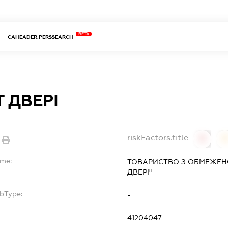
BETA
CAHEADER.PERSSEARCH
 ДВЕРІ
riskFactors.title
0
ame:
ТОВАРИСТВО З ОБМЕЖЕН
ДВЕРІ"
ubType:
-
41204047