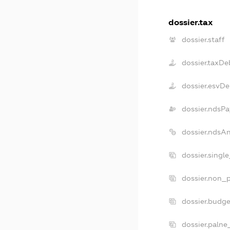
dossier.tax
dossier.staff
dossier.taxDe
dossier.esvDe
dossier.ndsPa
dossier.ndsA
dossier.singl
dossier.non_p
dossier.budg
dossier.palne