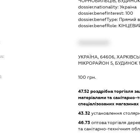
ЧОРНОБИЛЬЦІВ, БУДИНОК
dossier.nationality:
Україна
dossier.benefInterest:
100
dossier.benefType:
Прямий в
dossier.benefRole:
КІНЦЕВИ
:
XXXXXXXXXX
s:
УКРАЇНА, 64606, ХАРКІВСЬ
МІКРОРАЙОН 5, БУДИНОК 1
:
100 грн.
47.52
роздрібна торгівля з
матеріалами та санітарно-
спеціалізованих магазинах
43.32
установлення столяр
46.73
оптова торгівля дере
та санітарно-технічним об