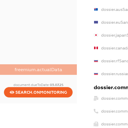
dossier.ausSa
dossier.euSan
dossier.japan
dossier.cana
dossier.rfSan
freemium.actualData
dossier.russia
document.dueToDate
03.07.25
dossier.comm
SEARCH.ONMONITORING
dossier.comme
dossier.comm
dossier.comme