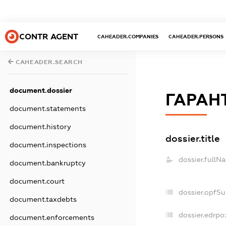
CONTR AGENT
CAHEADER.COMPANIES
CAHEADER.PERSONS
CAHEADER.SEARCH
document.dossier
ГАРАНТ
document.statements
document.history
dossier.title
document.inspections
dossier.fullN
document.bankruptcy
document.court
dossier.opfS
document.taxdebts
dossier.edrpo:
document.enforcements