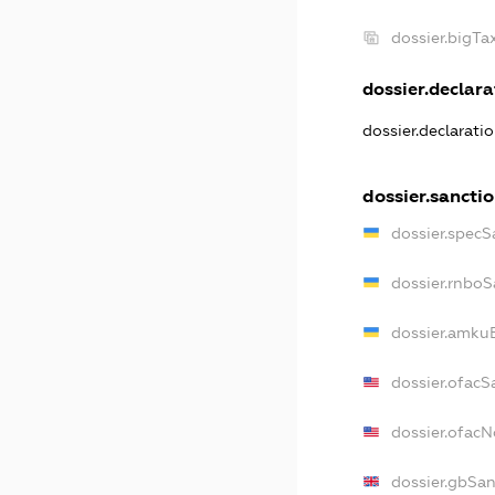
dossier.bigT
dossier.declarat
dossier.declarati
dossier.sancti
dossier.specS
dossier.rnboS
dossier.amkuB
dossier.ofacS
dossier.ofac
dossier.gbSan