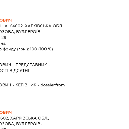
ДОВИЧ
ЇНА, 64602, ХАРКІВСЬКА ОБЛ.,
ОЗОВА, ВУЛ.ГЕРОЇВ-
 29
їна
о фонду (грн.):
100
(100 %)
ОВИЧ
-
ПРЕДСТАВНИК
-
СТІ ВІДСУТНІ
ОВИЧ
-
КЕРІВНИК
- dossier.from
ДОВИЧ
4602, ХАРКІВСЬКА ОБЛ.,
ОЗОВА, ВУЛ.ГЕРОЇВ-