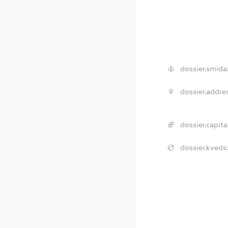
dossier.smida
dossier.addres
dossier.capital
dossier.kveds: