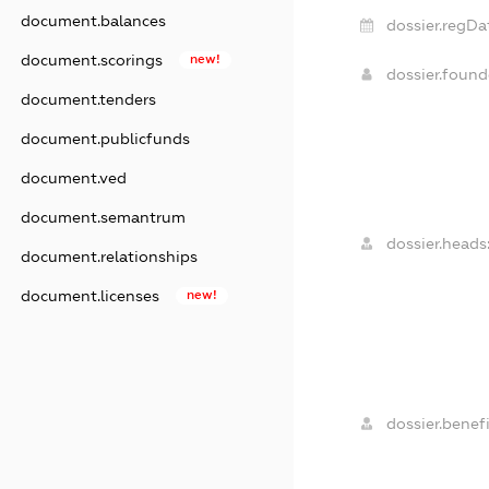
document.balances
dossier.regDa
document.scorings
new!
dossier.foun
document.tenders
document.publicfunds
document.ved
document.semantrum
dossier.heads
document.relationships
document.licenses
new!
dossier.benefi