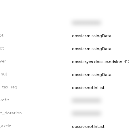
XXXXXXXXXX
bt
dossier.missingData
bt
dossier.missingData
yer
dossier.yes
dossier.ndsInn 
nnul
dossier.missingData
e_tax_reg
dossier.notInList
rofit
XXXXXXXXXX
et_dotation
XXXXXXXXXX
_akciz
dossier.notInList