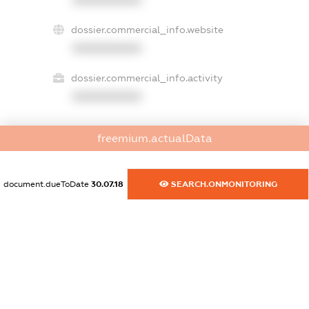
XXXXXXXXXX
dossier.commercial_info.website
XXXXXXXXXX
dossier.commercial_info.activity
XXXXXXXXXX
freemium.actualData
freemium.exampleText_1
freemium.exampleText_2
freemium.anonymousPerSearch2
document.dueToDate
30.07.18
SEARCH.ONMONITORING
FREEMIUM.DETAILS
FREEMIUM.REGISTER