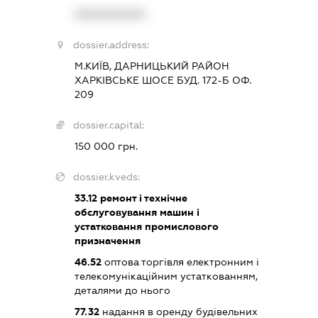
XXXXXXXXXX
dossier.address:
М.КИЇВ, ДАРНИЦЬКИЙ РАЙОН
ХАРКІВСЬКЕ ШОСЕ БУД. 172-Б ОФ.
209
dossier.capital:
150 000 грн.
dossier.kveds:
33.12
ремонт і технічне
обслуговування машин і
устатковання промислового
призначення
46.52
оптова торгівля електронним і
телекомунікаційним устаткованням,
деталями до нього
77.32
надання в оренду будівельних