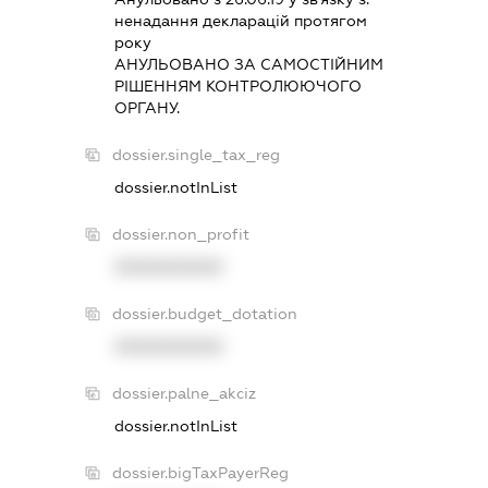
ненадання декларацiй протягом
року
АНУЛЬОВАНО ЗА САМОСТIЙНИМ
РIШЕННЯМ КОНТРОЛЮЮЧОГО
ОРГАНУ.
dossier.single_tax_reg
dossier.notInList
dossier.non_profit
XXXXXXXXXX
dossier.budget_dotation
XXXXXXXXXX
dossier.palne_akciz
dossier.notInList
dossier.bigTaxPayerReg