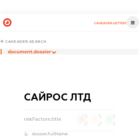
CAHEADER.GETTEST
CAHEADER.SEARCH
document.dossier
САЙРОС ЛТД
riskFactors.title
0
0
0
dossier.fullName: