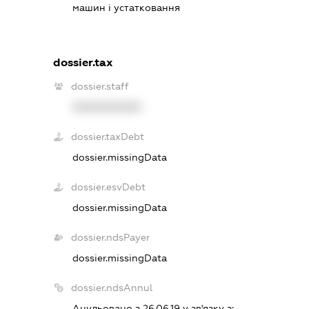
машин і устатковання
dossier.tax
dossier.staff
XXXXXXXXXX
dossier.taxDebt
dossier.missingData
dossier.esvDebt
dossier.missingData
dossier.ndsPayer
dossier.missingData
dossier.ndsAnnul
Анульовано з 26.06.19 у зв'язку з: