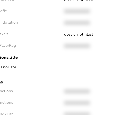
ofit
XXXXXXXXXX
t_dotation
XXXXXXXXXX
akciz
dossier.notInList
xPayerReg
XXXXXXXXXX
ions.title
ons.noData
ns
anctions
XXXXXXXXXX
anctions
XXXXXXXXXX
lackList
XXXXXXXXXX