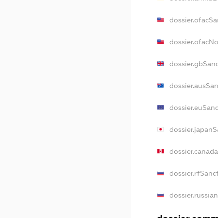
dossier.ofacSa
dossier.ofacN
dossier.gbSan
dossier.ausSa
dossier.euSan
dossier.japan
dossier.canad
dossier.rfSanc
dossier.russia