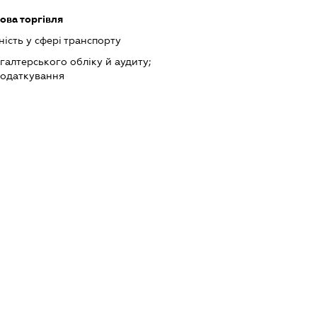
ова торгівля
ість у сфері транспорту
хгалтерського обліку й аудиту;
податкування