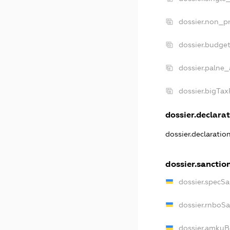
dossier.non_pr
dossier.budge
dossier.palne_
dossier.bigTa
dossier.declarat
dossier.declarati
dossier.sanctio
dossier.specS
dossier.rnboS
dossier.amkuB