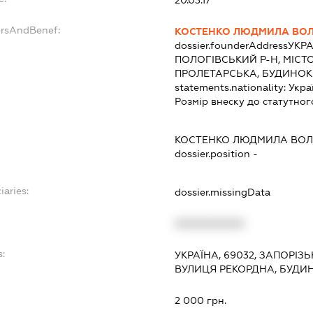
ersAndBenef:
КОСТЕНКО ЛЮДМИЛА ВО
dossier.founderAddress
УКРА
ПОЛОГІВСЬКИЙ Р-Н, МІСТ
ПРОЛЕТАРСЬКА, БУДИНОК 
statements.nationality:
Укра
Розмір внеску до статутног
КОСТЕНКО ЛЮДМИЛА ВО
dossier.position -
iaries:
dossier.missingData
XXXXXXXXXX
s:
УКРАЇНА, 69032, ЗАПОРІЗ
ВУЛИЦЯ РЕКОРДНА, БУДИН
:
2 000 грн.