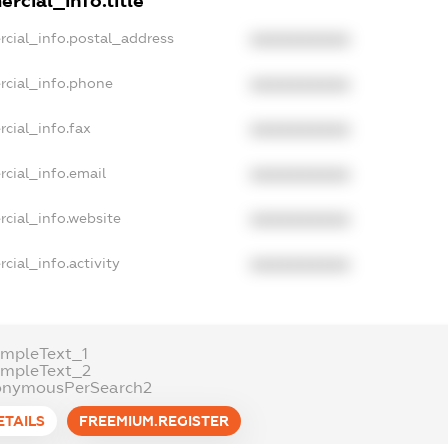
rcial_info.title
rcial_info.postal_address
XXXXXXXXXX
rcial_info.phone
XXXXXXXXXX
cial_info.fax
XXXXXXXXXX
cial_info.email
XXXXXXXXXX
rcial_info.website
XXXXXXXXXX
cial_info.activity
XXXXXXXXXX
ampleText_1
ampleText_2
onymousPerSearch2
ETAILS
FREEMIUM.REGISTER