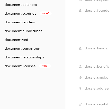
document.balances
dossier.found
document.scorings
new!
document.tenders
document.publicfunds
document.ved
dossier.heads:
document.semantrum
document.relationships
document.licenses
new!
dossier.benefic
dossier.smida:
dossier.addres
dossier.capital