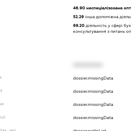
46.90
неспеціалізована опт
52.29
інша допоміжна діяльн
69.20
діяльність у сфері бу
консультування з питань о
XXXXXXXXXX
t
dossier.missingData
bt
dossier.missingData
yer
dossier.missingData
nul
dossier.missingData
_tax_reg
dossier.notInList