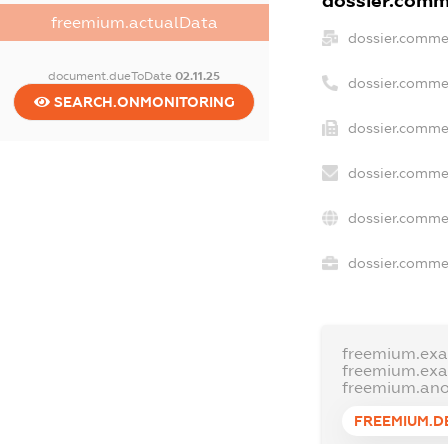
dossier.comme
freemium.actualData
dossier.comme
document.dueToDate
02.11.25
dossier.comme
SEARCH.ONMONITORING
dossier.commer
dossier.commer
dossier.comme
dossier.commer
freemium.ex
freemium.ex
freemium.an
FREEMIUM.D