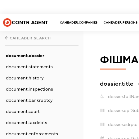
CONTR AGENT
CAHEADER.COMPANIES
CAHEADER.PERSONS
CAHEADER.SEARCH
document.dossier
ФІШМА
document.statements
document.history
dossier.title
document.inspections
dossier.fullNa
document.bankruptcy
dossier.opfSu
document.court
document.taxdebts
dossier.edrpo:
document.enforcements
dossier.regDat