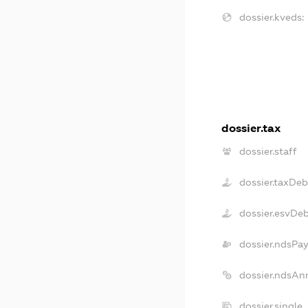
dossier.kveds:
dossier.tax
dossier.staff
dossier.taxDeb
dossier.esvDe
dossier.ndsPa
dossier.ndsAn
dossier.single