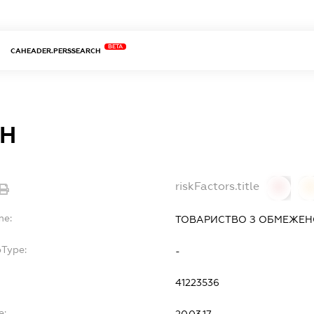
BETA
CAHEADER.PERSSEARCH
Н
riskFactors.title
0
0
me:
ТОВАРИСТВО З ОБМЕЖЕН
bType:
-
41223536
e:
20.03.17