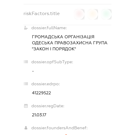
riskFactors.title
0
0
0
dossier.fullName:
ГРОМАДСЬКА ОРГАНІЗАЦІЯ
ОДЕСЬКА ПРАВОЗАХИСНА ГРУПА
"ЗАКОН І ПОРЯДОК"
dossier.opfSubType:
-
dossier.edrpo:
41229522
dossier.regDate:
21.03.17
dossier.foundersAndBenef: