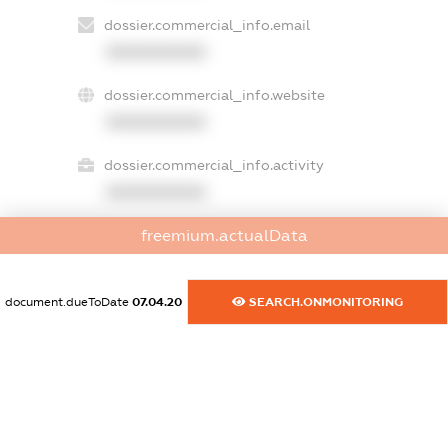
dossier.commercial_info.email
XXXXXXXXXX
dossier.commercial_info.website
XXXXXXXXXX
dossier.commercial_info.activity
XXXXXXXXXX
freemium.actualData
freemium.exampleText_1
freemium.exampleText_2
document.dueToDate
07.04.20
SEARCH.ONMONITORING
freemium.anonymousPerSearch2
FREEMIUM.DETAILS
FREEMIUM.REGISTER