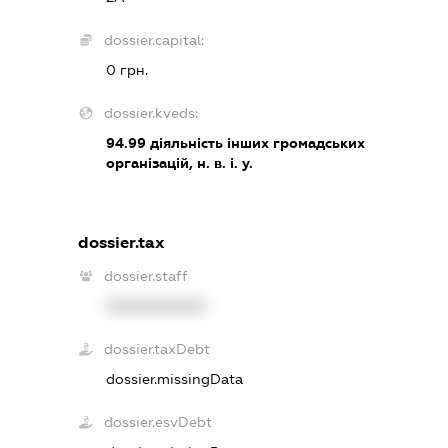
dossier.capital:
0 грн.
dossier.kveds:
94.99
діяльність інших громадських
організацій, н. в. і. у.
dossier.tax
dossier.staff
XXXXXXXXXX
dossier.taxDebt
dossier.missingData
dossier.esvDebt