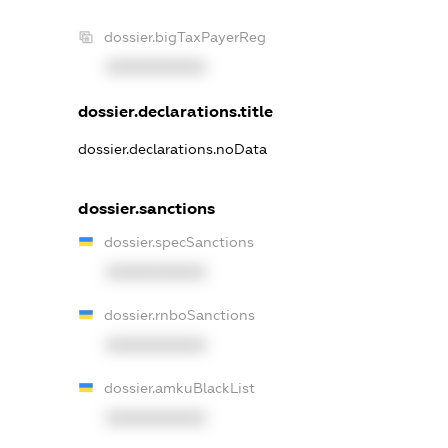
dossier.bigTaxPayerReg
XXXXXXXXXX
dossier.declarations.title
dossier.declarations.noData
dossier.sanctions
dossier.specSanctions
XXXXXXXXXX
dossier.rnboSanctions
XXXXXXXXXX
dossier.amkuBlackList
XXXXXXXXXX