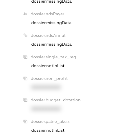
dossier.missingData
dossier.ndsPayer
dossier.missingData
dossier.ndsAnnul
dossier.missingData
dossier.single_tax_reg
dossier.notInList
dossier.non_profit
XXXXXXXXXX
dossier.budget_dotation
XXXXXXXXXX
dossier.palne_akciz
dossier.notInList