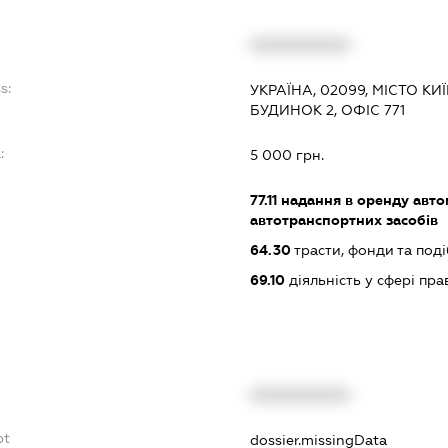
XXXXXXXXXX
s:
УКРАЇНА, 02099, МІСТО К
БУДИНОК 2, ОФІС 771
:
5 000 грн.
77.11
надання в оренду автом
автотранспортних засобів
64.30
трасти, фонди та поді
69.10
діяльність у сфері пра
XXXXXXXXXX
bt
dossier.missingData