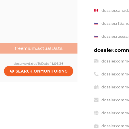
dossier.canad
dossier.rfSan
dossier.russia
freemium.actualData
dossier.comme
dossier.comme
document.dueToDate
11.04.26
SEARCH.ONMONITORING
dossier.comme
dossier.comme
dossier.comme
dossier.comme
dossier.comme