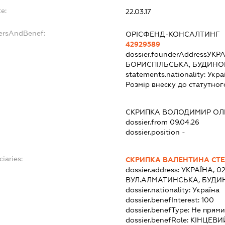
e:
22.03.17
dersAndBenef:
ОРІСФЕНД-КОНСАЛТИНГ
42929589
dossier.founderAddress
УКРА
БОРИСПІЛЬСЬКА, БУДИНОК 
statements.nationality:
Укра
Розмір внеску до статутног
СКРИПКА ВОЛОДИМИР О
dossier.from 09.04.26
dossier.position -
ciaries:
СКРИПКА ВАЛЕНТИНА СТ
dossier.address:
УКРАЇНА, 02
ВУЛ.АЛМАТИНСЬКА, БУДИН
dossier.nationality:
Україна
dossier.benefInterest:
100
dossier.benefType:
Не прями
dossier.benefRole:
КІНЦЕВИ