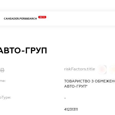
BETA
CAHEADER.PERSSEARCH
-АВТО-ГРУП
riskFactors.title
0
ame:
ТОВАРИСТВО З ОБМЕЖЕНО
АВТО-ГРУП"
bType:
-
41231311