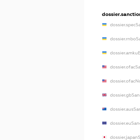
dossier.sanctio
dossier.specS
dossier.rnboS
dossier.amkuB
dossier.ofacS
dossier.ofac
dossier.gbSan
dossier.ausSa
dossier.euSan
dossier.japan