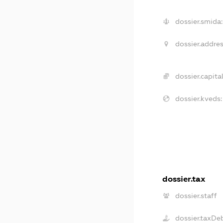
dossier.smida:
dossier.addres
dossier.capital
dossier.kveds:
dossier.tax
dossier.staff
dossier.taxDe