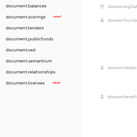
document.balances
dossier.regDat
document.scorings
new!
dossier.foun
document.tenders
document.publicfunds
document.ved
document.semantrum
dossier.heads:
document.relationships
document.licenses
new!
dossier.benefi