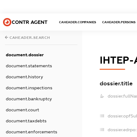
CONTR AGENT
CAHEADER.COMPANIES
CAHEADER.PERSONS
CAHEADER.SEARCH
document.dossier
ІНТЕР
document.statements
document.history
dossier.title
document.inspections
dossier.fullN
document.bankruptcy
document.court
dossier.opfSu
document.taxdebts
dossier.edrpo:
document.enforcements