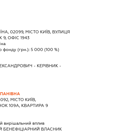
ЇНА, 02099, МІСТО КИЇВ, ВУЛИЦЯ
9, ОФІС 1943
їна
о фонду (грн.):
5 000
(100 %)
ЛЕКСАНДРОВИЧ
-
КЕРІВНИК
-
ЕПАНІВНА
092, МІСТО КИЇВ,
ОК 109А, КВАРТИРА 9
й вирішальний вплив
Й БЕНЕФІЦІАРНИЙ ВЛАСНИК