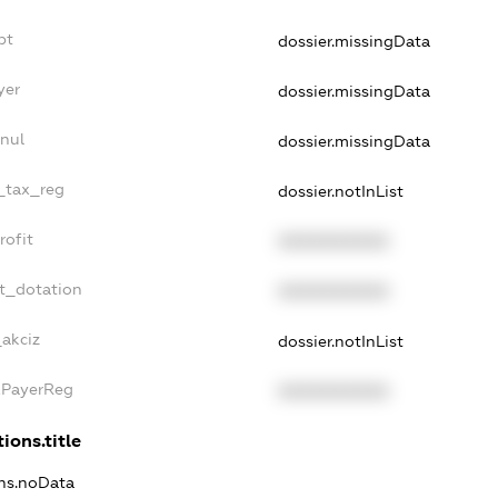
bt
dossier.missingData
yer
dossier.missingData
nul
dossier.missingData
e_tax_reg
dossier.notInList
rofit
XXXXXXXXXX
t_dotation
XXXXXXXXXX
_akciz
dossier.notInList
xPayerReg
XXXXXXXXXX
ions.title
ons.noData