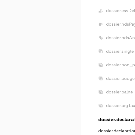
dossier.esvDe
dossier.ndsPa
dossier.ndsAn
dossier.singl
dossier.non_p
dossier.budge
dossier.palne
dossier.bigTa
dossier.declarat
dossier.declarati