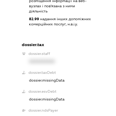
розміщення інформації на веб-
вузлах і пов'язана з ними
діяльність
82.99
надання інших допоміжних
комерційних послуг, н.в.і.у.
dossier.tax
dossier.staff
XXXXXXXXXX
dossier.taxDebt
dossier.missingData
dossier.esvDebt
dossier.missingData
dossier.ndsPayer