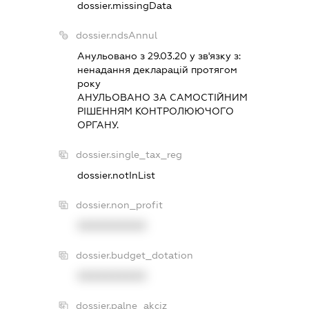
dossier.missingData
dossier.ndsAnnul
Анульовано з 29.03.20 у зв'язку з:
ненадання декларацiй протягом
року
АНУЛЬОВАНО ЗА САМОСТIЙНИМ
РIШЕННЯМ КОНТРОЛЮЮЧОГО
ОРГАНУ.
dossier.single_tax_reg
dossier.notInList
dossier.non_profit
XXXXXXXXXX
dossier.budget_dotation
XXXXXXXXXX
dossier.palne_akciz