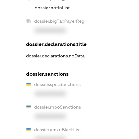
dossier.notInList
dossier.bigTaxPayerReg
XXXXXXXXXX
dossier.declarations.title
dossier.declarations.noData
dossier.sanctions
dossier.specSanctions
XXXXXXXXXX
dossier.rnboSanctions
XXXXXXXXXX
dossier.amkuBlackList