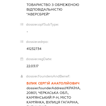
ТОВАРИСТВО З ОБМЕЖЕНОЮ
ВІДПОВІДАЛЬНІСТЮ
"АВЕРСБРЕЙ"
dossier.opfSubType:
-
dossier.edrpo:
41232734
dossier.regDate:
22.03.17
dossier.foundersAndBenef:
БІЛИК СЕРГІЙ АНАТОЛІЙОВИЧ
dossier.founderAddress
УКРАЇНА,
20801, ЧЕРКАСЬКА ОБЛ.,
КАМ'ЯНСЬКИЙ Р-Н, МІСТО
КАМ'ЯНКА, ВУЛИЦЯ ГАГАРІНА,