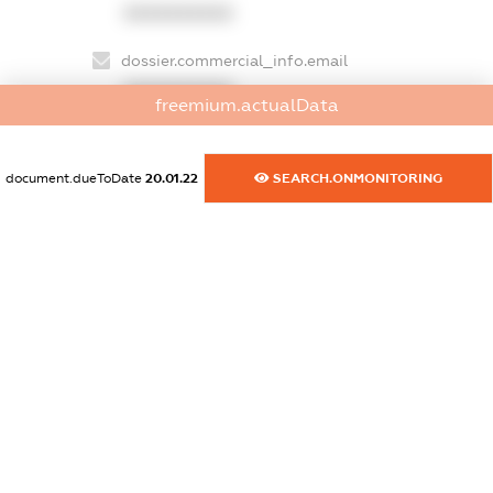
XXXXXXXXXX
dossier.commercial_info.email
XXXXXXXXXX
freemium.actualData
dossier.commercial_info.website
XXXXXXXXXX
document.dueToDate
20.01.22
SEARCH.ONMONITORING
dossier.commercial_info.activity
XXXXXXXXXX
freemium.exampleText_1
freemium.exampleText_2
freemium.anonymousPerSearch2
FREEMIUM.DETAILS
FREEMIUM.REGISTER