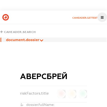
CAHEADER.GETTEST
CAHEADER.SEARCH
document.dossier
АВЕРСБРЕЙ
riskFactors.title
0
0
0
dossier.fullName: