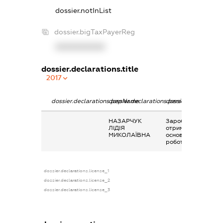
dossier.notInList
dossier.bigTaxPayerReg
XXXXXXXXXX
dossier.declarations.title
2017
dossier.declarations.pepName
dossier.declarations.personName
dossier.declaration
НАЗАРЧУК
Заробітна плата
ЛІДІЯ
отримана за
МИКОЛАЇВНА
основним місцем
роботи
dossier.declarations.license_1
dossier.declarations.license_2
dossier.declarations.license_3