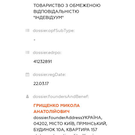
ТОВАРИСТВО З ОБМЕЖЕНОЮ
ВІДПОВІДАЛЬНІСТЮ
"ІНДЕВІДУУМ"
dossier.opfSubType:
-
dossier.edrpo:
41232891
dossier.regDate:
22.03.17
dossier.foundersAndBenef:
ГРИЩЕНКО МИКОЛА
АНАТОЛІЙОВИЧ
dossier.founderAddress
УКРАЇНА,
04202, МІСТО КИЇВ, ПР.МІНСЬКИЙ,
БУДИНОК 10А, КВАРТИРА 157