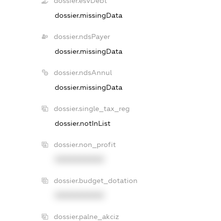
dossier.esvDebt
dossier.missingData
dossier.ndsPayer
dossier.missingData
dossier.ndsAnnul
dossier.missingData
dossier.single_tax_reg
dossier.notInList
dossier.non_profit
XXXXXXXXXX
dossier.budget_dotation
XXXXXXXXXX
dossier.palne_akciz