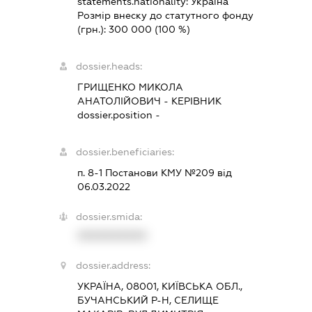
statements.nationality:
Україна
Розмір внеску до статутного фонду
(грн.):
300 000
(100 %)
dossier.heads:
ГРИЩЕНКО МИКОЛА
АНАТОЛІЙОВИЧ
-
КЕРІВНИК
dossier.position -
dossier.beneficiaries:
п. 8-1 Постанови КМУ №209 від
06.03.2022
dossier.smida:
XXXXXXXXXX
dossier.address:
УКРАЇНА, 08001, КИЇВСЬКА ОБЛ.,
БУЧАНСЬКИЙ Р-Н, СЕЛИЩЕ