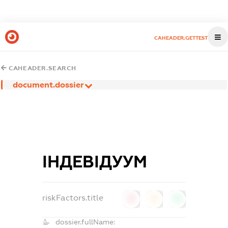
CAHEADER.GETTEST
CAHEADER.SEARCH
document.dossier
ІНДЕВІДУУМ
riskFactors.title
0
0
0
dossier.fullName: