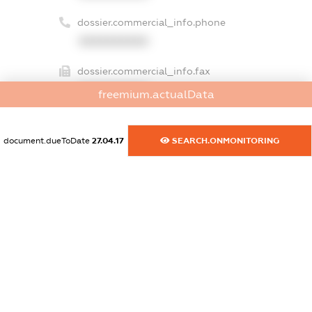
dossier.commercial_info.phone
XXXXXXXXXX
dossier.commercial_info.fax
XXXXXXXXXX
freemium.actualData
dossier.commercial_info.email
XXXXXXXXXX
document.dueToDate
27.04.17
SEARCH.ONMONITORING
dossier.commercial_info.website
XXXXXXXXXX
dossier.commercial_info.activity
XXXXXXXXXX
freemium.exampleText_1
freemium.exampleText_2