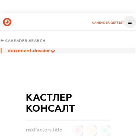
CAHEADER.GETTEST
CAHEADER.SEARCH
document.dossier
КАСТЛЕР
КОНСАЛТ
riskFactors.title
0
0
0