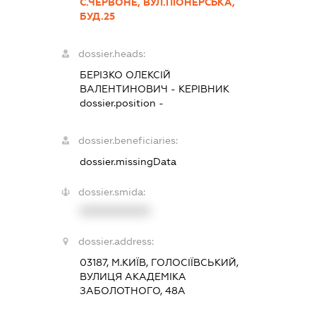
С.ЧЕРВОНЕ, ВУЛ.ПІОНЕРСЬКА,
БУД.25
dossier.heads:
БЕРІЗКО ОЛЕКСІЙ
ВАЛЕНТИНОВИЧ
-
КЕРІВНИК
dossier.position -
dossier.beneficiaries:
dossier.missingData
dossier.smida:
XXXXXXXXXX
dossier.address:
03187, М.КИЇВ, ГОЛОСІЇВСЬКИЙ,
ВУЛИЦЯ АКАДЕМІКА
ЗАБОЛОТНОГО, 48А