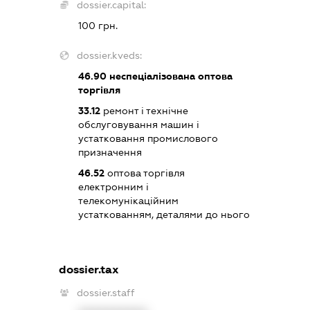
dossier.capital:
100 грн.
dossier.kveds:
46.90
неспеціалізована оптова
торгівля
33.12
ремонт і технічне
обслуговування машин і
устатковання промислового
призначення
46.52
оптова торгівля
електронним і
телекомунікаційним
устаткованням, деталями до нього
dossier.tax
dossier.staff