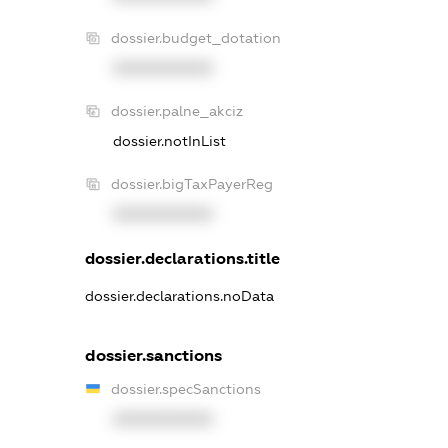
dossier.budget_dotation
XXXXXXXXXX
dossier.palne_akciz
dossier.notInList
dossier.bigTaxPayerReg
XXXXXXXXXX
dossier.declarations.title
dossier.declarations.noData
dossier.sanctions
dossier.specSanctions
XXXXXXXXXX