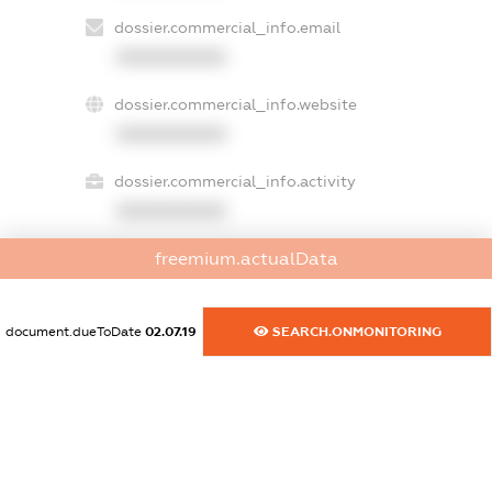
dossier.commercial_info.email
XXXXXXXXXX
dossier.commercial_info.website
XXXXXXXXXX
dossier.commercial_info.activity
XXXXXXXXXX
freemium.actualData
freemium.exampleText_1
freemium.exampleText_2
document.dueToDate
02.07.19
SEARCH.ONMONITORING
freemium.anonymousPerSearch2
FREEMIUM.DETAILS
FREEMIUM.REGISTER