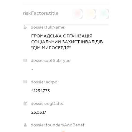
riskFactors.title
0
0
0
dossier.fullName:
ГРОМАДСЬКА ОРГАНІЗАЦІЯ
СОЦІАЛЬНИЙ ЗАХИСТ ІНВАЛІДІВ
"ДІМ МИЛОСЕРДЯ"
dossier.opfSubType:
-
dossier.edrpo:
41234773
dossier.regDate:
23.03.17
dossier.foundersAndBenef: