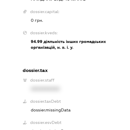
dossier.capital:
0 грн.
dossier.kveds:
94.99
діяльність інших громадських
організацій, н. в. і. у.
dossier.tax
dossier.staff
XXXXXXXXXX
dossier.taxDebt
dossier.missingData
dossier.esvDebt