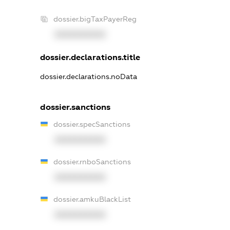
dossier.bigTaxPayerReg
XXXXXXXXXX
dossier.declarations.title
dossier.declarations.noData
dossier.sanctions
dossier.specSanctions
XXXXXXXXXX
dossier.rnboSanctions
XXXXXXXXXX
dossier.amkuBlackList
XXXXXXXXXX