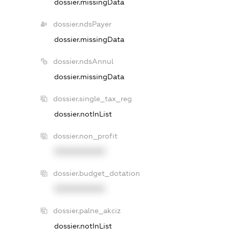
dossier.missingData
dossier.ndsPayer
dossier.missingData
dossier.ndsAnnul
dossier.missingData
dossier.single_tax_reg
dossier.notInList
dossier.non_profit
XXXXXXXXXX
dossier.budget_dotation
XXXXXXXXXX
dossier.palne_akciz
dossier.notInList