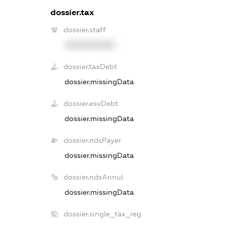
dossier.tax
dossier.staff
XXXXXXXXXX
dossier.taxDebt
dossier.missingData
dossier.esvDebt
dossier.missingData
dossier.ndsPayer
dossier.missingData
dossier.ndsAnnul
dossier.missingData
dossier.single_tax_reg