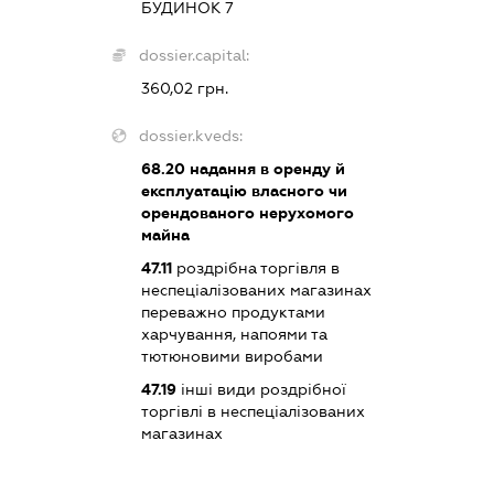
БУДИНОК 7
dossier.capital:
360,02 грн.
dossier.kveds:
68.20
надання в оренду й
експлуатацію власного чи
орендованого нерухомого
майна
47.11
роздрібна торгівля в
неспеціалізованих магазинах
переважно продуктами
харчування, напоями та
тютюновими виробами
47.19
інші види роздрібної
торгівлі в неспеціалізованих
магазинах