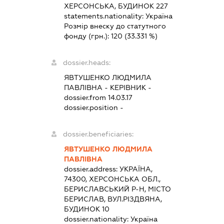
ХЕРСОНСЬКА, БУДИНОК 227
statements.nationality:
Україна
Розмір внеску до статутного
фонду (грн.):
120
(33.331 %)
dossier.heads:
ЯВТУШЕНКО ЛЮДМИЛА
ПАВЛІВНА
-
КЕРІВНИК
-
dossier.from 14.03.17
dossier.position -
dossier.beneficiaries:
ЯВТУШЕНКО ЛЮДМИЛА
ПАВЛІВНА
dossier.address:
УКРАЇНА,
74300, ХЕРСОНСЬКА ОБЛ.,
БЕРИСЛАВСЬКИЙ Р-Н, МІСТО
БЕРИСЛАВ, ВУЛ.РІЗДВЯНА,
БУДИНОК 10
dossier.nationality:
Україна