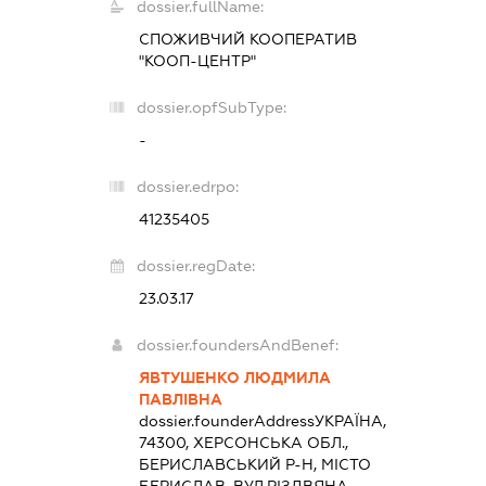
dossier.fullName:
СПОЖИВЧИЙ КООПЕРАТИВ
"КООП-ЦЕНТР"
dossier.opfSubType:
-
dossier.edrpo:
41235405
dossier.regDate:
23.03.17
dossier.foundersAndBenef:
ЯВТУШЕНКО ЛЮДМИЛА
ПАВЛІВНА
dossier.founderAddress
УКРАЇНА,
74300, ХЕРСОНСЬКА ОБЛ.,
БЕРИСЛАВСЬКИЙ Р-Н, МІСТО