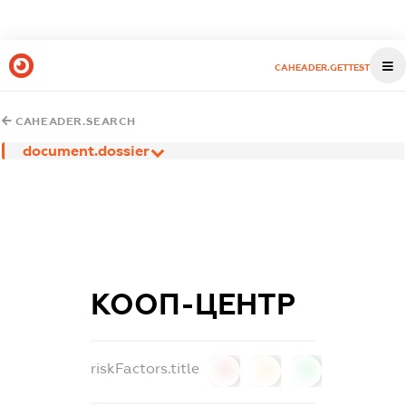
CAHEADER.GETTEST
CAHEADER.SEARCH
document.dossier
КООП-ЦЕНТР
riskFactors.title
0
0
0