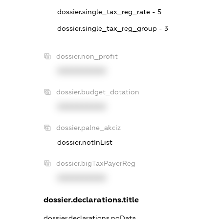
dossier.single_tax_reg_rate - 5
dossier.single_tax_reg_group - 3
dossier.non_profit
XXXXXXXXXX
dossier.budget_dotation
XXXXXXXXXX
dossier.palne_akciz
dossier.notInList
dossier.bigTaxPayerReg
XXXXXXXXXX
dossier.declarations.title
dossier.declarations.noData