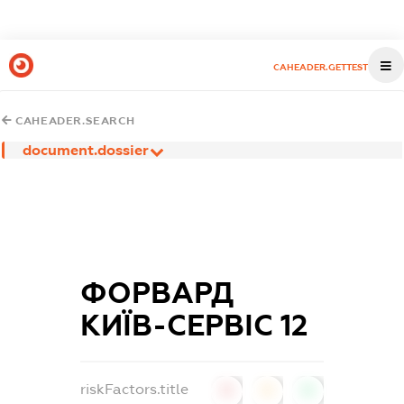
CAHEADER.GETTEST
CAHEADER.SEARCH
document.dossier
ФОРВАРД
КИЇВ-СЕРВІС 12
riskFactors.title
0
0
0