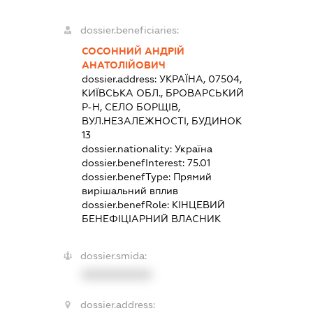
dossier.beneficiaries:
СОСОННИЙ АНДРІЙ
АНАТОЛІЙОВИЧ
dossier.address:
УКРАЇНА, 07504,
КИЇВСЬКА ОБЛ., БРОВАРСЬКИЙ
Р-Н, СЕЛО БОРЩІВ,
ВУЛ.НЕЗАЛЕЖНОСТІ, БУДИНОК
13
dossier.nationality:
Україна
dossier.benefInterest:
75.01
dossier.benefType:
Прямий
вирішальний вплив
dossier.benefRole:
КІНЦЕВИЙ
БЕНЕФІЦІАРНИЙ ВЛАСНИК
dossier.smida:
XXXXXXXXXX
dossier.address: