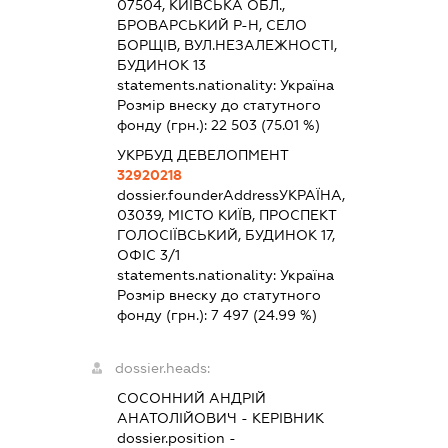
07504, КИЇВСЬКА ОБЛ.,
БРОВАРСЬКИЙ Р-Н, СЕЛО
БОРЩІВ, ВУЛ.НЕЗАЛЕЖНОСТІ,
БУДИНОК 13
statements.nationality:
Україна
Розмір внеску до статутного
фонду (грн.):
22 503
(75.01 %)
УКРБУД ДЕВЕЛОПМЕНТ
32920218
dossier.founderAddress
УКРАЇНА,
03039, МІСТО КИЇВ, ПРОСПЕКТ
ГОЛОСІЇВСЬКИЙ, БУДИНОК 17,
ОФІС 3/1
statements.nationality:
Україна
Розмір внеску до статутного
фонду (грн.):
7 497
(24.99 %)
dossier.heads:
СОСОННИЙ АНДРІЙ
АНАТОЛІЙОВИЧ
-
КЕРІВНИК
dossier.position -