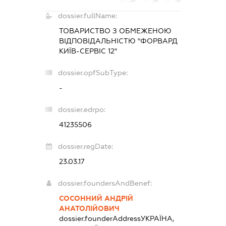
dossier.fullName:
ТОВАРИСТВО З ОБМЕЖЕНОЮ
ВІДПОВІДАЛЬНІСТЮ "ФОРВАРД
КИЇВ-СЕРВІС 12"
dossier.opfSubType:
-
dossier.edrpo:
41235506
dossier.regDate:
23.03.17
dossier.foundersAndBenef:
СОСОННИЙ АНДРІЙ
АНАТОЛІЙОВИЧ
dossier.founderAddress
УКРАЇНА,