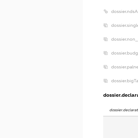
dossier.nds
dossier.sing
dossier.non_
dossier.bud
dossier.paln
dossier.big
dossier.declara
dossier.declar