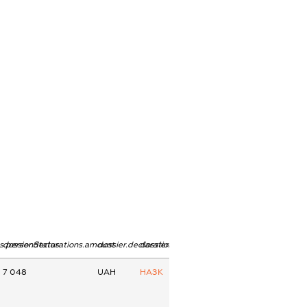
ns.personStatus
dossier.declarations.amount
dossier.declarations.currency
dossier.declarations.source
7 048
UAH
НАЗК