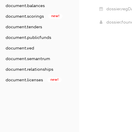
document.balances
dossier.regD
document.scorings
new!
dossier.fou
document.tenders
document.publicfunds
document.ved
document.semantrum
document.relationships
document.licenses
new!