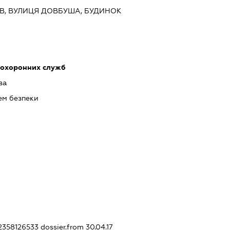
ИЇВ, ВУЛИЦЯ ДОВБУША, БУДИНОК
 охоронних служб
ва
ем безпеки
12358126533
dossier.from 30.04.17