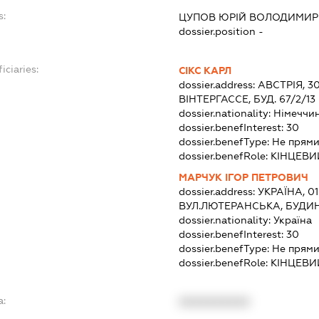
s:
ЦУПОВ ЮРІЙ ВОЛОДИМИ
dossier.position -
iciaries:
СІКС КАРЛ
dossier.address:
АВСТРІЯ, 3
ВІНТЕРГАССЕ, БУД. 67/2/13
dossier.nationality:
Німеччи
dossier.benefInterest:
30
dossier.benefType:
Не прями
dossier.benefRole:
КІНЦЕВИ
МАРЧУК ІГОР ПЕТРОВИЧ
dossier.address:
УКРАЇНА, 01
ВУЛ.ЛЮТЕРАНСЬКА, БУДИН
dossier.nationality:
Україна
dossier.benefInterest:
30
dossier.benefType:
Не прями
dossier.benefRole:
КІНЦЕВИ
a:
XXXXXXXXXX