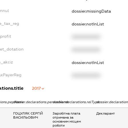
Annul
dossier.missingData
le_tax_reg
dossier.notInList
profit
XXXXXXXXXX
get_dotation
XXXXXXXXXX
e_akciz
dossier.notInList
TaxPayerReg
XXXXXXXXXX
tions.title
2017
ations.pepName
dossier.declarations.personName
dossier.declarations.relType
dossier.declaratio
ГОЦУЛЯК СЕРГІЙ
Заробітна плата
Декларант
ВАСИЛЬОВИЧ
отримана за
основним місцем
роботи