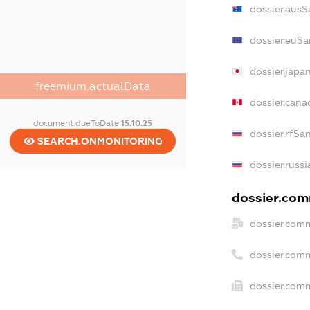
dossier.ausS
dossier.euSa
dossier.japa
freemium.actualData
dossier.can
document.dueToDate
15.10.25
dossier.rfSa
SEARCH.ONMONITORING
dossier.russ
dossier.comm
dossier.comm
dossier.com
dossier.comm