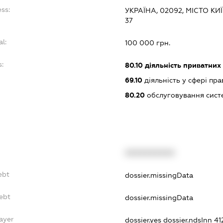
ess:
УКРАЇНА, 02092, МІСТО К
37
al:
100 000 грн.
s:
80.10
діяльність приватних
69.10
діяльність у сфері пра
80.20
обслуговування сист
XXXXXXXXXX
ebt
dossier.missingData
ebt
dossier.missingData
ayer
dossier.yes
dossier.ndsInn 4