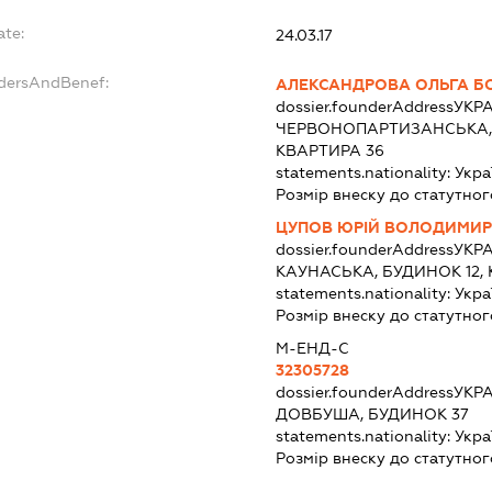
ate:
24.03.17
ndersAndBenef:
АЛЕКСАНДРОВА ОЛЬГА Б
dossier.founderAddress
УКРА
ЧЕРВОНОПАРТИЗАНСЬКА, Б
КВАРТИРА 36
statements.nationality:
Укра
Розмір внеску до статутног
ЦУПОВ ЮРІЙ ВОЛОДИМИ
dossier.founderAddress
УКРА
КАУНАСЬКА, БУДИНОК 12, 
statements.nationality:
Укра
Розмір внеску до статутног
М-ЕНД-С
32305728
dossier.founderAddress
УКРА
ДОВБУША, БУДИНОК 37
statements.nationality:
Укра
Розмір внеску до статутног