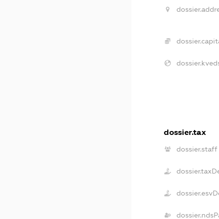
dossier.addr
dossier.capit
dossier.kved
dossier.tax
dossier.staff
dossier.taxD
dossier.esvD
dossier.ndsP