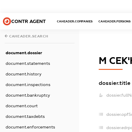
CONTR AGENT
CAHEADER.COMPANIES
CAHEADER.PERSONS
CAHEADER.SEARCH
document.dossier
М СЕК'
document.statements
document.history
dossier.title
document.inspections
document.bankruptcy
dossier.full
document.court
dossier.opf
document.taxdebts
document.enforcements
dossier.edrp