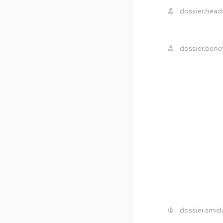
dossier.head
dossier.benef
dossier.smid