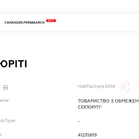
BETA
CAHEADER.PERSSEARCH
ЮРІТІ
riskFactors.title
0
Name:
ТОВАРИСТВО З ОБМЕЖЕН
СЕК'ЮРІТІ"
SubType:
-
o:
41235819