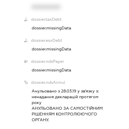
XXXXXXXXXX
dossier.taxDebt
dossier.missingData
dossier.esvDebt
dossier.missingData
dossier.ndsPayer
dossier.missingData
dossier.ndsAnnul
Анульовано з 28.03.19 у зв'язку з:
ненадання декларацiй протягом
року
АНУЛЬОВАНО ЗА САМОСТIЙНИМ
РIШЕННЯМ КОНТРОЛЮЮЧОГО
ОРГАНУ.