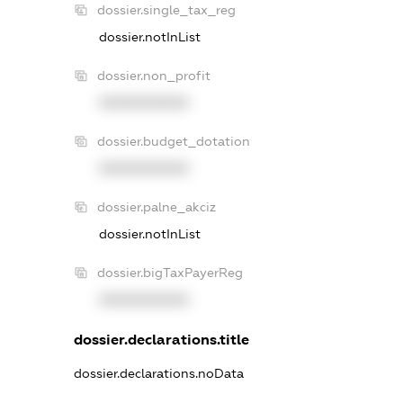
dossier.single_tax_reg
dossier.notInList
dossier.non_profit
XXXXXXXXXX
dossier.budget_dotation
XXXXXXXXXX
dossier.palne_akciz
dossier.notInList
dossier.bigTaxPayerReg
XXXXXXXXXX
dossier.declarations.title
dossier.declarations.noData