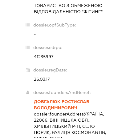
ТОВАРИСТВО З ОБМЕЖЕНОЮ
ВІДПОВІДАЛЬНІСТЮ "ФІТИНГ"
dossier.opfSubType:
-
dossier.edrpo:
41235997
dossier.regDate:
26.03.17
dossier.foundersAndBenef:
ДОВГАЛЮК РОСТИСЛАВ
ВОЛОДИМИРОВИЧ
dossier.founderAddress
УКРАЇНА,
22066, ВІННИЦЬКА ОБЛ.,
ХМІЛЬНИЦЬКИЙ Р-Н, СЕЛО
ПОРИК, ВУЛИЦЯ КОСМОНАВТІВ,