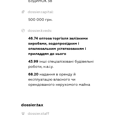
БУДИНОК 38
dossier.capital:
500 000 грн.
dossier.kveds:
46.74
оптова торгівля залізними
виробами, водопровідним і
опалювальним устаткованням і
приладдям до нього
43.99
інші спеціалізовані будівельні
роботи, н.в.і.у.
68.20
надання в оренду й
експлуатацію власного чи
орендованого нерухомого майна
dossier.tax
dossier.staff