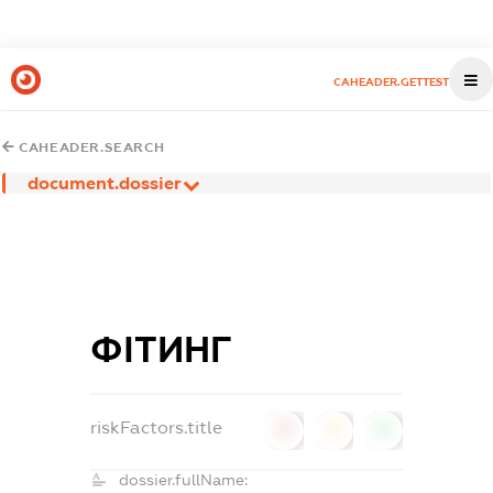
CAHEADER.GETTEST
CAHEADER.SEARCH
document.dossier
ФІТИНГ
riskFactors.title
0
0
0
dossier.fullName: