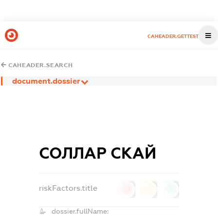
CAHEADER.GETTEST
CAHEADER.SEARCH
document.dossier
СОЛЛАР СКАЙ
riskFactors.title
0
0
0
dossier.fullName: