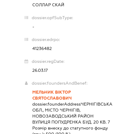
СОЛЛАР СКАЙ
dossier.opfSubType:
-
dossier.edrpo:
41236482
dossier.regDate:
26.03.17
dossier.foundersAndBenef:
МЕЛЬНИК ВІКТОР
СВЯТОСЛАВОВИЧ
dossier.founderAddress
ЧЕРНІГІВСЬКА
ОБЛ., МІСТО ЧЕРНІГІВ,
НОВОЗАВОДСЬКИЙ РАЙОН
ВУЛИЦЯ ПОПУДРЕНКА БУД. 20 КВ. 7
Розмір внеску до статутного фонду
(грн.):
500
(100 %)