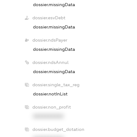
dossier.missingData
dossier.esvDebt
dossier.missingData
dossier.ndsPayer
dossier.missingData
dossier.ndsAnnul
dossier.missingData
dossier.single_tax_reg
dossier.notInList
dossier.non_profit
XXXXXXXXXX
dossier.budget_dotation