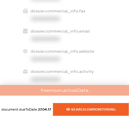
dossier.commercial_info.fax
XXXXXXXXXX
dossier.commercial_info.email
XXXXXXXXXX
dossier.commercial_info.website
XXXXXXXXXX
dossier.commercial_info.activity
XXXXXXXXXX
freemium.actualData
freemium.exampleText_1
freemium.exampleText_2
document.dueToDate
27.04.17
SEARCH.ONMONITORING
freemium.anonymousPerSearch2
FREEMIUM.DETAILS