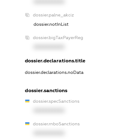
XXXXXXXXXX
dossier.palne_akciz
dossier.notInList
dossier.bigTaxPayerReg
XXXXXXXXXX
dossier.declarations.title
dossier.declarations.noData
dossier.sanctions
dossier.specSanctions
XXXXXXXXXX
dossier.rnboSanctions
XXXXXXXXXX