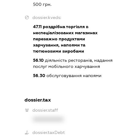
500 грн.
dossier.kveds:
47.11
роздрібна торгівля в
неспеціалізованих магазинах
переважно продуктами
харчування, напоями та
тютюновими виробами
56.10
діяльність ресторанів, надання
послуг мобільного харчування
56.30
обслуговування напоями
dossier.tax
dossier.staff
XXXXXXXXXX
dossier.taxDebt