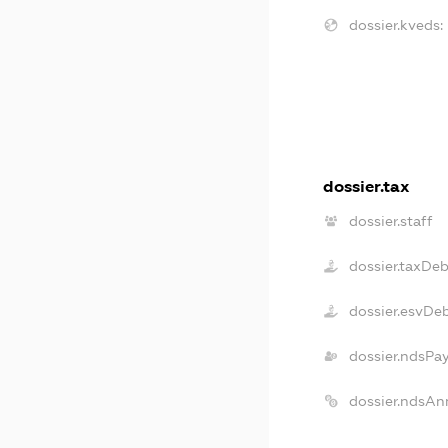
dossier.kveds:
dossier.tax
dossier.staff
dossier.taxDe
dossier.esvDe
dossier.ndsPa
dossier.ndsAn