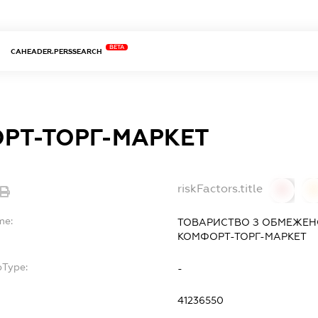
BETA
CAHEADER.PERSSEARCH
РТ-ТОРГ-МАРКЕТ
riskFactors.title
0
0
me:
ТОВАРИСТВО З ОБМЕЖЕН
КОМФОРТ-ТОРГ-МАРКЕТ
bType:
-
41236550