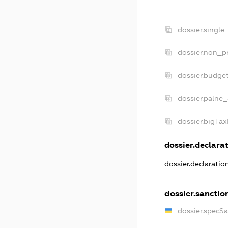
dossier.single
dossier.non_pr
dossier.budge
dossier.palne_
dossier.bigTa
dossier.declarat
dossier.declarati
dossier.sanctio
dossier.specS