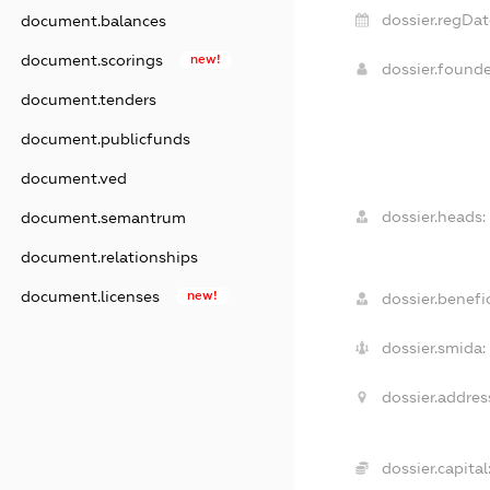
dossier.regDat
document.balances
document.scorings
new!
dossier.found
document.tenders
document.publicfunds
document.ved
dossier.heads:
document.semantrum
document.relationships
document.licenses
new!
dossier.benefic
dossier.smida:
dossier.addres
dossier.capital