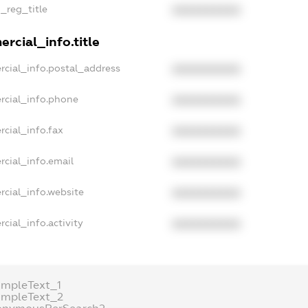
n_reg_title
XXXXXXXXXX
rcial_info.title
rcial_info.postal_address
XXXXXXXXXX
rcial_info.phone
XXXXXXXXXX
rcial_info.fax
XXXXXXXXXX
rcial_info.email
XXXXXXXXXX
rcial_info.website
XXXXXXXXXX
cial_info.activity
XXXXXXXXXX
ampleText_1
ampleText_2