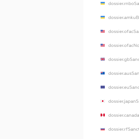
dossier.rnboS
dossier.amkuB
dossier.ofacS
dossier.ofacN
dossier.gbSan
dossier.ausSa
dossier.euSan
dossier.japan
dossier.canad
dossier.rfSanc