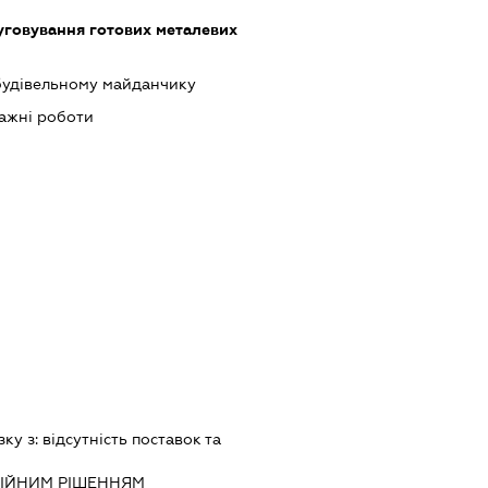
луговування готових металевих
будівельному майданчику
ажні роботи
зку з:
вiдсутнiсть поставок та
IЙНИМ РIШЕННЯМ