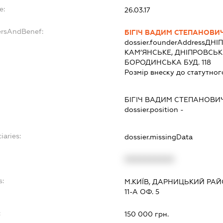
e:
26.03.17
ersAndBenef:
БІГІЧ ВАДИМ СТЕПАНОВИ
dossier.founderAddress
ДНІП
КАМ’ЯНСЬКЕ, ДНІПРОВСЬ
БОРОДИНСЬКА БУД. 118
Розмір внеску до статутног
БІГІЧ ВАДИМ СТЕПАНОВИ
dossier.position -
iaries:
dossier.missingData
XXXXXXXXXX
s:
М.КИЇВ, ДАРНИЦЬКИЙ РАЙ
11-А ОФ. 5
:
150 000 грн.