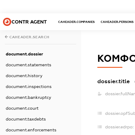
CONTR AGENT
CAHEADER.COMPANIES
CAHEADER.PERSONS
CAHEADER.SEARCH
document.dossier
КОМФО
document.statements
document.history
dossier.title
document.inspections
dossier.fullNa
document.bankruptcy
document.court
dossier.opfSu
document.taxdebts
dossier.edrpo:
document.enforcements