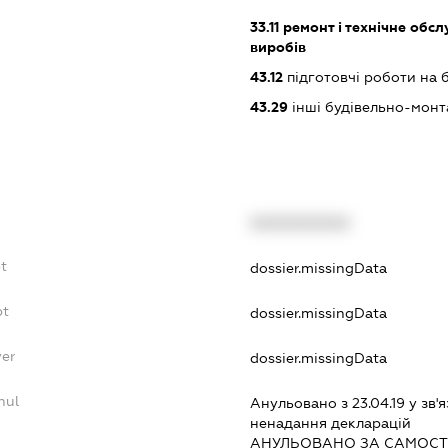
33.11
ремонт і технічне обс
виробів
43.12
підготовчі роботи на 
43.29
інші будівельно-монт
XXXXXXXXXX
bt
dossier.missingData
bt
dossier.missingData
yer
dossier.missingData
nul
Анульовано з 23.04.19 у зв'я
ненадання декларацiй
АНУЛЬОВАНО ЗА САМОСТ