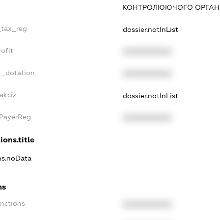
КОНТРОЛЮЮЧОГО ОРГАНУ
_tax_reg
dossier.notInList
ofit
XXXXXXXXXX
t_dotation
XXXXXXXXXX
akciz
dossier.notInList
xPayerReg
XXXXXXXXXX
ions.title
ons.noData
ns
anctions
XXXXXXXXXX