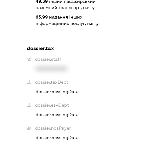
49.39
інший пасажирський
наземний транспорт, н.в.і.у.
63.99
надання інших
інформаційних послуг, н.в.і.у.
dossier.tax
dossier.staff
XXXXXXXXXX
dossier.taxDebt
dossier.missingData
dossier.esvDebt
dossier.missingData
dossier.ndsPayer
dossier.missingData