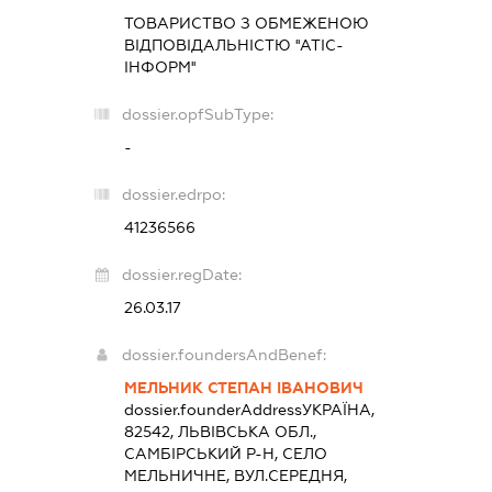
ТОВАРИСТВО З ОБМЕЖЕНОЮ
ВІДПОВІДАЛЬНІСТЮ ''АТІС-
ІНФОРМ''
dossier.opfSubType:
-
dossier.edrpo:
41236566
dossier.regDate:
26.03.17
dossier.foundersAndBenef:
МЕЛЬНИК СТЕПАН ІВАНОВИЧ
dossier.founderAddress
УКРАЇНА,
82542, ЛЬВІВСЬКА ОБЛ.,
САМБІРСЬКИЙ Р-Н, СЕЛО
МЕЛЬНИЧНЕ, ВУЛ.СЕРЕДНЯ,