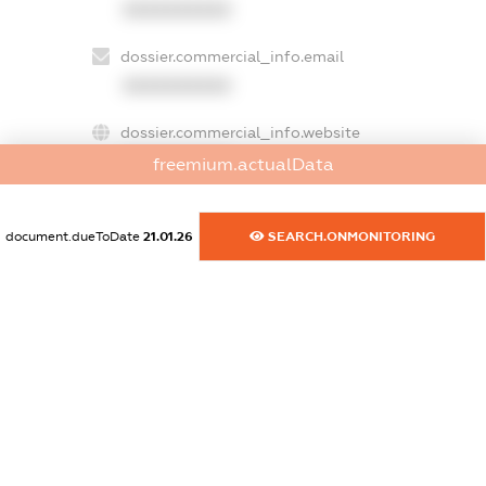
XXXXXXXXXX
dossier.commercial_info.email
XXXXXXXXXX
dossier.commercial_info.website
XXXXXXXXXX
freemium.actualData
dossier.commercial_info.activity
document.dueToDate
21.01.26
SEARCH.ONMONITORING
XXXXXXXXXX
freemium.exampleText_1
freemium.exampleText_2
freemium.anonymousPerSearch2
FREEMIUM.DETAILS
FREEMIUM.REGISTER