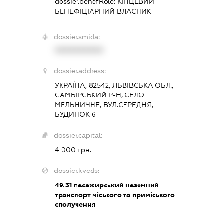
dossier.benefRole:
КІНЦЕВИЙ
БЕНЕФІЦІАРНИЙ ВЛАСНИК
dossier.smida:
XXXXXXXXXX
dossier.address:
УКРАЇНА, 82542, ЛЬВІВСЬКА ОБЛ.,
САМБІРСЬКИЙ Р-Н, СЕЛО
МЕЛЬНИЧНЕ, ВУЛ.СЕРЕДНЯ,
БУДИНОК 6
dossier.capital:
4 000 грн.
dossier.kveds:
49.31
пасажирський наземний
транспорт міського та приміського
сполучення