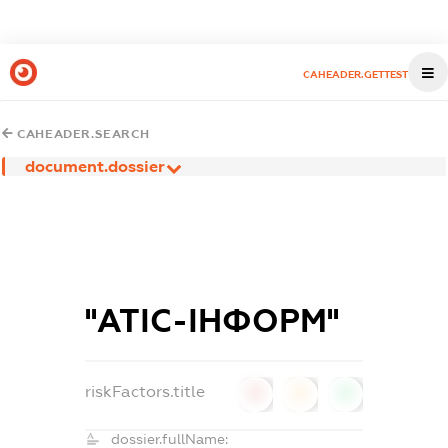
CAHEADER.GETTEST
CAHEADER.SEARCH
document.dossier
''АТІС-ІНФОРМ''
riskFactors.title
0
0
0
dossier.fullName: