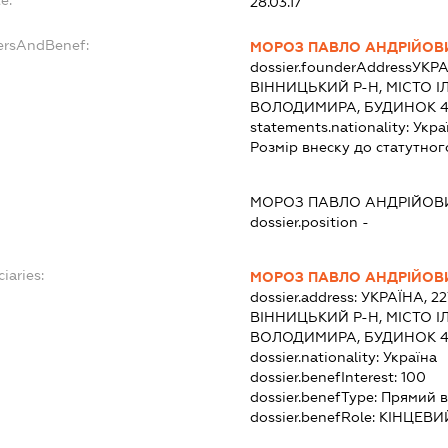
e:
28.03.17
ersAndBenef:
МОРОЗ ПАВЛО АНДРІЙОВ
dossier.founderAddress
УКРА
ВІННИЦЬКИЙ Р-Н, МІСТО І
ВОЛОДИМИРА, БУДИНОК 
statements.nationality:
Укра
Розмір внеску до статутног
МОРОЗ ПАВЛО АНДРІЙОВ
dossier.position -
iaries:
МОРОЗ ПАВЛО АНДРІЙОВ
dossier.address:
УКРАЇНА, 2
ВІННИЦЬКИЙ Р-Н, МІСТО І
ВОЛОДИМИРА, БУДИНОК 
dossier.nationality:
Україна
dossier.benefInterest:
100
dossier.benefType:
Прямий в
dossier.benefRole:
КІНЦЕВИ