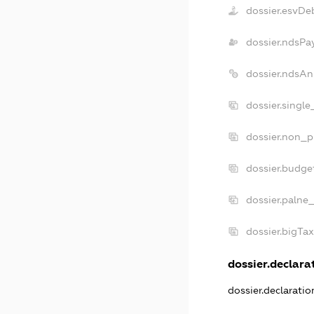
dossier.esvDe
dossier.ndsPa
dossier.ndsAn
dossier.singl
dossier.non_p
dossier.budge
dossier.palne
dossier.bigTa
dossier.declarat
dossier.declarati