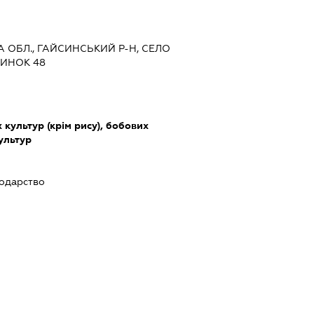
КА ОБЛ., ГАЙСИНСЬКИЙ Р-Н, СЕЛО
ДИНОК 48
культур (крім рису), бобових
культур
подарство