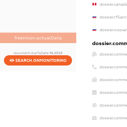
dossier.canad
dossier.rfSanc
dossier.russia
freemium.actualData
dossier.comme
document.dueToDate
16.07.25
dossier.comme
SEARCH.ONMONITORING
dossier.comme
dossier.comme
dossier.comme
dossier.comme
dossier.commer