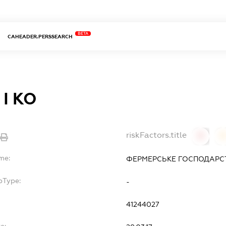
BETA
CAHEADER.PERSSEARCH
І КО
riskFactors.title
0
me:
ФЕРМЕРСЬКЕ ГОСПОДАРСТ
bType:
-
41244027