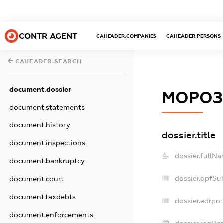
CONTR AGENT
CAHEADER.COMPANIES
CAHEADER.PERSONS
CAHEADER.SEARCH
document.dossier
МОРОЗ 
document.statements
document.history
dossier.title
document.inspections
dossier.fullNa
document.bankruptcy
dossier.opfSu
document.court
document.taxdebts
dossier.edrpo:
document.enforcements