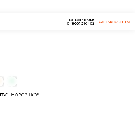
caHeader.contact
CAHEADER.GETTEST
0 (800) 210 102
0
0
ВО "МОРОЗ І КО"