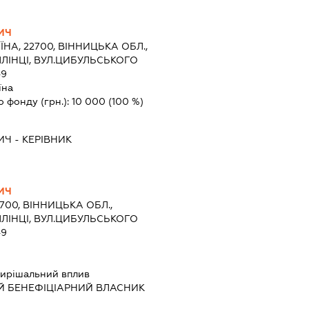
ИЧ
ЇНА, 22700, ВІННИЦЬКА ОБЛ.,
ЛЛІНЦІ, ВУЛ.ЦИБУЛЬСЬКОГО
49
їна
о фонду (грн.):
10 000
(100 %)
ИЧ
-
КЕРІВНИК
ИЧ
2700, ВІННИЦЬКА ОБЛ.,
ЛЛІНЦІ, ВУЛ.ЦИБУЛЬСЬКОГО
49
ирішальний вплив
Й БЕНЕФІЦІАРНИЙ ВЛАСНИК