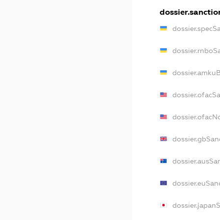
dossier.sanctio
dossier.specS
dossier.rnboS
dossier.amkuB
dossier.ofacS
dossier.ofac
dossier.gbSan
dossier.ausSa
dossier.euSan
dossier.japan