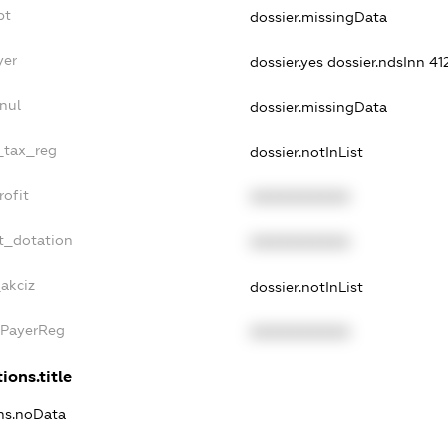
bt
dossier.missingData
yer
dossier.yes
dossier.ndsInn 
nul
dossier.missingData
e_tax_reg
dossier.notInList
rofit
XXXXXXXXXX
t_dotation
XXXXXXXXXX
_akciz
dossier.notInList
xPayerReg
XXXXXXXXXX
ions.title
ons.noData