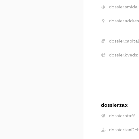
dossier.smida:
dossier.addres
dossier.capital
dossier.kveds:
dossier.tax
dossier.staff
dossier.taxDe