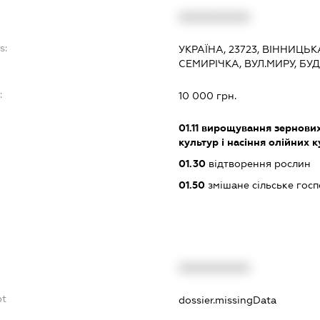
XXXXXXXXXX
s:
УКРАЇНА, 23723, ВІННИЦЬ
СЕМИРІЧКА, ВУЛ.МИРУ, БУ
:
10 000 грн.
01.11
вирощування зернових 
культур і насіння олійних 
01.30
відтворення рослин
01.50
змішане сільське гос
XXXXXXXXXX
bt
dossier.missingData