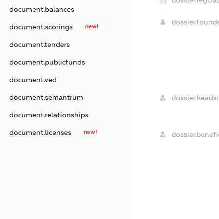
dossier.regDat
document.balances
dossier.found
document.scorings
new!
document.tenders
document.publicfunds
document.ved
document.semantrum
dossier.heads:
document.relationships
document.licenses
new!
dossier.benefic