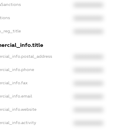
aSanctions
XXXXXXXXXX
tions
XXXXXXXXXX
n_reg_title
XXXXXXXXXX
rcial_info.title
rcial_info.postal_address
XXXXXXXXXX
rcial_info.phone
XXXXXXXXXX
rcial_info.fax
XXXXXXXXXX
rcial_info.email
XXXXXXXXXX
rcial_info.website
XXXXXXXXXX
cial_info.activity
XXXXXXXXXX