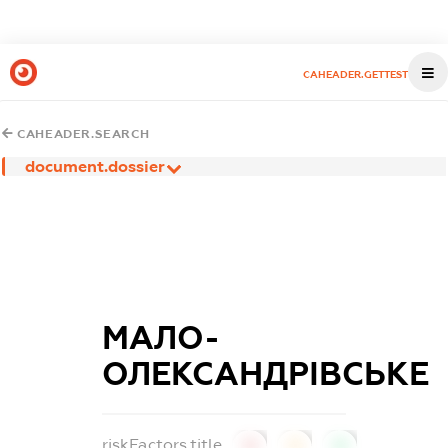
CAHEADER.GETTEST
CAHEADER.SEARCH
document.dossier
МАЛО-
ОЛЕКСАНДРІВСЬКЕ
riskFactors.title
0
0
0