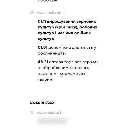
1 000 грн.
dossier.kveds:
01.11
вирощування зернових
культур (крім рису), бобових
культур і насіння олійних
культур
01.61
допоміжна діяльність у
рослинництві
46.21
оптова торгівля зерном,
необробленим тютюном,
насінням і кормами для
тварин
dossier.tax
dossier.staff
XXXXXXXXXX