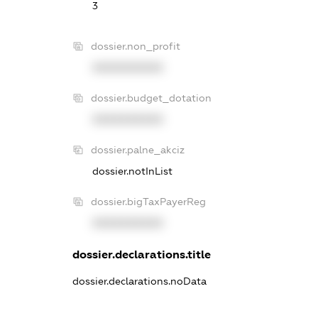
3
dossier.non_profit
XXXXXXXXXX
dossier.budget_dotation
XXXXXXXXXX
dossier.palne_akciz
dossier.notInList
dossier.bigTaxPayerReg
XXXXXXXXXX
dossier.declarations.title
dossier.declarations.noData