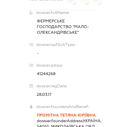
dossier.fullName:
ФЕРМЕРСЬКЕ
ГОСПОДАРСТВО "МАЛО-
ОЛЕКСАНДРІВСЬКЕ"
dossier.opfSubType:
-
dossier.edrpo:
41244268
dossier.regDate:
28.03.17
dossier.foundersAndBenef:
ПРОМІТНА ТЕТЯНА ЮРІЇВНА
dossier.founderAddress
УКРАЇНА,
54055, МИКОЛАЇВСЬКА ОБЛ.,