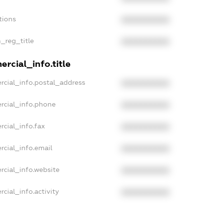
tions
XXXXXXXXXX
n_reg_title
XXXXXXXXXX
rcial_info.title
rcial_info.postal_address
XXXXXXXXXX
rcial_info.phone
XXXXXXXXXX
rcial_info.fax
XXXXXXXXXX
rcial_info.email
XXXXXXXXXX
rcial_info.website
XXXXXXXXXX
cial_info.activity
XXXXXXXXXX