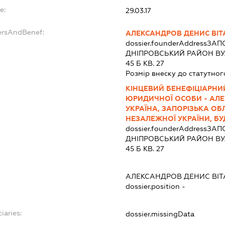
e:
29.03.17
ersAndBenef:
АЛЕКСАНДРОВ ДЕНИС ВІТ
dossier.founderAddress
ЗАПО
ДНІПРОВСЬКИЙ РАЙОН ВУ
45 Б КВ. 27
Розмір внеску до статутног
КІНЦЕВИЙ БЕНЕФІЦІАРНИ
ЮРИДИЧНОЇ ОСОБИ - АЛЕ
УКРАЇНА, ЗАПОРІЗЬКА ОБ
НЕЗАЛЕЖНОЇ УКРАЇНИ, БУ
dossier.founderAddress
ЗАПО
ДНІПРОВСЬКИЙ РАЙОН ВУ
45 Б КВ. 27
АЛЕКСАНДРОВ ДЕНИС ВІТ
dossier.position -
iaries:
dossier.missingData