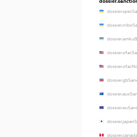
dossier.sanctio
dossier.specS
dossier.rnboS
dossier.amkuB
dossier.ofacS
dossier.ofac
dossier.gbSan
dossier.ausSa
dossier.euSan
dossier.japan
dossier.canad