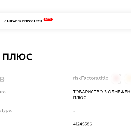
BETA
CAHEADER.PERSSEARCH
Т ПЛЮС
riskFactors.title
0
0
me:
ТОВАРИСТВО З ОБМЕЖЕН
ПЛЮС
bType:
-
41245586