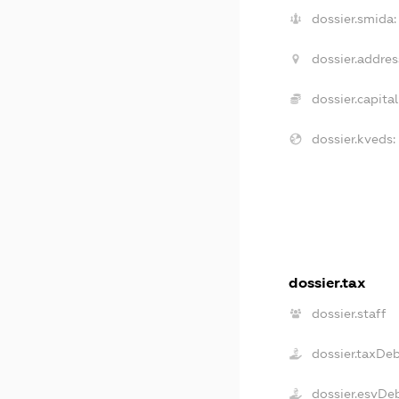
dossier.smida:
dossier.addres
dossier.capital
dossier.kveds:
dossier.tax
dossier.staff
dossier.taxDe
dossier.esvDe