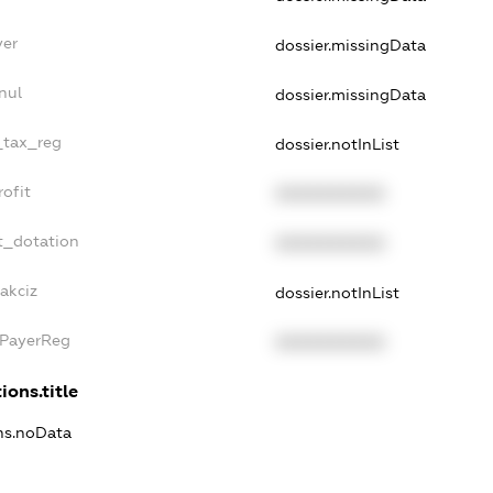
yer
dossier.missingData
nul
dossier.missingData
e_tax_reg
dossier.notInList
rofit
XXXXXXXXXX
t_dotation
XXXXXXXXXX
akciz
dossier.notInList
xPayerReg
XXXXXXXXXX
ions.title
ons.noData