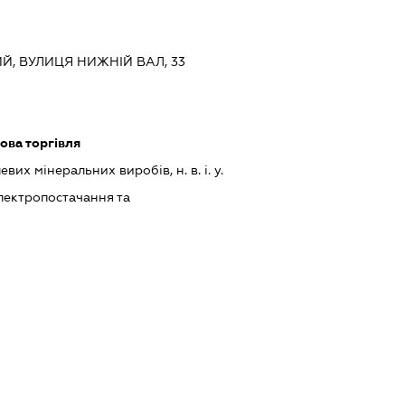
ИЙ, ВУЛИЦЯ НИЖНІЙ ВАЛ, 33
ова торгівля
х мінеральних виробів, н. в. і. у.
лектропостачання та