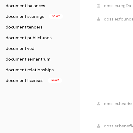
document.balances
dossier.regDat
document.scorings
new!
dossier.found
document.tenders
document.publicfunds
document.ved
document.semantrum
document.relationships
document.licenses
new!
dossier.heads:
dossier.benefic