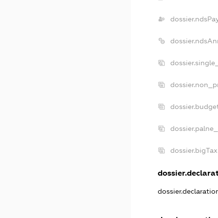
dossier.ndsPa
dossier.ndsAn
dossier.singl
dossier.non_p
dossier.budge
dossier.palne_
dossier.bigTa
dossier.declarat
dossier.declarati