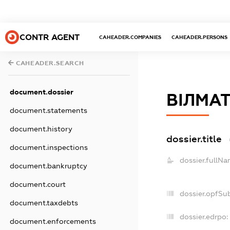
CONTR AGENT
CAHEADER.COMPANIES
CAHEADER.PERSONS
CAHEADER.SEARCH
document.dossier
ВІЛМА
document.statements
document.history
dossier.title
document.inspections
dossier.fullNa
document.bankruptcy
document.court
dossier.opfSu
document.taxdebts
dossier.edrpo:
document.enforcements