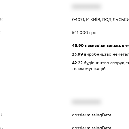
XXXXXXXXXX
s:
04071, М.КИЇВ, ПОДІЛЬСЬК
:
541 000 грн.
46.90
неспеціалізована опт
23.99
виробництво неметалеви
42.22
будівництво споруд е
телекомунікацій
XXXXXXXXXX
bt
dossier.missingData
bt
dossier.missingData