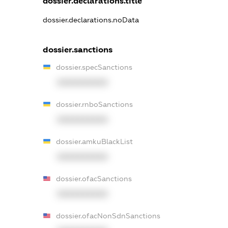
dossier.declarations.title
dossier.declarations.noData
dossier.sanctions
dossier.specSanctions
XXXXXXXXXX
dossier.rnboSanctions
XXXXXXXXXX
dossier.amkuBlackList
XXXXXXXXXX
dossier.ofacSanctions
XXXXXXXXXX
dossier.ofacNonSdnSanctions