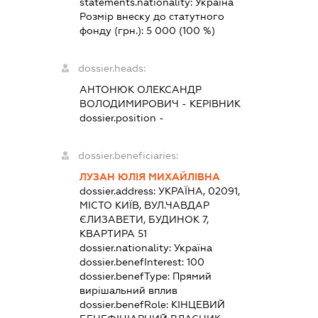
statements.nationality:
Україна
Розмір внеску до статутного
фонду (грн.):
5 000
(100 %)
dossier.heads:
АНТОНЮК ОЛЕКСАНДР
ВОЛОДИМИРОВИЧ
-
КЕРІВНИК
dossier.position -
dossier.beneficiaries:
ЛУЗАН ЮЛІЯ МИХАЙЛІВНА
dossier.address:
УКРАЇНА, 02091,
МІСТО КИЇВ, ВУЛ.ЧАВДАР
ЄЛИЗАВЕТИ, БУДИНОК 7,
КВАРТИРА 51
dossier.nationality:
Україна
dossier.benefInterest:
100
dossier.benefType:
Прямий
вирішальний вплив
dossier.benefRole:
КІНЦЕВИЙ