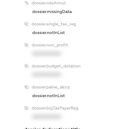
dossier.ndsAnnul
dossier.missingData
dossier.single_tax_reg
dossier.notInList
dossier.non_profit
XXXXXXXXXX
dossier.budget_dotation
XXXXXXXXXX
dossier.palne_akciz
dossier.notInList
dossier.bigTaxPayerReg
XXXXXXXXXX