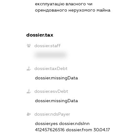
експлуатацію власного чи
орендованого нерухомого майна
dossier.tax
dossier.staff
XXXXXXXXXX
dossier.taxDebt
dossier.missingData
dossier.esvDebt
dossier.missingData
dossier.ndsPayer
dossier.yes
dossier.ndsInn
412457626516
dossier.from 30.04.17