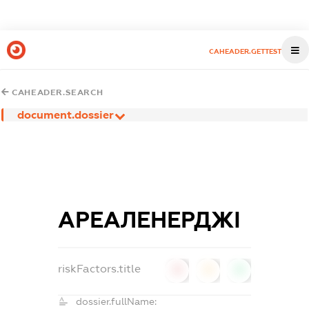
CAHEADER.GETTEST
CAHEADER.SEARCH
document.dossier
АРЕАЛЕНЕРДЖІ
riskFactors.title
0
0
0
dossier.fullName: