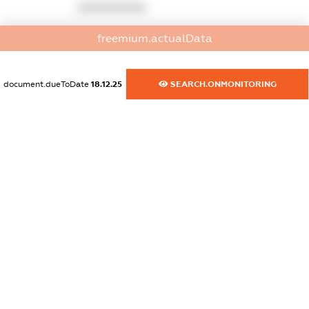
XXXXXXXXXX
dossier.commercial_info.activity
freemium.actualData
XXXXXXXXXX
document.dueToDate
18.12.25
SEARCH.ONMONITORING
freemium.exampleText_1
freemium.exampleText_2
freemium.anonymousPerSearch2
FREEMIUM.DETAILS
FREEMIUM.REGISTER