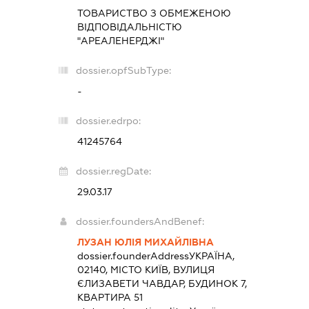
ТОВАРИСТВО З ОБМЕЖЕНОЮ
ВІДПОВІДАЛЬНІСТЮ
"АРЕАЛЕНЕРДЖІ"
dossier.opfSubType:
-
dossier.edrpo:
41245764
dossier.regDate:
29.03.17
dossier.foundersAndBenef:
ЛУЗАН ЮЛІЯ МИХАЙЛІВНА
dossier.founderAddress
УКРАЇНА,
02140, МІСТО КИЇВ, ВУЛИЦЯ
ЄЛИЗАВЕТИ ЧАВДАР, БУДИНОК 7,
КВАРТИРА 51