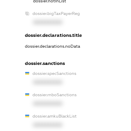
dossier.notInList
dossier.bigTaxPayerReg
XXXXXXXXXX
dossier.declarations.title
dossier.declarations.noData
dossier.sanctions
dossier.specSanctions
XXXXXXXXXX
dossier.rnboSanctions
XXXXXXXXXX
dossier.amkuBlackList
XXXXXXXXXX