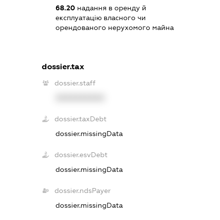
68.20
надання в оренду й
експлуатацію власного чи
орендованого нерухомого майна
dossier.tax
dossier.staff
XXXXXXXXXX
dossier.taxDebt
dossier.missingData
dossier.esvDebt
dossier.missingData
dossier.ndsPayer
dossier.missingData