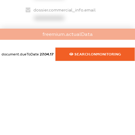
dossier.commercial_info.email
XXXXXXXXXX
dossier.commercial_info.website
freemium.actualData
XXXXXXXXXX
dossier.commercial_info.activity
document.dueToDate
27.04.17
SEARCH.ONMONITORING
XXXXXXXXXX
freemium.exampleText_1
freemium.exampleText_2
freemium.anonymousPerSearch2
FREEMIUM.DETAILS
FREEMIUM.REGISTER