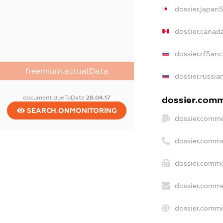
dossier.japan
dossier.canad
dossier.rfSanc
freemium.actualData
dossier.russia
document.dueToDate
28.04.17
dossier.comme
SEARCH.ONMONITORING
dossier.comme
dossier.comme
dossier.comme
dossier.comme
dossier.comme