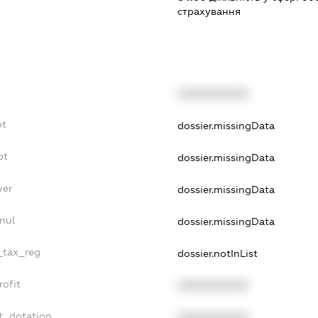
страхування
XXXXXXXXXX
bt
dossier.missingData
bt
dossier.missingData
yer
dossier.missingData
nul
dossier.missingData
e_tax_reg
dossier.notInList
rofit
XXXXXXXXXX
t_dotation
XXXXXXXXXX