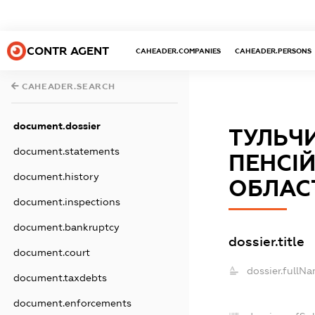
CONTR AGENT
CAHEADER.COMPANIES
CAHEADER.PERSONS
CAHEADER.SEARCH
document.dossier
ТУЛЬЧ
document.statements
ПЕНСІ
document.history
ОБЛАС
document.inspections
document.bankruptcy
dossier.title
document.court
dossier.fullNa
document.taxdebts
document.enforcements