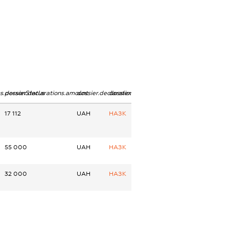
ns.personStatus
dossier.declarations.amount
dossier.declarations.currency
dossier.declarations.source
17 112
UAH
НАЗК
55 000
UAH
НАЗК
32 000
UAH
НАЗК