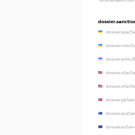
dossier.declarations.licen
dossier.sanctio
dossier.specS
dossier.rnboS
dossier.amkuB
dossier.ofacS
dossier.ofac
dossier.gbSan
dossier.ausSa
dossier.euSan