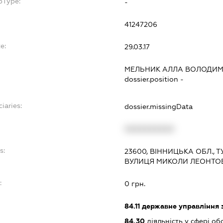
bType:
-
41247206
e:
29.03.17
МЕЛЬНИК АЛЛА ВОЛОДИМ
dossier.position -
iaries:
dossier.missingData
XXXXXXXXXX
s:
23600, ВІННИЦЬКА ОБЛ., 
ВУЛИЦЯ МИКОЛИ ЛЕОНТОВ
:
0 грн.
84.11
державне управління 
84.30
діяльність у сфері об