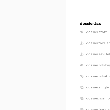
dossier.tax
dossier.staff
dossier.taxDe
dossier.esvDe
dossier.ndsPa
dossier.ndsAn
dossier.singl
dossier.non_p
dossier.budge