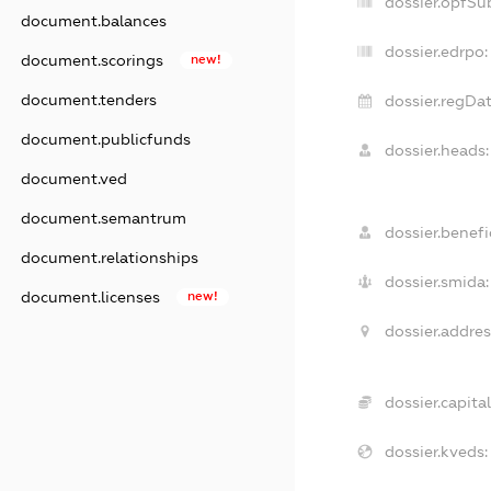
dossier.opfSu
document.balances
dossier.edrpo:
document.scorings
new!
document.tenders
dossier.regDat
document.publicfunds
dossier.heads:
document.ved
document.semantrum
dossier.benefic
document.relationships
dossier.smida:
document.licenses
new!
dossier.addres
dossier.capital
dossier.kveds: