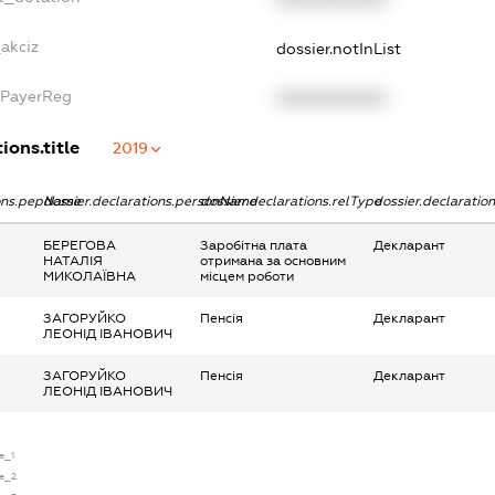
_akciz
dossier.notInList
xPayerReg
XXXXXXXXXX
ions.title
2019
ions.pepName
dossier.declarations.personName
dossier.declarations.relType
dossier.declaratio
БЕРЕГОВА
Заробітна плата
Декларант
НАТАЛІЯ
отримана за основним
МИКОЛАЇВНА
місцем роботи
ЗАГОРУЙКО
Пенсія
Декларант
ЛЕОНІД ІВАНОВИЧ
ЗАГОРУЙКО
Пенсія
Декларант
ЛЕОНІД ІВАНОВИЧ
se_1
se_2