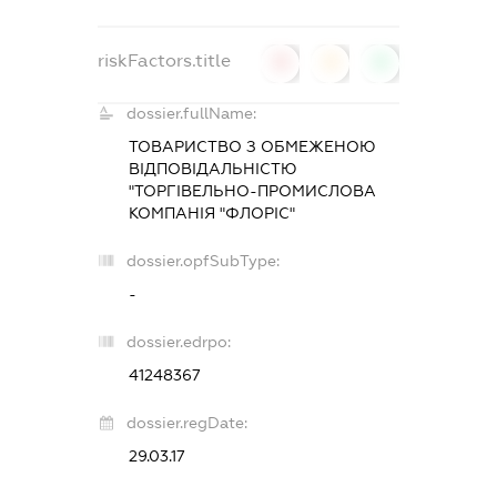
riskFactors.title
0
0
0
dossier.fullName:
ТОВАРИСТВО З ОБМЕЖЕНОЮ
ВІДПОВІДАЛЬНІСТЮ
"ТОРГІВЕЛЬНО-ПРОМИСЛОВА
КОМПАНІЯ "ФЛОРІС"
dossier.opfSubType:
-
dossier.edrpo:
41248367
dossier.regDate:
29.03.17