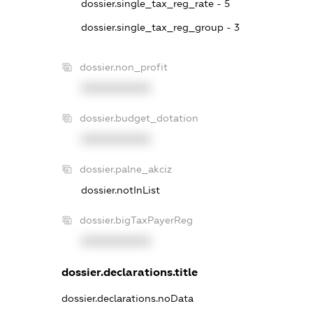
dossier.single_tax_reg_rate - 5
dossier.single_tax_reg_group - 3
dossier.non_profit
XXXXXXXXXX
dossier.budget_dotation
XXXXXXXXXX
dossier.palne_akciz
dossier.notInList
dossier.bigTaxPayerReg
XXXXXXXXXX
dossier.declarations.title
dossier.declarations.noData