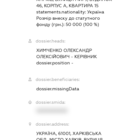
46, КОРПУС А, КВАРТИРА 15
statements.nationality:
Україна
Розмір внеску до статутного
фонду (грн.):
50 000
(100 %)
dossier.heads:
ХИМЧЕНКО ОЛЕКСАНДР
ОЛЕКСІЙОВИЧ
-
КЕРІВНИК
dossier.position -
dossier.beneficiaries:
dossier.missingData
dossier.smida:
XXXXXXXXXX
dossier.address:
УКРАЇНА, 61001, ХАРКІВСЬКА
ОБЛ., МІСТО ХАРКІВ, ВУЛИЦЯ