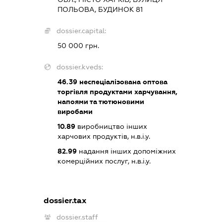
ПОЛЬОВА, БУДИНОК 81
dossier.capital:
50 000 грн.
dossier.kveds:
46.39
неспеціалізована оптова
торгівля продуктами харчування,
напоями та тютюновими
виробами
10.89
виробництво інших
харчових продуктів, н.в.і.у.
82.99
надання інших допоміжних
комерційних послуг, н.в.і.у.
dossier.tax
dossier.staff