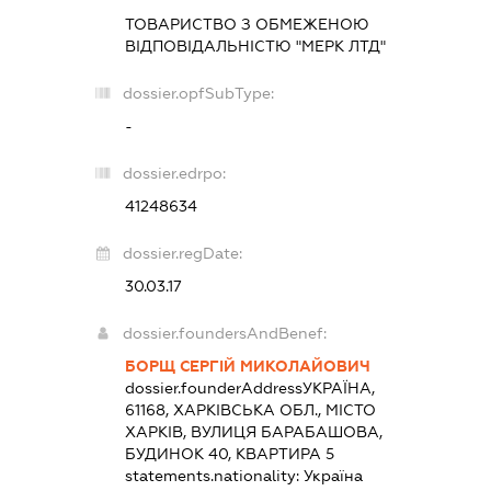
ТОВАРИСТВО З ОБМЕЖЕНОЮ
ВІДПОВІДАЛЬНІСТЮ "МЕРК ЛТД"
dossier.opfSubType:
-
dossier.edrpo:
41248634
dossier.regDate:
30.03.17
dossier.foundersAndBenef:
БОРЩ СЕРГІЙ МИКОЛАЙОВИЧ
dossier.founderAddress
УКРАЇНА,
61168, ХАРКІВСЬКА ОБЛ., МІСТО
ХАРКІВ, ВУЛИЦЯ БАРАБАШОВА,
БУДИНОК 40, КВАРТИРА 5
statements.nationality:
Україна