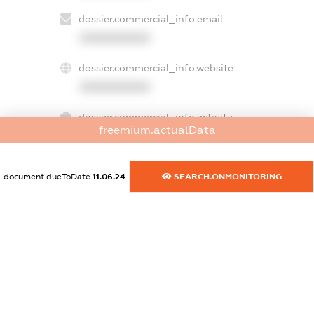
dossier.commercial_info.email
XXXXXXXXXX
dossier.commercial_info.website
XXXXXXXXXX
dossier.commercial_info.activity
freemium.actualData
XXXXXXXXXX
document.dueToDate
11.06.24
SEARCH.ONMONITORING
freemium.exampleText_1
freemium.exampleText_2
freemium.anonymousPerSearch2
FREEMIUM.DETAILS
FREEMIUM.REGISTER