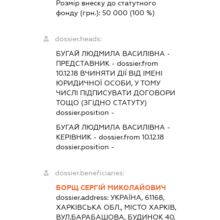
Розмір внеску до статутного
фонду (грн.):
50 000
(100 %)
dossier.heads:
БУГАЙ ЛЮДМИЛА ВАСИЛІВНА
-
ПРЕДСТАВНИК
- dossier.from
10.12.18
ВЧИНЯТИ ДІЇ ВІД ІМЕНІ
ЮРИДИЧНОЇ ОСОБИ, У ТОМУ
ЧИСЛІ ПІДПИСУВАТИ ДОГОВОРИ
ТОЩО (ЗГІДНО СТАТУТУ)
dossier.position -
БУГАЙ ЛЮДМИЛА ВАСИЛІВНА
-
КЕРІВНИК
- dossier.from 10.12.18
dossier.position -
dossier.beneficiaries:
БОРЩ СЕРГІЙ МИКОЛАЙОВИЧ
dossier.address:
УКРАЇНА, 61168,
ХАРКІВСЬКА ОБЛ., МІСТО ХАРКІВ,
ВУЛ.БАРАБАШОВА, БУДИНОК 40,