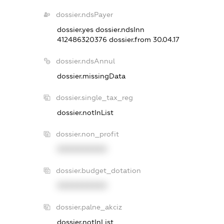
dossier.ndsPayer
dossier.yes
dossier.ndsInn
412486320376
dossier.from 30.04.17
dossier.ndsAnnul
dossier.missingData
dossier.single_tax_reg
dossier.notInList
dossier.non_profit
XXXXXXXXXX
dossier.budget_dotation
XXXXXXXXXX
dossier.palne_akciz
dossier.notInList