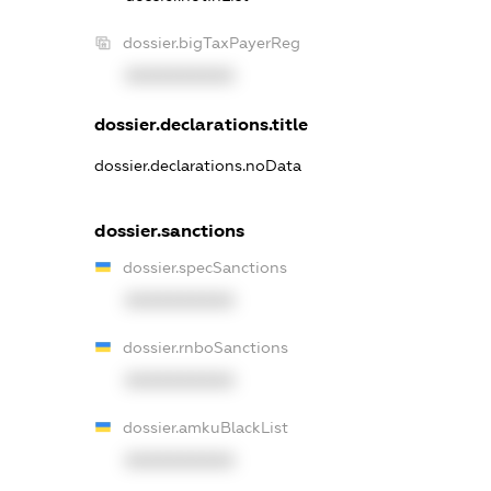
dossier.bigTaxPayerReg
XXXXXXXXXX
dossier.declarations.title
dossier.declarations.noData
dossier.sanctions
dossier.specSanctions
XXXXXXXXXX
dossier.rnboSanctions
XXXXXXXXXX
dossier.amkuBlackList
XXXXXXXXXX