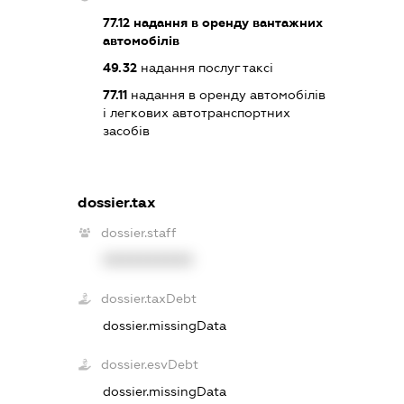
77.12
надання в оренду вантажних
автомобілів
49.32
надання послуг таксі
77.11
надання в оренду автомобілів
і легкових автотранспортних
засобів
dossier.tax
dossier.staff
XXXXXXXXXX
dossier.taxDebt
dossier.missingData
dossier.esvDebt
dossier.missingData