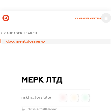
CAHEADER.GETTEST
CAHEADER.SEARCH
document.dossier
МЕРК ЛТД
riskFactors.title
0
0
0
dossier.fullName: