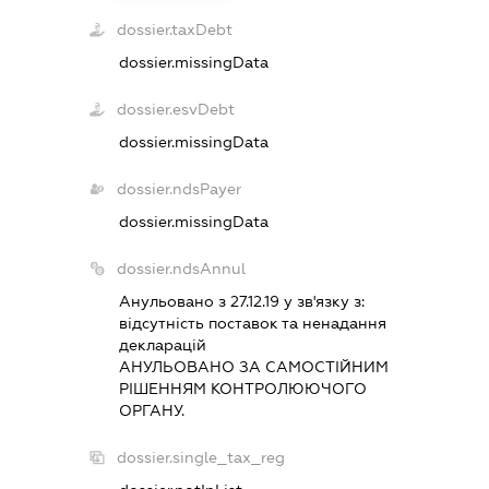
dossier.taxDebt
dossier.missingData
dossier.esvDebt
dossier.missingData
dossier.ndsPayer
dossier.missingData
dossier.ndsAnnul
Анульовано з 27.12.19 у зв'язку з:
вiдсутнiсть поставок та ненадання
декларацiй
АНУЛЬОВАНО ЗА САМОСТIЙНИМ
РIШЕННЯМ КОНТРОЛЮЮЧОГО
ОРГАНУ.
dossier.single_tax_reg