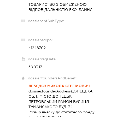
ТОВАРИСТВО З ОБМЕЖЕНОЮ
ВІДПОВІДАЛЬНІСТЮ
ЕКО-ЛАЙНС
dossier.opfSubType:
-
dossier.edrpo:
41248702
dossier.regDate:
30.03.17
dossier.foundersAndBenef:
ЛЕБЄДЄВ МИКОЛА СЕРГІЙОВИЧ
dossier.founderAddress
ДОНЕЦЬКА
ОБЛ., МІСТО ДОНЕЦЬК,
ПЕТРОВСЬКИЙ РАЙОН ВУЛИЦЯ
ТУМАНСЬКОГО БУД. 34
Розмір внеску до статутного фонду