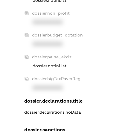
dossier.notInList
dossier.non_profit
XXXXXXXXXX
dossier.budget_dotation
XXXXXXXXXX
dossier.palne_akciz
dossier.notInList
dossier.bigTaxPayerReg
XXXXXXXXXX
dossier.declarations.title
dossier.declarations.noData
dossier.sanctions