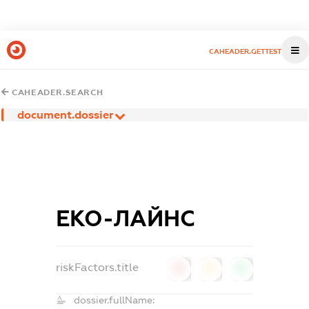
CAHEADER.GETTEST
CAHEADER.SEARCH
document.dossier
ЕКО-ЛАЙНС
riskFactors.title
0
0
0
dossier.fullName: