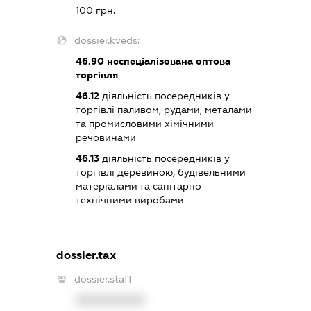
100 грн.
dossier.kveds:
46.90
неспеціалізована оптова
торгівля
46.12
діяльність посередників у
торгівлі паливом, рудами, металами
та промисловими хімічними
речовинами
46.13
діяльність посередників у
торгівлі деревиною, будівельними
матеріалами та санітарно-
технічними виробами
dossier.tax
dossier.staff
XXXXXXXXXX