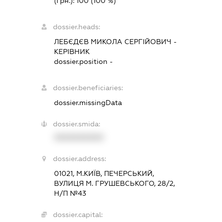
(грн.):
100
(100 %)
dossier.heads:
ЛЕБЄДЄВ МИКОЛА СЕРГІЙОВИЧ
-
КЕРІВНИК
dossier.position -
dossier.beneficiaries:
dossier.missingData
dossier.smida:
XXXXXXXXXX
dossier.address:
01021, М.КИЇВ, ПЕЧЕРСЬКИЙ,
ВУЛИЦЯ М. ГРУШЕВСЬКОГО, 28/2,
Н/П №43
dossier.capital: