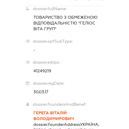
dossier.fullName:
ТОВАРИСТВО З ОБМЕЖЕНОЮ
ВІДПОВІДАЛЬНІСТЮ "ГЕЛІОС
ВІТА ГРУП"
dossier.opfSubType:
-
dossier.edrpo:
41249219
dossier.regDate:
30.03.17
dossier.foundersAndBenef:
ГЕРЕГА ВІТАЛІЙ
ВОЛОДИМИРОВИЧ
dossier.founderAddress
УКРАЇНА,