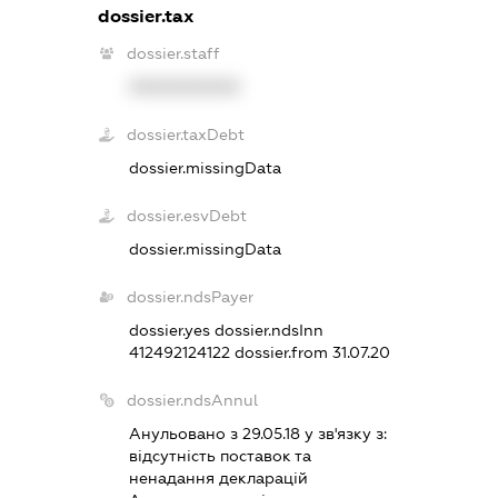
dossier.tax
dossier.staff
XXXXXXXXXX
dossier.taxDebt
dossier.missingData
dossier.esvDebt
dossier.missingData
dossier.ndsPayer
dossier.yes
dossier.ndsInn
412492124122
dossier.from 31.07.20
dossier.ndsAnnul
Анульовано з 29.05.18 у зв'язку з:
вiдсутнiсть поставок та
ненадання декларацiй