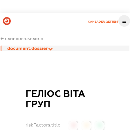
CAHEADER.GETTEST
CAHEADER.SEARCH
document.dossier
ГЕЛІОС ВІТА
ГРУП
riskFactors.title
0
0
0