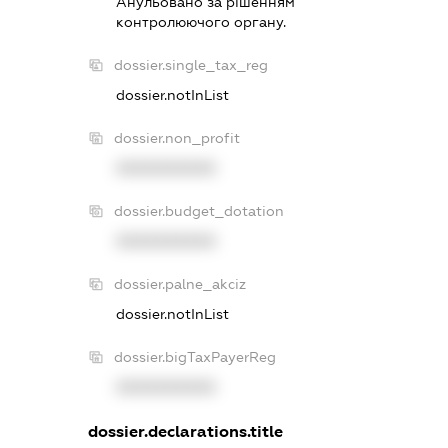
Анульовано за рiшенням
контролюючого органу.
dossier.single_tax_reg
dossier.notInList
dossier.non_profit
XXXXXXXXXX
dossier.budget_dotation
XXXXXXXXXX
dossier.palne_akciz
dossier.notInList
dossier.bigTaxPayerReg
XXXXXXXXXX
dossier.declarations.title