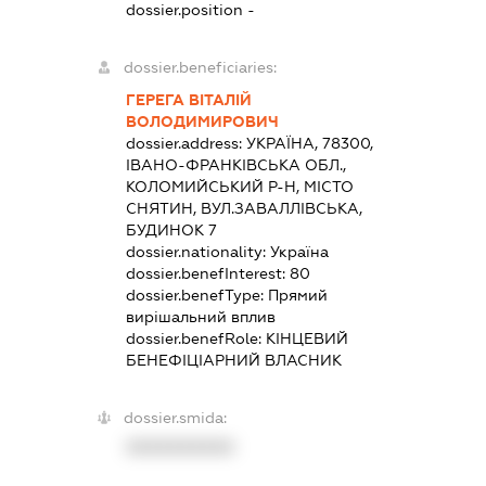
dossier.position -
dossier.beneficiaries:
ГЕРЕГА ВІТАЛІЙ
ВОЛОДИМИРОВИЧ
dossier.address:
УКРАЇНА, 78300,
ІВАНО-ФРАНКІВСЬКА ОБЛ.,
КОЛОМИЙСЬКИЙ Р-Н, МІСТО
СНЯТИН, ВУЛ.ЗАВАЛЛІВСЬКА,
БУДИНОК 7
dossier.nationality:
Україна
dossier.benefInterest:
80
dossier.benefType:
Прямий
вирішальний вплив
dossier.benefRole:
КІНЦЕВИЙ
БЕНЕФІЦІАРНИЙ ВЛАСНИК
dossier.smida:
XXXXXXXXXX